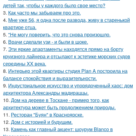
детей так, чтобы у каждого было свое место?
3.
Как часто мы забываем про это.
4.
Мне уже 56, я одна после развода, живу в старенькой
квартире отца.
5.
"Не могу поверить, что это снова произошло.
6.
Врачи сделали узи - и были в шоке.
7.
Эти яркие апартаменты находятся прямо на борту
круизного лайнера и отсылают к эстетике морских судов
середины XX века.
8.
Интерьер этой квартиры студия Plan A построила на
балансе спокойствия и выразительности.
9.
Индустриальное искусство и упорядоченный хаос: дом
архитектора Александры мадираццы.
10.
Дом на дереве в Тоскане - пример того, как
архитектура может быть продолжением природы.
11.
Ресторан "Буян" в Красноярске.
12.
Дом с историей и будущим.
13.
Камень как главный акцент: шоурум Blanco в