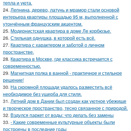
тепла и уюта.
24.
Лепнина, дерево, латунь и мрамор стали основой
интерьера квартиры площадью 95 м, выполненной с
утончённым французским акцентом.
25.
Модернистская квартира в доме Ле корбюзье.
26.
Стильная однушка, в которой есть всё.
27.
Квартира с характером и заботой о личном
пространстве.
28.
Квартира в Москве, где классика встречается с
современностью.
29.
Магнитная полка в ванной - практичное и стильное
решение!
30.
На скромной площади удалось разместить всё
необходимое без ущерба для стиля.
31.
Летний дом в Дании был создан как уютное убежище
и творческое пространство, тесно связанное с природой.
32.
Вздулся паркет от воды: что делать без замены
33.
- Какие современные культурные объекты были
построены в последние годы