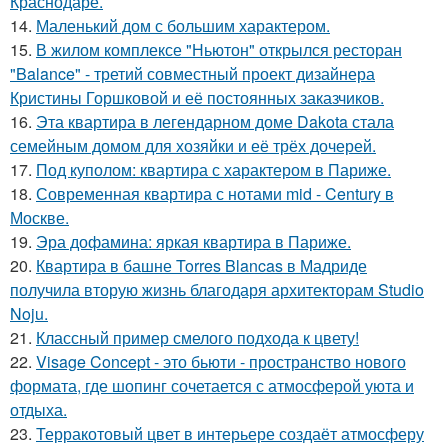
Краснодаре.
14.
Маленький дом с большим характером.
15.
В жилом комплексе "Ньютон" открылся ресторан
"Balance" - третий совместный проект дизайнера
Кристины Горшковой и её постоянных заказчиков.
16.
Эта квартира в легендарном доме Dakota стала
семейным домом для хозяйки и её трёх дочерей.
17.
Под куполом: квартира с характером в Париже.
18.
Современная квартира с нотами mid - Century в
Москве.
19.
Эра дофамина: яркая квартира в Париже.
20.
Квартира в башне Torres Blancas в Мадриде
получила вторую жизнь благодаря архитекторам Studio
Noju.
21.
Классный пример смелого подхода к цвету!
22.
Visage Concept - это бьюти - пространство нового
формата, где шопинг сочетается с атмосферой уюта и
отдыха.
23.
Терракотовый цвет в интерьере создаёт атмосферу