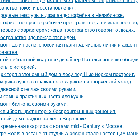
азчица - юрист с сдержанным характером - обратилась в сту
ранство покоя и восстановления.
родные текстуры и джапанди: кофейня в Челябинске.
т офис - не просто рабочее пространство, а визуальное п
терьер с характером: когда пространство говорит о людях.
остранство, где рождаются идеи.
монт до и после: спокойная палитра, чистые линии и акцен
ранства.
этой небольшой квартире дизайнер Наталья чопенко объед
еты с историей.
рк торп автономный дом в лесу под Нью-йорком построит.
м рика оуэнса отражает его характер и творческий метод.
двесной стеллаж своими руками.
и самых практичных цвета для кухни.
монт балкона своими руками.
к выбрать цвет штор: 3 беспроигрышных решения.
тный дом с видом на лес в Воронеже.
временная квартира с нотами mid - Century в Москве.
фе Roots в астане от студии Aidesign стало настоящим ман