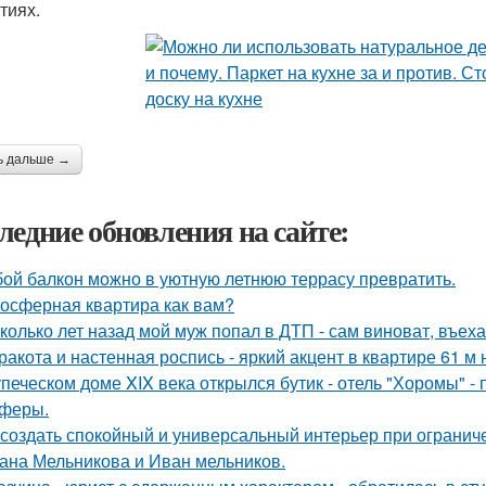
тиях.
ь дальше →
ледние обновления на сайте:
ой балкон можно в уютную летнюю террасу превратить.
осферная квартира как вам?
колько лет назад мой муж попал в ДТП - сам виноват, въех
ракота и настенная роспись - яркий акцент в квартире 61 м 
упеческом доме XIX века открылся бутик - отель "Хоромы" - 
феры.
 создать спокойный и универсальный интерьер при ограни
ана Мельникова и Иван мельников.