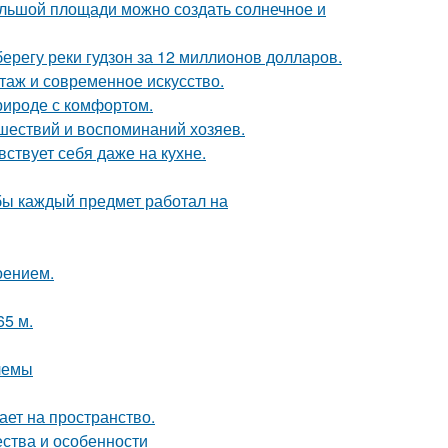
большой площади можно создать солнечное и
берегу реки гудзон за 12 миллионов долларов.
таж и современное искусство.
природе с комфортом.
шествий и воспоминаний хозяев.
ствует себя даже на кухне.
обы каждый предмет работал на
оением.
65 м.
лемы
ет на пространство.
ества и особенности