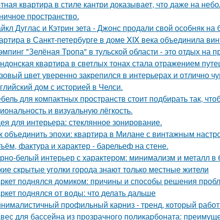
тная квартира в стиле кантри доказывает, что даже на не
ничное пространство.
йкл Дуглас и Кэтрин зета - Джонс продали свой особняк на 
артира в Санкт-петербурге в доме XIX века объединила вин
эмпинг "Зелёная Тропа" в тульской области - это отдых на 
ндонская квартира в светлых тонах стала отражением путе
зовый цвет уверенно закрепился в интерьерах и отлично чув
глийский дом с историей в Челси.
бель для компактных пространств стоит подбирать так, чт
иональность и визуальную лёгкость.
ея для интерьера: стеклянное зонирование.
к объединить эпохи: квартира в Милане с винтажным настр
ъём, фактура и характер - барельеф на стене.
рно-белый интерьер с характером: минимализм и металл в 
кие скрытые уголки города знают только местные жители
ркет поднялся домиком: причины и способы решения проб
ркет поднялся от воды: что делать дальше
нималистичный профильный карниз - тренд, который работа
вес для бассейна из прозрачного поликарбоната: преимущ