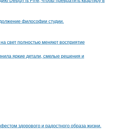
дию Design is Fine, чтобы превратить квартиру в
родолжение философии студии.
т на свет полностью меняют восприятие
инила яркие детали, смелые решения и
ифестом здорового и радостного образа жизни.