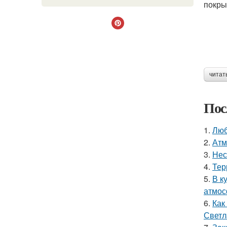
покры
читат
Пос
1.
Люб
2.
Атм
3.
Нес
4.
Тер
5.
В к
атмос
6.
Как
Светл