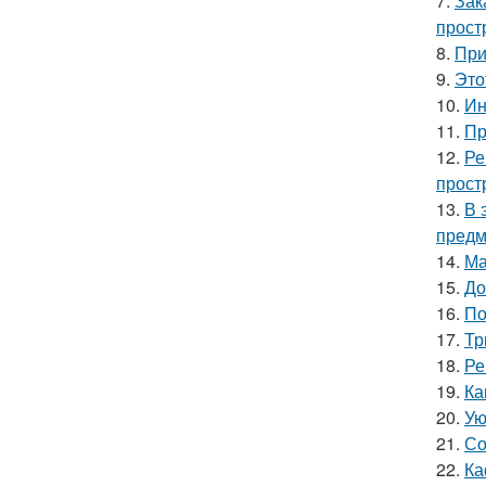
7.
Зак
прост
8.
При
9.
Это
10.
Ин
11.
Пр
12.
Ре
прост
13.
В 
предм
14.
Ма
15.
До
16.
По
17.
Тр
18.
Ре
19.
Ка
20.
Ую
21.
Со
22.
Ка