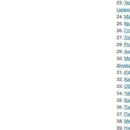
23.
Ую
гармо
24.
Ма
25.
Кв
26.
Гл
27.
Ло
28.
Ро
29.
Ан
30.
Ме
функц
31.
Ид
32.
Ка
33.
Об
34.
Чё
35.
Ка
36.
Па
37.
Па
38.
Ми
39.
На