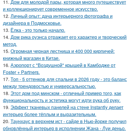
11.
Дом для молодой пары, которая много путешествует
и коллекционирует современное искусство.
12.
Личный опыт: дача интерьерного фотографа и
дизайнера в Подмосковье.
13.
Ёлка - это только начало.
14.
Дом рика оуэнса отражает его характер и творческий
метод.
15.
Огромная черная лестница и 400 000 кирпичей:
книжный магазин в Китае.
16.
Аэропорт с "Воздушной" крышей в Камбодже от
Foster + Partners.
17.
Топ - 5 оттенков для спальни в 2026 году - это баланс
между трендовостью и универсальностью.
18.
Этот дом под минском - отличный пример того, как
функциональность и эстетика могут идти рука об руку.
19.
Эффект тканевых панелей на стене Instantly делает
интерьер более тёплым и выразительным.
20.
Таунхаус в верхнем ист - сайде в Нью-йорке получил
обновлённый интерьер в исполнении Жана - Луи деньо.