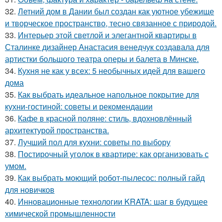
32.
Летний дом в Дании был создан как уютное убежище
и творческое пространство, тесно связанное с природой.
33.
Интерьер этой светлой и элегантной квартиры в
Сталинке дизайнер Анастасия венедчук создавала для
артистки большого театра оперы и балета в Минске.
34.
Кухня не как у всех: 5 необычных идей для вашего
дома
35.
Как выбрать идеальное напольное покрытие для
кухни-гостиной: советы и рекомендации
36.
Кафе в красной поляне: стиль, вдохновлённый
архитектурой пространства.
37.
Лучший пол для кухни: советы по выбору
38.
Постирочный уголок в квартире: как организовать с
умом.
39.
Как выбрать моющий робот-пылесос: полный гайд
для новичков
40.
Инновационные технологии KRATA: шаг в будущее
химической промышленности