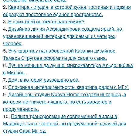
2.
Квартира - студия, в которой кухня, гостиная и лоджия
образуют просторное единое пространство.
3.
В прихожей не место растениям?
4.
Дизайнер лилия Асфандиярова создала яркий, но
уравновешенный интерьер для семьи из четырёх
человек.
5.
Эту квартиру на набережной Казанки дизайнер
Тамара Стругова оформила для своего сына.
6.
Лучше меньше да лучше: микроквартира Альдо чибика
в Милане.
7.
Дом, в котором разрешено всё.
8.
Спокойная интеллигентность: квартира рядом с МГУ.
9.
Дизайнеры студии Nuova Home создали интерьер, в
котором нет ничего лишнего, но есть характер и
продуманность.
10.
Полная трансформация современной виллы в
Мадриде стала сложной, но продуманной задачей для
студии Casa Mu oz.