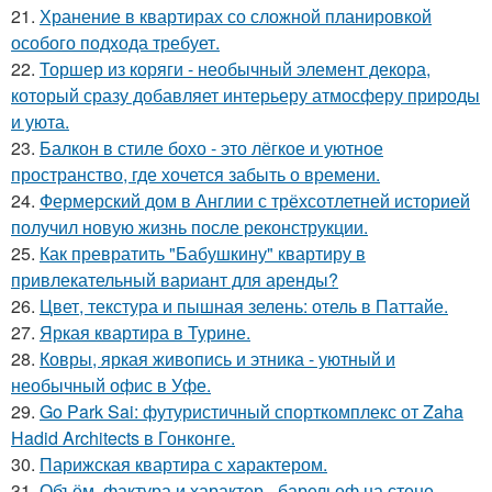
21.
Хранение в квартирах со сложной планировкой
особого подхода требует.
22.
Торшер из коряги - необычный элемент декора,
который сразу добавляет интерьеру атмосферу природы
и уюта.
23.
Балкон в стиле бохо - это лёгкое и уютное
пространство, где хочется забыть о времени.
24.
Фермерский дом в Англии с трёхсотлетней историей
получил новую жизнь после реконструкции.
25.
Как превратить "Бабушкину" квартиру в
привлекательный вариант для аренды?
26.
Цвет, текстура и пышная зелень: отель в Паттайе.
27.
Яркая квартира в Турине.
28.
Ковры, яркая живопись и этника - уютный и
необычный офис в Уфе.
29.
Go Park Sai: футуристичный спорткомплекс от Zaha
Hadid Architects в Гонконге.
30.
Парижская квартира с характером.
31.
Объём, фактура и характер - барельеф на стене.