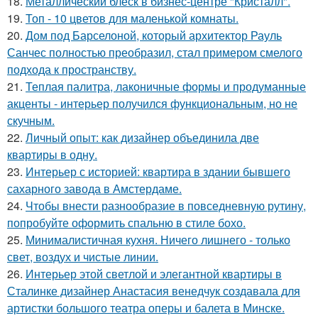
18.
Металлический блеск в бизнес-центре "Кристалл".
19.
Топ - 10 цветов для маленькой комнаты.
20.
Дом под Барселоной, который архитектор Рауль
Санчес полностью преобразил, стал примером смелого
подхода к пространству.
21.
Теплая палитра, лаконичные формы и продуманные
акценты - интерьер получился функциональным, но не
скучным.
22.
Личный опыт: как дизайнер объединила две
квартиры в одну.
23.
Интерьер с историей: квартира в здании бывшего
сахарного завода в Амстердаме.
24.
Чтобы внести разнообразие в повседневную рутину,
попробуйте оформить спальню в стиле бохо.
25.
Минималистичная кухня. Ничего лишнего - только
свет, воздух и чистые линии.
26.
Интерьер этой светлой и элегантной квартиры в
Сталинке дизайнер Анастасия венедчук создавала для
артистки большого театра оперы и балета в Минске.