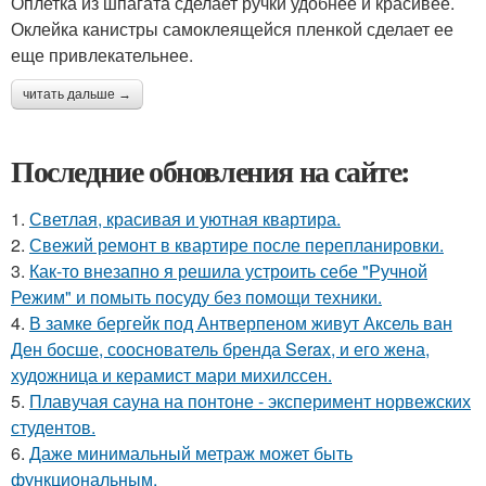
Оплетка из шпагата сделает ручки удобнее и красивее.
Оклейка канистры самоклеящейся пленкой сделает ее
еще привлекательнее.
читать дальше →
Последние обновления на сайте:
1.
Светлая, красивая и уютная квартира.
2.
Свежий ремонт в квартире после перепланировки.
3.
Как-то внезапно я решила устроить себе "Ручной
Режим" и помыть посуду без помощи техники.
4.
В замке бергейк под Антверпеном живут Аксель ван
Ден босше, сооснователь бренда Serax, и его жена,
художница и керамист мари михилссен.
5.
Плавучая сауна на понтоне - эксперимент норвежских
студентов.
6.
Даже минимальный метраж может быть
функциональным.