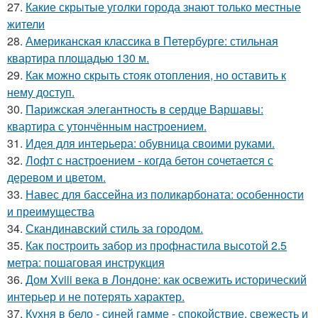
27.
Какие скрытые уголки города знают только местные
жители
28.
Американская классика в Петербурге: стильная
квартира площадью 130 м.
29.
Как можно скрыть стояк отопления, но оставить к
нему доступ.
30.
Парижская элегантность в сердце Варшавы:
квартира с утончённым настроением.
31.
Идея для интерьера: обувница своими руками.
32.
Лофт с настроением - когда бетон сочетается с
деревом и цветом.
33.
Навес для бассейна из поликарбоната: особенности
и преимущества
34.
Скандинавский стиль за городом.
35.
Как построить забор из профнастила высотой 2.5
метра: пошаговая инструкция
36.
Дом Xviii века в Лондоне: как освежить исторический
интерьер и не потерять характер.
37.
Кухня в бело - синей гамме - спокойствие, свежесть и