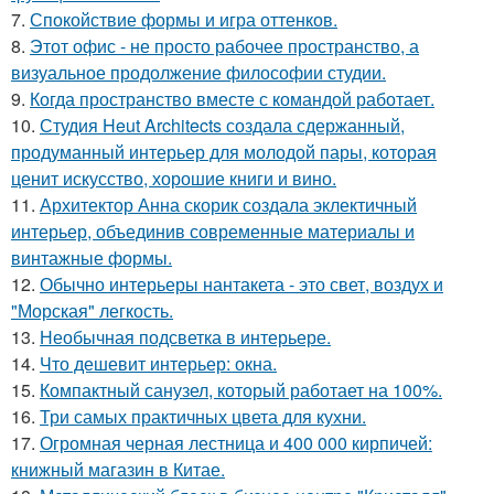
7.
Спокойствие формы и игра оттенков.
8.
Этот офис - не просто рабочее пространство, а
визуальное продолжение философии студии.
9.
Когда пространство вместе с командой работает.
10.
Студия Heut Architects создала сдержанный,
продуманный интерьер для молодой пары, которая
ценит искусство, хорошие книги и вино.
11.
Архитектор Анна скорик создала эклектичный
интерьер, объединив современные материалы и
винтажные формы.
12.
Обычно интерьеры нантакета - это свет, воздух и
"Морская" легкость.
13.
Необычная подсветка в интерьере.
14.
Что дешевит интерьер: окна.
15.
Компактный санузел, который работает на 100%.
16.
Три самых практичных цвета для кухни.
17.
Огромная черная лестница и 400 000 кирпичей:
книжный магазин в Китае.