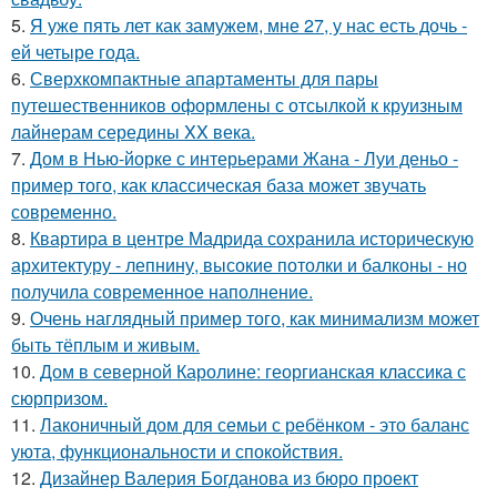
5.
Я уже пять лет как замужем, мне 27, у нас есть дочь -
ей четыре года.
6.
Сверхкомпактные апартаменты для пары
путешественников оформлены с отсылкой к круизным
лайнерам середины XX века.
7.
Дом в Нью-йорке с интерьерами Жана - Луи деньо -
пример того, как классическая база может звучать
современно.
8.
Квартира в центре Мадрида сохранила историческую
архитектуру - лепнину, высокие потолки и балконы - но
получила современное наполнение.
9.
Очень наглядный пример того, как минимализм может
быть тёплым и живым.
10.
Дом в северной Каролине: георгианская классика с
сюрпризом.
11.
Лаконичный дом для семьи с ребёнком - это баланс
уюта, функциональности и спокойствия.
12.
Дизайнер Валерия Богданова из бюро проект