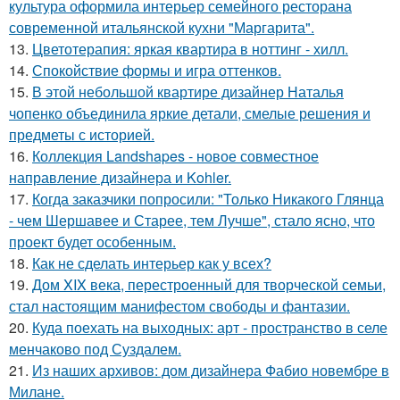
культура оформила интерьер семейного ресторана
современной итальянской кухни "Маргарита".
13.
Цветотерапия: яркая квартира в ноттинг - хилл.
14.
Спокойствие формы и игра оттенков.
15.
В этой небольшой квартире дизайнер Наталья
чопенко объединила яркие детали, смелые решения и
предметы с историей.
16.
Коллекция Landshapes - новое совместное
направление дизайнера и Kohler.
17.
Когда заказчики попросили: "Только Никакого Глянца
- чем Шершавее и Старее, тем Лучше", стало ясно, что
проект будет особенным.
18.
Как не сделать интерьер как у всех?
19.
Дом XIX века, перестроенный для творческой семьи,
стал настоящим манифестом свободы и фантазии.
20.
Куда поехать на выходных: арт - пространство в селе
менчаково под Суздалем.
21.
Из наших архивов: дом дизайнера Фабио новембре в
Милане.