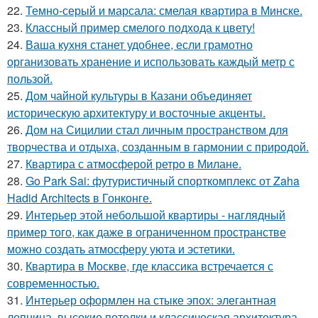
22.
Темно-серый и марсала: смелая квартира в Минске.
23.
Классный пример смелого подхода к цвету!
24.
Ваша кухня станет удобнее, если грамотно
организовать хранение и использовать каждый метр с
пользой.
25.
Дом чайной культуры в Казани объединяет
историческую архитектуру и восточные акценты.
26.
Дом на Сицилии стал личным пространством для
творчества и отдыха, созданным в гармонии с природой.
27.
Квартира с атмосферой ретро в Милане.
28.
Go Park Sai: футуристичный спорткомплекс от Zaha
Hadid Architects в Гонконге.
29.
Интерьер этой небольшой квартиры - наглядный
пример того, как даже в ограниченном пространстве
можно создать атмосферу уюта и эстетики.
30.
Квартира в Москве, где классика встречается с
современностью.
31.
Интерьер оформлен на стыке эпох: элегантная
лепнина, высокие потолки и классическая архитектура