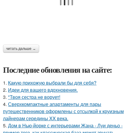
читать дальше →
Последние обновления на сайте:
1.
Какую прихожую выбрали бы для себя?
2.
Идеи для вашего вдохновения.
3.
"Твоя сестра не ворует!
4.
Сверхкомпактные апартаменты для пары
путешественников оформлены с отсылкой к круизным
лайнерам середины XX века.
5.
Дом в Нью-йорке с интерьерами Жана - Луи деньо -
пример того, как классическая база может звучать