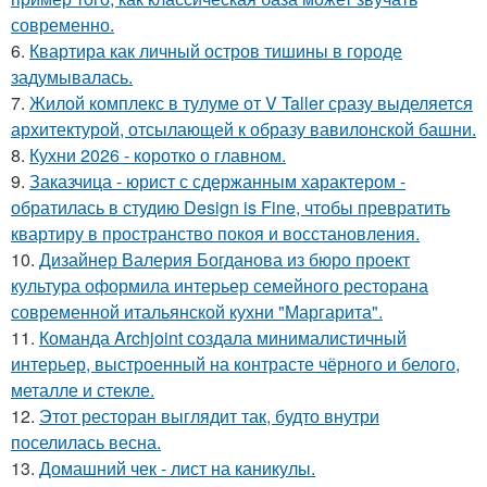
современно.
6.
Квартира как личный остров тишины в городе
задумывалась.
7.
Жилой комплекс в тулуме от V Taller сразу выделяется
архитектурой, отсылающей к образу вавилонской башни.
8.
Кухни 2026 - коротко о главном.
9.
Заказчица - юрист с сдержанным характером -
обратилась в студию Design is Fine, чтобы превратить
квартиру в пространство покоя и восстановления.
10.
Дизайнер Валерия Богданова из бюро проект
культура оформила интерьер семейного ресторана
современной итальянской кухни "Маргарита".
11.
Команда Archjoint создала минималистичный
интерьер, выстроенный на контрасте чёрного и белого,
металле и стекле.
12.
Этот ресторан выглядит так, будто внутри
поселилась весна.
13.
Домашний чек - лист на каникулы.