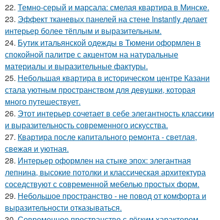
22.
Темно-серый и марсала: смелая квартира в Минске.
23.
Эффект тканевых панелей на стене Instantly делает
интерьер более тёплым и выразительным.
24.
Бутик итальянской одежды в Тюмени оформлен в
спокойной палитре с акцентом на натуральные
материалы и выразительные фактуры.
25.
Небольшая квартира в историческом центре Казани
стала уютным пространством для девушки, которая
много путешествует.
26.
Этот интерьер сочетает в себе элегантность классики
и выразительность современного искусства.
27.
Квартира после капитального ремонта - светлая,
свежая и уютная.
28.
Интерьер оформлен на стыке эпох: элегантная
лепнина, высокие потолки и классическая архитектура
соседствуют с современной мебелью простых форм.
29.
Небольшое пространство - не повод от комфорта и
выразительности отказываться.
30.
Современное пространство с лёгким характером.