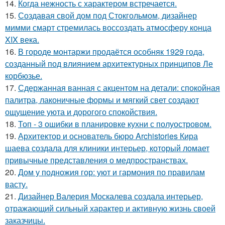
14.
Когда нежность с характером встречается.
15.
Создавая свой дом под Стокгольмом, дизайнер
мимми смарт стремилась воссоздать атмосферу конца
XIX века.
16.
В городе монтаржи продаётся особняк 1929 года,
созданный под влиянием архитектурных принципов Ле
корбюзье.
17.
Сдержанная ванная с акцентом на детали: спокойная
палитра, лаконичные формы и мягкий свет создают
ощущение уюта и дорогого спокойствия.
18.
Топ - 3 ошибки в планировке кухни с полуостровом.
19.
Архитектор и основатель бюро Archistories Кира
шаева создала для клиники интерьер, который ломает
привычные представления о медпространствах.
20.
Дом у подножия гор: уют и гармония по правилам
васту.
21.
Дизайнер Валерия Москалева создала интерьер,
отражающий сильный характер и активную жизнь своей
заказчицы.