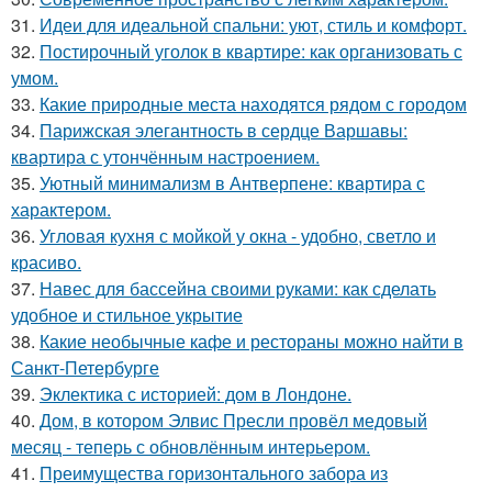
31.
Идеи для идеальной спальни: уют, стиль и комфорт.
32.
Постирочный уголок в квартире: как организовать с
умом.
33.
Какие природные места находятся рядом с городом
34.
Парижская элегантность в сердце Варшавы:
квартира с утончённым настроением.
35.
Уютный минимализм в Антверпене: квартира с
характером.
36.
Угловая кухня с мойкой у окна - удобно, светло и
красиво.
37.
Навес для бассейна своими руками: как сделать
удобное и стильное укрытие
38.
Какие необычные кафе и рестораны можно найти в
Санкт-Петербурге
39.
Эклектика с историей: дом в Лондоне.
40.
Дом, в котором Элвис Пресли провёл медовый
месяц - теперь с обновлённым интерьером.
41.
Преимущества горизонтального забора из