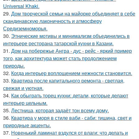
Universal Khaki.
29.
Дом творческой семьи на майорке объединяет в себе
скандинавскую лаконичность и атмосферу
Средиземноморья.
30.
Этнические мотивы и минимализм объединились в
интерьере ресторана татарской кухни в Казани.
31.
Дом на побережье Ангра - дус - рейс - яркий пример
того, как архитектура может стать продолжением
природы.
32.
Когда интерьер воплощением нежности становится.
33.
Квартира после капитального ремонта - светлая,
свежая и уютная.
34.
Как обыграть торец кухни: детали, которые делают
интерьер цельным.
35.
Лестница, которая задаёт тон всему дому.
36.
Квартира у моря в стиле ваби - саби: тишина, свет и
природные акценты.
37.
Новенький ламинат вздулся от влаги: что делать и