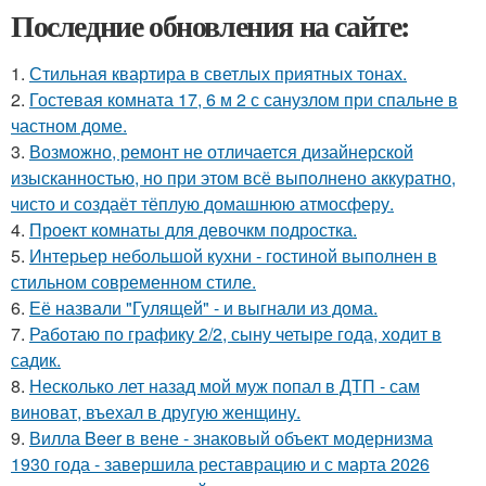
Последние обновления на сайте:
1.
Стильная квартира в светлых приятных тонах.
2.
Гостевая комната 17, 6 м 2 с санузлом при спальне в
частном доме.
3.
Возможно, ремонт не отличается дизайнерской
изысканностью, но при этом всё выполнено аккуратно,
чисто и создаёт тёплую домашнюю атмосферу.
4.
Проект комнаты для девочкм подростка.
5.
Интерьер небольшой кухни - гостиной выполнен в
стильном современном стиле.
6.
Её назвали "Гулящей" - и выгнали из дома.
7.
Работаю по графику 2/2, сыну четыре года, ходит в
садик.
8.
Несколько лет назад мой муж попал в ДТП - сам
виноват, въехал в другую женщину.
9.
Вилла Beer в вене - знаковый объект модернизма
1930 года - завершила реставрацию и с марта 2026