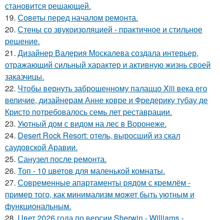
становится решающей.
19.
Советы перед началом ремонта.
20.
Стены со звукоизоляцией - практичное и стильное
решение.
21.
Дизайнер Валерия Москалева создала интерьер,
отражающий сильный характер и активную жизнь своей
заказчицы.
22.
Чтобы вернуть заброшенному палаццо Xiii века его
величие, дизайнерам Анне ковре и Фредерику тубау де
Кристо потребовалось семь лет реставрации.
23.
Уютный дом с видом на лес в Воронеже.
24.
Desert Rock Resort: отель, выросший из скал
саудовской Аравии.
25.
Санузел после ремонта.
26.
Топ - 10 цветов для маленькой комнаты.
27.
Современные апартаменты рядом с кремлём -
пример того, как минимализм может быть уютным и
функциональным.
28.
Цвет 2026 года по версии Sherwin - Williams -