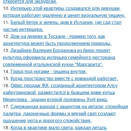
откроется для экскурсий.
10.
Интерьер этой квартиры создавался для девушки,
которая работает удалённо и ценит визуальную тишину.
11.
Белый бетон и зелень: дом в Испании, где сад стал
частью интерьера.
12.
Дом на дереве в Тоскане - пример того, как
архитектура может быть продолжением природы.
13.
Дизайнер Валерия Богданова из бюро проект
культура оформила интерьер семейного ресторана
современной итальянской кухни "Маргарита".
14.
Город под ногами - тишина внутри.
15.
Когда пространство вместе с командой работает.
16.
Офис продаж ЖК, созданный архитектором Алсу
хайрутдиновой, разместился в бывшем доме купца
Меркулова - здании второй половины Xviii века.
17.
Сдержанная ванная с акцентом на детали: спокойная
палитра, лаконичные формы и мягкий свет создают
ощущение уюта и дорогого спокойствия.
18.
Когда в квартире мало света, каждая деталь