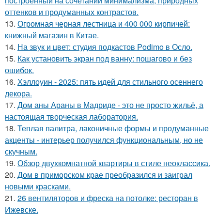
построенный на сочетании минимализма, природных
оттенков и продуманных контрастов.
13.
Огромная черная лестница и 400 000 кирпичей:
книжный магазин в Китае.
14.
На звук и цвет: студия подкастов Podimo в Осло.
15.
Как установить экран под ванну: пошагово и без
ошибок.
16.
Хэллоуин - 2025: пять идей для стильного осеннего
декора.
17.
Дом аны Араны в Мадриде - это не просто жильё, а
настоящая творческая лаборатория.
18.
Теплая палитра, лаконичные формы и продуманные
акценты - интерьер получился функциональным, но не
скучным.
19.
Обзор двухкомнатной квартиры в стиле неоклассика.
20.
Дом в приморском крае преобразился и заиграл
новыми красками.
21.
26 вентиляторов и фреска на потолке: ресторан в
Ижевске.