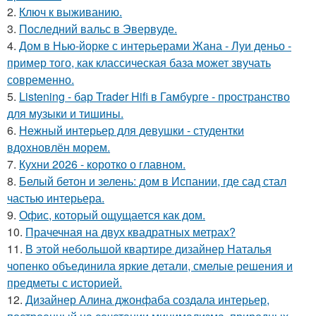
2.
Ключ к выживанию.
3.
Последний вальс в Эвервуде.
4.
Дом в Нью-йорке с интерьерами Жана - Луи деньо -
пример того, как классическая база может звучать
современно.
5.
Listening - бар Trader Hifi в Гамбурге - пространство
для музыки и тишины.
6.
Нежный интерьер для девушки - студентки
вдохновлён морем.
7.
Кухни 2026 - коротко о главном.
8.
Белый бетон и зелень: дом в Испании, где сад стал
частью интерьера.
9.
Офис, который ощущается как дом.
10.
Прачечная на двух квадратных метрах?
11.
В этой небольшой квартире дизайнер Наталья
чопенко объединила яркие детали, смелые решения и
предметы с историей.
12.
Дизайнер Алина джонфаба создала интерьер,