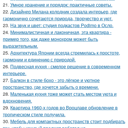
21.
Умное хранение и порядок: практичные советы.
22.
Дизайнер Милана колодник создала интерьер, где
гармонично сочетаются природа, творчество и уют.
23.
На звук и цвет: студия подкастов Podimo в Осло.
24.
Минималистичная и лаконичная, эта квартира -
пример того, как даже монохром может быть
выразительным.
25.
Архитектура Японии всегда стремилась к простоте,
гармонии и единению с природой.
26.
Подвесная кухня - смелое решение в современном
интерьере.
27.
Балкон в стиле бохо - это лёгкое и уютное
пространство, где хочется забыть о времени.
28.
Маленькая кухня тоже может стать местом уюта и
вдохновения.
29.
Квартира 1960-х годов во Вроцлаве обновление в
тропическом стиле получила.
30.
Мебель для компактных пространств стоит подбирать