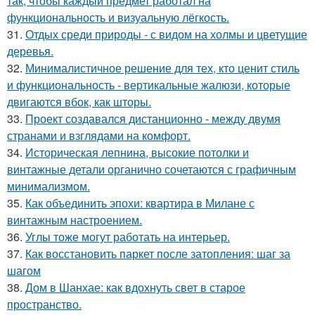
так, чтобы каждый предмет работал на
функциональность и визуальную лёгкость.
31.
Отдых среди природы - с видом на холмы и цветущие
деревья.
32.
Минималистичное решение для тех, кто ценит стиль
и функциональность - вертикальные жалюзи, которые
двигаются вбок, как шторы.
33.
Проект создавался дистанционно - между двумя
странами и взглядами на комфорт.
34.
Историческая лепнина, высокие потолки и
винтажные детали органично сочетаются с графичным
минимализмом.
35.
Как объединить эпохи: квартира в Милане с
винтажным настроением.
36.
Углы тоже могут работать на интерьер.
37.
Как восстановить паркет после затопления: шаг за
шагом
38.
Дом в Шанхае: как вдохнуть свет в старое
пространство.