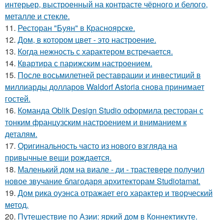
интерьер, выстроенный на контрасте чёрного и белого,
металле и стекле.
11.
Ресторан "Буян" в Красноярске.
12.
Дом, в котором цвет - это настроение.
13.
Когда нежность с характером встречается.
14.
Квартира с парижским настроением.
15.
После восьмилетней реставрации и инвестиций в
миллиарды долларов Waldorf Astoria снова принимает
гостей.
16.
Команда Oblik Design Studio оформила ресторан с
тонким французским настроением и вниманием к
деталям.
17.
Оригинальность часто из нового взгляда на
привычные вещи рождается.
18.
Маленький дом на виале - ди - трастевере получил
новое звучание благодаря архитекторам Studiotamat.
19.
Дом рика оуэнса отражает его характер и творческий
метод.
20.
Путешествие по Азии: яркий дом в Коннектикуте.