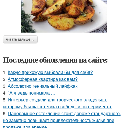
читать дальше →
Последние обновления на сайте:
1.
Какую прихожую выбрали бы для себя?
2.
Атмосферная квартира как вам?
3.
Абсолютно гениальный лайфхак.
4.
"А я ведь понимала ….
5.
Интерьер создали для творческого владельца,
которому близка эстетика свободы и эксперимента.
6.
Панорамное остекление стоит дороже стандартного,
но заметно повышает привлекательность жилья при
продаже или аренде.