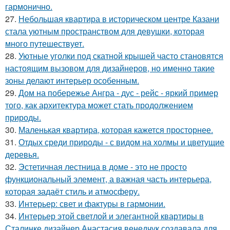
гармонично.
27.
Небольшая квартира в историческом центре Казани
стала уютным пространством для девушки, которая
много путешествует.
28.
Уютные уголки под скатной крышей часто становятся
настоящим вызовом для дизайнеров, но именно такие
зоны делают интерьер особенным.
29.
Дом на побережье Ангра - дус - рейс - яркий пример
того, как архитектура может стать продолжением
природы.
30.
Маленькая квартира, которая кажется просторнее.
31.
Отдых среди природы - с видом на холмы и цветущие
деревья.
32.
Эстетичная лестница в доме - это не просто
функциональный элемент, а важная часть интерьера,
которая задаёт стиль и атмосферу.
33.
Интерьер: свет и фактуры в гармонии.
34.
Интерьер этой светлой и элегантной квартиры в
Сталинке дизайнер Анастасия венедчук создавала для