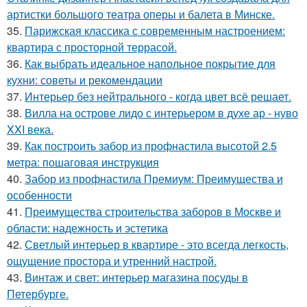
артистки большого театра оперы и балета в Минске.
35.
Парижская классика с современным настроением:
квартира с просторной террасой.
36.
Как выбрать идеальное напольное покрытие для
кухни: советы и рекомендации
37.
Интерьер без нейтрального - когда цвет всё решает.
38.
Вилла на острове лидо с интерьером в духе ар - нуво
XXI века.
39.
Как построить забор из профнастила высотой 2.5
метра: пошаговая инструкция
40.
Забор из профнастила Премиум: Преимущества и
особенности
41.
Преимущества строительства заборов в Москве и
области: надежность и эстетика
42.
Светлый интерьер в квартире - это всегда легкость,
ощущение простора и утренний настрой.
43.
Винтаж и свет: интерьер магазина посуды в
Петербурге.