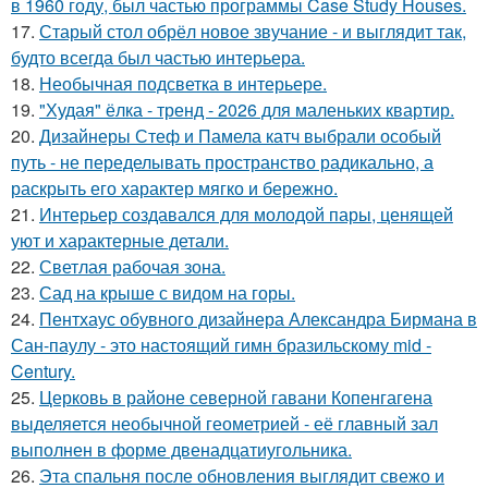
в 1960 году, был частью программы Case Study Houses.
17.
Старый стол обрёл новое звучание - и выглядит так,
будто всегда был частью интерьера.
18.
Необычная подсветка в интерьере.
19.
"Худая" ёлка - тренд - 2026 для маленьких квартир.
20.
Дизайнеры Стеф и Памела катч выбрали особый
путь - не переделывать пространство радикально, а
раскрыть его характер мягко и бережно.
21.
Интерьер создавался для молодой пары, ценящей
уют и характерные детали.
22.
Светлая рабочая зона.
23.
Сад на крыше с видом на горы.
24.
Пентхаус обувного дизайнера Александра Бирмана в
Сан-паулу - это настоящий гимн бразильскому mid -
Century.
25.
Церковь в районе северной гавани Копенгагена
выделяется необычной геометрией - её главный зал
выполнен в форме двенадцатиугольника.
26.
Эта спальня после обновления выглядит свежо и