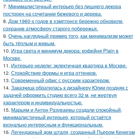
7.
Минималистичный интерьер без лишнего декора
построен на сочетании бежевого и дерева.
8.
Дом 1960-х годов в хэмптонсе бережно обновили,
сохранив атмосферу старого побережья.
9.
Очень наглядный пример того, как минимализм может
быть тёплым и живым.
10.
Игра света и минимум декора: кофейня Plain в
Москве.
11.
Интерьер недели: эклектичная квартира в Москве.
12.
Спокойствие формы и игра оттенков.
13.
Современный офис с русским характером.
14.
Заказчица обратилась к дизайнеру Юлии поздняк с
задачей оформить студию всего 32 м, не жертвуя
характером и индивидуальностью.
15.
Марьям и Антон Разуваевы создали спокойный,
минималистичный интерьер, который остаётся
визуально интересным и функциональным.
16.
Легендарный дом шталя, созданный Пьером Кенигом