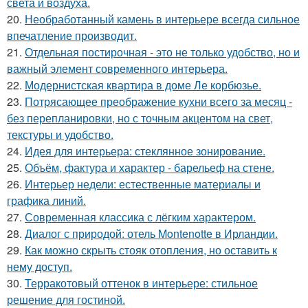
света и воздуха.
20.
Необработанный камень в интерьере всегда сильное
впечатление производит.
21.
Отдельная постирочная - это не только удобство, но и
важный элемент современного интерьера.
22.
Модернистская квартира в доме Ле корбюзье.
23.
Потрясающее преображение кухни всего за месяц -
без перепланировки, но с точным акцентом на свет,
текстуры и удобство.
24.
Идея для интерьера: стеклянное зонирование.
25.
Объём, фактура и характер - барельеф на стене.
26.
Интерьер недели: естественные материалы и
графика линий.
27.
Современная классика с лёгким характером.
28.
Диалог с природой: отель Montenotte в Ирландии.
29.
Как можно скрыть стояк отопления, но оставить к
нему доступ.
30.
Терракотовый оттенок в интерьере: стильное
решение для гостиной.