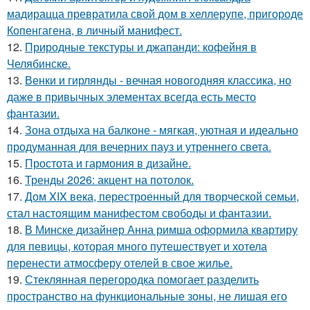
мадирацца превратила свой дом в хеллерупе, пригороде
Копенгагена, в личный манифест.
12.
Природные текстуры и джапанди: кофейня в
Челябинске.
13.
Венки и гирлянды - вечная новогодняя классика, но
даже в привычных элементах всегда есть место
фантазии.
14.
Зона отдыха на балконе - мягкая, уютная и идеально
продуманная для вечерних пауз и утреннего света.
15.
Простота и гармония в дизайне.
16.
Тренды 2026: акцент на потолок.
17.
Дом XIX века, перестроенный для творческой семьи,
стал настоящим манифестом свободы и фантазии.
18.
В Минске дизайнер Анна римша оформила квартиру
для певицы, которая много путешествует и хотела
перенести атмосферу отелей в свое жилье.
19.
Стеклянная перегородка помогает разделить
пространство на функциональные зоны, не лишая его