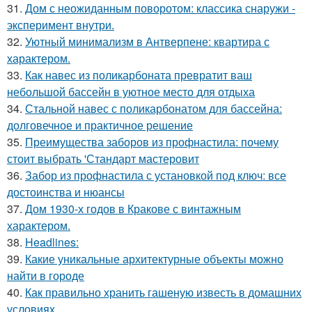
31.
Дом с неожиданным поворотом: классика снаружи -
эксперимент внутри.
32.
Уютный минимализм в Антверпене: квартира с
характером.
33.
Как навес из поликарбоната превратит ваш
небольшой бассейн в уютное место для отдыха
34.
Стальной навес с поликарбонатом для бассейна:
долговечное и практичное решение
35.
Преимущества заборов из профнастила: почему
стоит выбрать 'Стандарт мастеровит
36.
Забор из профнастила с установкой под ключ: все
достоинства и нюансы
37.
Дом 1930-х годов в Кракове с винтажным
характером.
38.
Headlines:
39.
Какие уникальные архитектурные объекты можно
найти в городе
40.
Как правильно хранить гашеную известь в домашних
условиях