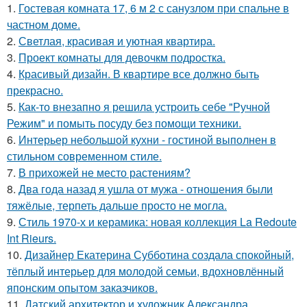
1.
Гостевая комната 17, 6 м 2 с санузлом при спальне в
частном доме.
2.
Светлая, красивая и уютная квартира.
3.
Проект комнаты для девочкм подростка.
4.
Красивый дизайн. В квартире все должно быть
прекрасно.
5.
Как-то внезапно я решила устроить себе "Ручной
Режим" и помыть посуду без помощи техники.
6.
Интерьер небольшой кухни - гостиной выполнен в
стильном современном стиле.
7.
В прихожей не место растениям?
8.
Два года назад я ушла от мужа - отношения были
тяжёлые, терпеть дальше просто не могла.
9.
Стиль 1970-х и керамика: новая коллекция La Redoute
Int Rieurs.
10.
Дизайнер Екатерина Субботина создала спокойный,
тёплый интерьер для молодой семьи, вдохновлённый
японским опытом заказчиков.
11.
Датский архитектор и художник Александра