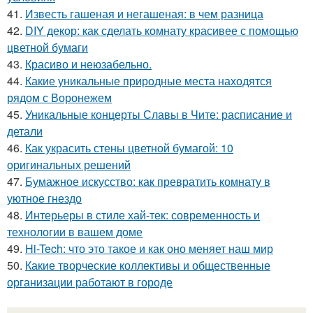
41.
Известь гашеная и негашеная: в чем разница
42.
DIY декор: как сделать комнату красивее с помощью
цветной бумаги
43.
Красиво и неюзабельно.
44.
Какие уникальные природные места находятся
рядом с Воронежем
45.
Уникальные концерты Славы в Чите: расписание и
детали
46.
Как украсить стены цветной бумагой: 10
оригинальных решений
47.
Бумажное искусство: как превратить комнату в
уютное гнездо
48.
Интерьеры в стиле хай-тек: современность и
технологии в вашем доме
49.
Hi-Tech: что это такое и как оно меняет наш мир
50.
Какие творческие коллективы и общественные
организации работают в городе