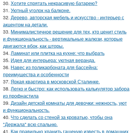
30.
Хотите спрятать некрасивую батарею?
31.
Уютный уголок на балконе.
32.
Дерево, авторская мебель и искусство - интерьер с
акцентом на детали.
33.
Минималистичное решение для тех, кто ценит стиль
и функциональность - вертикальные жалюзи, которые
двигаются вбок, как шторы.
34.
Ламинат или плитка на кухне: что выбрать
35.
Идея для интерьера: уютная веранда.
36.
Навес из поликарбоната для бассейна:
преимущества и особенности
37.
Яркая квартира в московской Сталинке.
38.
Легко и быстро: как использовать калькулятор забора
из профнастила
39.
Дизайн детской комнаты для девочки: нежность, уют
и функциональность.
40.
Что сделать со стеной за кроватью, чтобы она
"Держала" всю спальню.
41.
Как правильно хранить гашеную известь в домашних