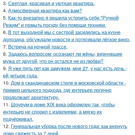
3.
Светлая, красивая и уютная квартира.
4.
Атмосферная квартира как вам?
5.
Как-то внезапно я решила устроить себе "Ручной
Режим" и помыть посуду без помощи техники.
6.
В тот выходной мы с сестрой засиделись на кухне
допоздна, обсуждали новости и потягивали лёгкое вино.
7.
Встреча на ночной трассе.
8.
Задаюсь вопросом: осознают ли жёны, вернувшие
мужа от другой, что он остался не из любви?
9.
Я уже пять лет как замужем, мне 27, у нас есть дочь -
ей четыре года.
10.
Дом в скандинавском стиле в московской области -
пример цельного подхода, где интерьер логично
продолжает архитектуру.
11.
Шоурум в доме XIX века оформлен так, чтобы
интерьер не спорил с изделиями, а мягко их
подчёркивал.
12.
Генеральная уборка после нового года: как вернуть
дому свежесть за 7 дней.