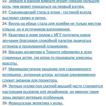
22.
Зеркало в ванной комнате играет гораздо большую
роль, чем может показаться на первый взгляд.
23.
Скандинавский стиль в кухне - гостиной всегда
выглядит свежо и уютно.
24.
Вилла на ибице стала для хозяйки не только местом
отдыха, но и источником вдохновения.
25.
Квартира в доме рядом с МГУ получила новое
звучание благодаря спокойной палитре дымчатых
оттенков и продуманной планировке.
26.
Магазин косметики в Торонто оформлен в духе
старинных аптек, где когда-то продавали эликсиры
красоты.
27.
Минималистичное решение для современного
интерьера - рулонная штора, которая одновременно
служит экраном для проектора.
28.
Уютные уголки под скатной крышей часто становятся
настоящим вызовом для дизайнеров, но именно такие
зоны делают интерьер особенным.
29.
Французская эклектика у воды.