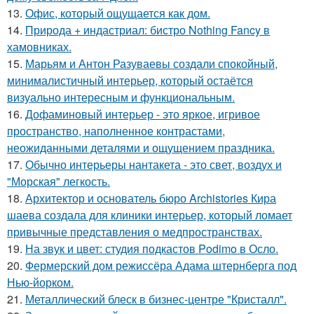
13.
Офис, который ощущается как дом.
14.
Природа + индастриал: бистро Nothing Fancy в
хамовниках.
15.
Марьям и Антон Разуваевы создали спокойный,
минималистичный интерьер, который остаётся
визуально интересным и функциональным.
16.
Дофаминовый интерьер - это яркое, игривое
пространство, наполненное контрастами,
неожиданными деталями и ощущением праздника.
17.
Обычно интерьеры нантакета - это свет, воздух и
"Морская" легкость.
18.
Архитектор и основатель бюро Archistories Кира
шаева создала для клиники интерьер, который ломает
привычные представления о медпространствах.
19.
На звук и цвет: студия подкастов Podimo в Осло.
20.
Фермерский дом режиссёра Адама штернберга под
Нью-йорком.
21.
Металлический блеск в бизнес-центре "Кристалл".