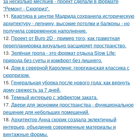
за несколько месяцев - проект сделали в формате
"Ремонт - Сюрприз".
11.
Квартира в центре Мадрида сохранила историческую
архитектуру - лепнину, высокие потолки и балконы - но
получила современное наполнение.
12.
Проект от Buro 2D - пример того, как грамотная
перепланировка визуально расширяет пространство.
13.
Зелёная тропа - это формат отдыха Slow Life:
природа без суеты и комфорт без лишнего.
14.
Дом в северной Каролине: георгианская классика с
сюрпризом.
15.
Генеральная уборка после нового года: как вернуть
дому свежесть за 7 дней.
16.
Темный интерьер с эффектом заката.
17.
Двери для экономии пространства - функциональное
решение для небольших помещений.
18.
Архитектор Анна скорик создала эклектичный
интерьер, объединив современные материалы и
винтажные формы.