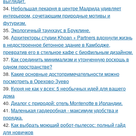
выглядит.
34.
Небольшая пекарня в центре Мадрида удивляет
интерьером, сочетающим природные мотивы и
футуризм.
35.
Экологичный таунхаус в Бруклине.
36.
Архитекторы студии Khoan + Partners вдохнули жизнь
в недостроенное бетонное здание в Камбодже,
превратив его в стильное кафе с биофильным дизайном.
37.
Как соединить минимализм и утонченную роскошь в
одном пространстве?
38.
Какие основные достопримечательности можно
посмотреть в Орехово-Зуево
39.
Кухня не как у всех: 5 необычных идей для вашего
дома
40.
Диалог с природой: отель Montenotte в Ирландии.
41.
Маленькая гардеробная - максимум удобства и
порядка.
42.
Как выбрать моющий робот-пылесос: полный гайд
для новичков