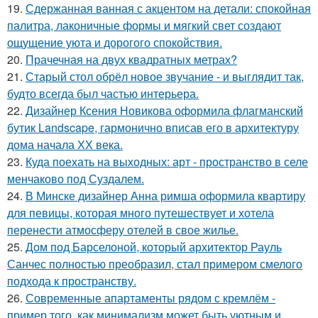
19.
Сдержанная ванная с акцентом на детали: спокойная
палитра, лаконичные формы и мягкий свет создают
ощущение уюта и дорогого спокойствия.
20.
Прачечная на двух квадратных метрах?
21.
Старый стол обрёл новое звучание - и выглядит так,
будто всегда был частью интерьера.
22.
Дизайнер Ксения Новикова оформила флагманский
бутик Landscape, гармонично вписав его в архитектуру
дома начала ХХ века.
23.
Куда поехать на выходных: арт - пространство в селе
менчаково под Суздалем.
24.
В Минске дизайнер Анна римша оформила квартиру
для певицы, которая много путешествует и хотела
перенести атмосферу отелей в свое жилье.
25.
Дом под Барселоной, который архитектор Рауль
Санчес полностью преобразил, стал примером смелого
подхода к пространству.
26.
Современные апартаменты рядом с кремлём -
пример того, как минимализм может быть уютным и