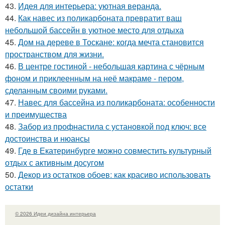
43.
Идея для интерьера: уютная веранда.
44.
Как навес из поликарбоната превратит ваш
небольшой бассейн в уютное место для отдыха
45.
Дом на дереве в Тоскане: когда мечта становится
пространством для жизни.
46.
В центре гостиной - небольшая картина с чёрным
фоном и приклеенным на неё макраме - пером,
сделанным своими руками.
47.
Навес для бассейна из поликарбоната: особенности
и преимущества
48.
Забор из профнастила с установкой под ключ: все
достоинства и нюансы
49.
Где в Екатеринбурге можно совместить культурный
отдых с активным досугом
50.
Декор из остатков обоев: как красиво использовать
остатки
© 2026 Идеи дизайна интерьера