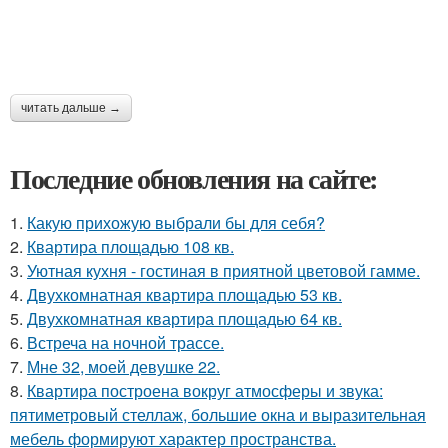
читать дальше →
Последние обновления на сайте:
1.
Какую прихожую выбрали бы для себя?
2.
Квартира площадью 108 кв.
3.
Уютная кухня - гостиная в приятной цветовой гамме.
4.
Двухкомнатная квартира площадью 53 кв.
5.
Двухкомнатная квартира площадью 64 кв.
6.
Встреча на ночной трассе.
7.
Мне 32, моей девушке 22.
8.
Квартира построена вокруг атмосферы и звука:
пятиметровый стеллаж, большие окна и выразительная
мебель формируют характер пространства.