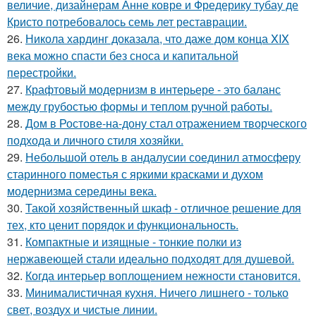
величие, дизайнерам Анне ковре и Фредерику тубау де
Кристо потребовалось семь лет реставрации.
26.
Никола хардинг доказала, что даже дом конца XIX
века можно спасти без сноса и капитальной
перестройки.
27.
Крафтовый модернизм в интерьере - это баланс
между грубостью формы и теплом ручной работы.
28.
Дом в Ростове-на-дону стал отражением творческого
подхода и личного стиля хозяйки.
29.
Небольшой отель в андалусии соединил атмосферу
старинного поместья с яркими красками и духом
модернизма середины века.
30.
Такой хозяйственный шкаф - отличное решение для
тех, кто ценит порядок и функциональность.
31.
Компактные и изящные - тонкие полки из
нержавеющей стали идеально подходят для душевой.
32.
Когда интерьер воплощением нежности становится.
33.
Минималистичная кухня. Ничего лишнего - только
свет, воздух и чистые линии.