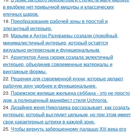
в ведбеке нет привычной мишуры и классических
елочных шаров.
19.
Преобразование рабочей зоны в простой и
элегантный интерьер.
20.
Марьям и Антон Разуваевы создали спокойный,
минималистичный интерьер, который остаётся
визуально интересным и функциональным.
21.
Архитектор Анна скорик создала эклектичный
интерьер, объединив современные материалы и
винтажные формы.
22.
Решения для современной кухни, которые делают
рабочую зону удобнее и функциональнее.
23.
Парижское жилище жюльена себбана - это не просто
дом, а полноценный манифест стиля Uchronia.
24.
Дизайнер женя Николаева рассказывает, как создать
интерьер, который выглядит цельным, но при этом имеет
свои характерные штрихи в каждой зоне.
25.
Чтобы вернуть заброшенному палаццо Xiii века его