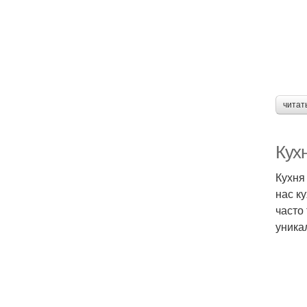
читат
Кухн
Кухня
нас к
часто
уника