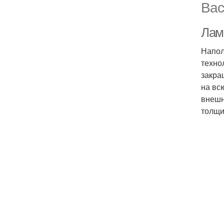
Вас
Лами
Напол
техно
закра
на вс
внешн
толщи