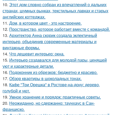
10.
Этот дом словно собран из впечатлений о дальних
странах, шумных рынках, текстильных лавках и старых
английских коттеджах.
11.
Дом, в котором цвет - это настроение.
12.
Пространство, которое работает вместе с командой.
13.
Архитектор Анна скорик создала эклектичный
интерьер, объединив современные материалы и
винтажные формы.
14.
Что дешевит интерьер: окна.
15.
Интерьер создавался для молодой пары, ценящей
уют и характерные детали.
16.
Подоконник из обрезков: бюджетно и красиво.
17.
Обзор квартиры в шоколадных тонах.
18.
Кафе "Три Орешка" в Ростове-на-дону: дерево,
голубой и уют.
19.
Умное хранение и порядок: практичные советы.
20.
Неожиданно, но сдержанно: таунхаус в Сан-
франциско.