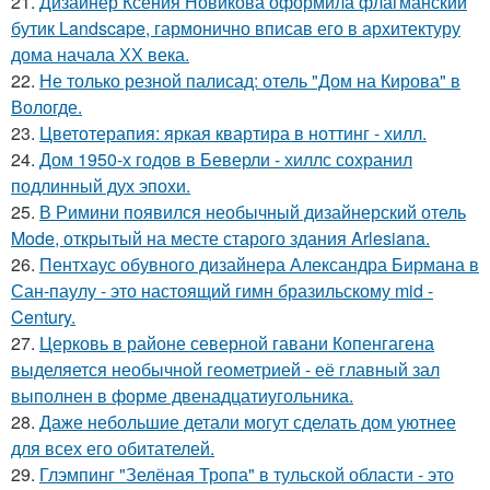
21.
Дизайнер Ксения Новикова оформила флагманский
бутик Landscape, гармонично вписав его в архитектуру
дома начала ХХ века.
22.
Не только резной палисад: отель "Дом на Кирова" в
Вологде.
23.
Цветотерапия: яркая квартира в ноттинг - хилл.
24.
Дом 1950-х годов в Беверли - хиллс сохранил
подлинный дух эпохи.
25.
В Римини появился необычный дизайнерский отель
Mode, открытый на месте старого здания Arlesiana.
26.
Пентхаус обувного дизайнера Александра Бирмана в
Сан-паулу - это настоящий гимн бразильскому mid -
Century.
27.
Церковь в районе северной гавани Копенгагена
выделяется необычной геометрией - её главный зал
выполнен в форме двенадцатиугольника.
28.
Даже небольшие детали могут сделать дом уютнее
для всех его обитателей.
29.
Глэмпинг "Зелёная Тропа" в тульской области - это