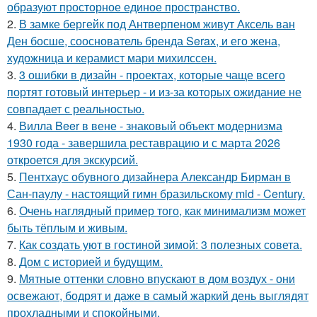
образуют просторное единое пространство.
2.
В замке бергейк под Антверпеном живут Аксель ван
Ден босше, сооснователь бренда Serax, и его жена,
художница и керамист мари михилссен.
3.
3 ошибки в дизайн - проектах, которые чаще всего
портят готовый интерьер - и из-за которых ожидание не
совпадает с реальностью.
4.
Вилла Beer в вене - знаковый объект модернизма
1930 года - завершила реставрацию и с марта 2026
откроется для экскурсий.
5.
Пентхаус обувного дизайнера Александр Бирман в
Сан-паулу - настоящий гимн бразильскому mid - Century.
6.
Очень наглядный пример того, как минимализм может
быть тёплым и живым.
7.
Как создать уют в гостиной зимой: 3 полезных совета.
8.
Дом с историей и будущим.
9.
Мятные оттенки словно впускают в дом воздух - они
освежают, бодрят и даже в самый жаркий день выглядят
прохладными и спокойными.