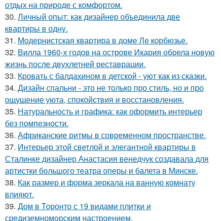
отдых на природе с комфортом.
30.
Личный опыт: как дизайнер объединила две
квартиры в одну.
31.
Модернистская квартира в доме Ле корбюзье.
32.
Вилла 1960-х годов на острове Икария обрела новую
жизнь после двухлетней реставрации.
33.
Кровать с балдахином в детской - уют как из сказки.
34.
Дизайн спальни - это не только про стиль, но и про
ощущение уюта, спокойствия и восстановления.
35.
Натуральность и графика: как оформить интерьер
без помпезности.
36.
Африканские ритмы в современном пространстве.
37.
Интерьер этой светлой и элегантной квартиры в
Сталинке дизайнер Анастасия венедчук создавала для
артистки большого театра оперы и балета в Минске.
38.
Как размер и форма зеркала на ванную комнату
влияют.
39.
Дом в Торонто с 19 видами плитки и
средиземноморским настроением.