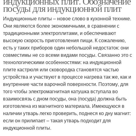
индукционных плит. Обозначение
посуды для индукционной плит
Индукционные плиты – новое слово в кухонной технике.
Блины на индукционной
Они являются более экономичными, в сравнении с
Значки на посуде
электроплите
традиционными электроплитами, и обеспечивают
высокую скорость приготовления пищи. К сожалению,
есть у таких приборов один небольшой недостаток: они
совместимы не со всеми видами посуды. Связанно это с
Материал для
технологическими особенностями: на индукционной
индукционной посуды
плите кастрюля или сковородка становятся частью
устройства и участвуют в процессе нагрева так же, как и
внутренние части варочной поверхности. Поэтому, для
того чтобы электромагнитная катушка вступала во
взаимосвязь с дном посуды, она (посуда) должна быть
изготовлена из магнитного материала. Имеющуюся в
наличии утварь легко проверить, поднеся ко дну магнит:
если он прилипает – такая утварь подходит для
индукционной плиты.