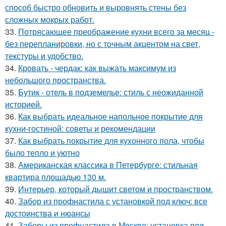
способ быстро обновить и выровнять стены без
сложных мокрых работ.
33.
Потрясающее преображение кухни всего за месяц -
без перепланировки, но с точным акцентом на свет,
текстуры и удобство.
34.
Кровать - чердак: как выжать максимум из
небольшого пространства.
35.
Бутик - отель в подземелье: стиль с неожиданной
историей.
36.
Как выбрать идеальное напольное покрытие для
кухни-гостиной: советы и рекомендации
37.
Как выбрать покрытие для кухонного пола, чтобы
было тепло и уютно
38.
Американская классика в Петербурге: стильная
квартира площадью 130 м.
39.
Интерьер, который дышит светом и пространством.
40.
Забор из профнастила с установкой под ключ: все
достоинства и нюансы
41.
Заборы из профнастила в Москве: установка под