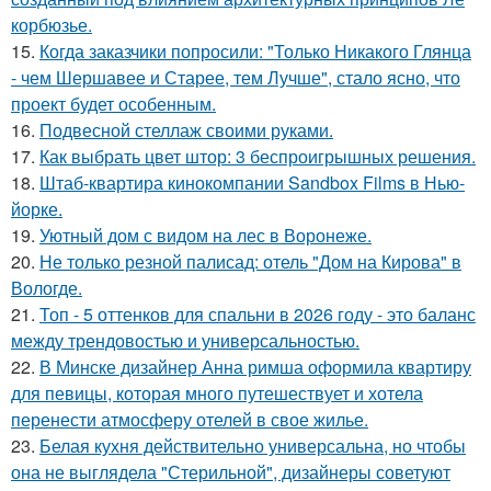
корбюзье.
15.
Когда заказчики попросили: "Только Никакого Глянца
- чем Шершавее и Старее, тем Лучше", стало ясно, что
проект будет особенным.
16.
Подвесной стеллаж своими руками.
17.
Как выбрать цвет штор: 3 беспроигрышных решения.
18.
Штаб-квартира кинокомпании Sandbox Films в Нью-
йорке.
19.
Уютный дом с видом на лес в Воронеже.
20.
Не только резной палисад: отель "Дом на Кирова" в
Вологде.
21.
Топ - 5 оттенков для спальни в 2026 году - это баланс
между трендовостью и универсальностью.
22.
В Минске дизайнер Анна римша оформила квартиру
для певицы, которая много путешествует и хотела
перенести атмосферу отелей в свое жилье.
23.
Белая кухня действительно универсальна, но чтобы
она не выглядела "Стерильной", дизайнеры советуют