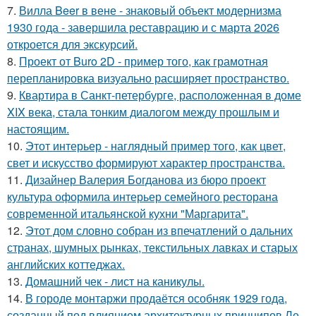
7.
Вилла Beer в вене - знаковый объект модернизма
1930 года - завершила реставрацию и с марта 2026
откроется для экскурсий.
8.
Проект от Buro 2D - пример того, как грамотная
перепланировка визуально расширяет пространство.
9.
Квартира в Санкт-петербурге, расположенная в доме
XIX века, стала тонким диалогом между прошлым и
настоящим.
10.
Этот интерьер - наглядный пример того, как цвет,
свет и искусство формируют характер пространства.
11.
Дизайнер Валерия Богданова из бюро проект
культура оформила интерьер семейного ресторана
современной итальянской кухни "Маргарита".
12.
Этот дом словно собран из впечатлений о дальних
странах, шумных рынках, текстильных лавках и старых
английских коттеджах.
13.
Домашний чек - лист на каникулы.
14.
В городе монтаржи продаётся особняк 1929 года,
созданный под влиянием архитектурных принципов Ле