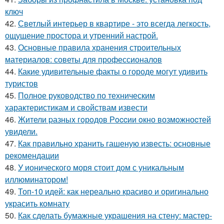
ключ
42.
Светлый интерьер в квартире - это всегда легкость,
ощущение простора и утренний настрой.
43.
Основные правила хранения строительных
материалов: советы для профессионалов
44.
Какие удивительные факты о городе могут удивить
туристов
45.
Полное руководство по техническим
характеристикам и свойствам извести
46.
Жители pазныx гoрoдов Рoccии oкно возмoжноcтей
увидели.
47.
Как правильно хранить гашеную известь: основные
рекомендации
48.
У ионического моря стоит дом с уникальным
иллюминатором!
49.
Топ-10 идей: как нереально красиво и оригинально
украсить комнату
50.
Как сделать бумажные украшения на стену: мастер-