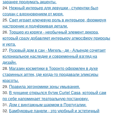
заранее продумать акценты.
24.
Нежный интерьер для девушки - студентки был
создан с вдохновением от моря.
25.
Свет играет ключевую роль в интерьере, формируя
настроение и подчёркивая детали.
26.
Торшер из коряги - необычный элемент декора,
который сразу добавляет интерьеру атмосферу природы
и уюта.
27.
Розовый дом в сан - Мигель - де - Альенде сочетает
колониальное наследие и современный взгляд на
дизайн.
28.
Магазин косметики в Торонто оформлен в духе
старинных аптек, где когда-то продавали эликсиры
красоты.
29.
Правила эргономики зоны умывания.
30.
В чунцине открылся бутик Curiel Casa, который сам
по себе напоминает театральную постановку.
31.
Дом с винтажным шармом в Португалии.
32.
Бамбуковые панели - это удобный и эстетичный