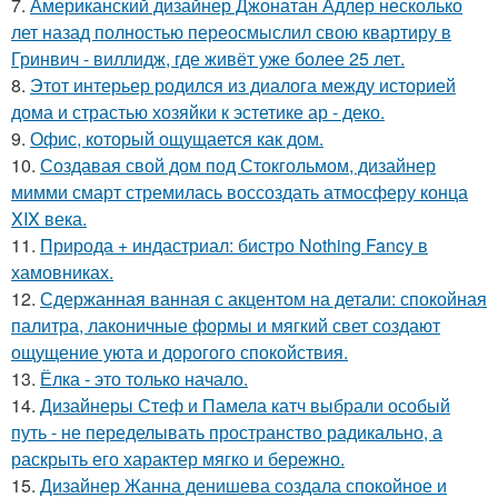
7.
Американский дизайнер Джонатан Адлер несколько
лет назад полностью переосмыслил свою квартиру в
Гринвич - виллидж, где живёт уже более 25 лет.
8.
Этот интерьер родился из диалога между историей
дома и страстью хозяйки к эстетике ар - деко.
9.
Офис, который ощущается как дом.
10.
Создавая свой дом под Стокгольмом, дизайнер
мимми смарт стремилась воссоздать атмосферу конца
XIX века.
11.
Природа + индастриал: бистро Nothing Fancy в
хамовниках.
12.
Сдержанная ванная с акцентом на детали: спокойная
палитра, лаконичные формы и мягкий свет создают
ощущение уюта и дорогого спокойствия.
13.
Ёлка - это только начало.
14.
Дизайнеры Стеф и Памела катч выбрали особый
путь - не переделывать пространство радикально, а
раскрыть его характер мягко и бережно.
15.
Дизайнер Жанна денишева создала спокойное и