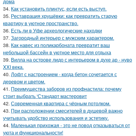
дома
34.
Как установить плинтус, если есть выступ.
35.
Реставрация хрущёвки: как превратить старую
квартиру в уютное пространство.
36.
Есть ли в Уфе археологические находки
37.
Загородный интерьер с мужским характером.
38.
Как навес из поликарбоната превратит ваш
небольшой бассейн в уютное место для отдыха
39.
Вилла на острове лидо с интерьером в духе ар - нуво
XXI века.
40.
Лофт с настроением - когда бетон сочетается с
деревом и цветом.
41.
Преимущества заборов из профнастила: почему
стоит выбрать 'Стандарт мастеровит
42.
Современная квартира с чёрным потолком.
43.
При расположении смесителей в душевой важно
учитывать удобство использования и эстетику.
44.
Маленькая прихожая - это не повод отказываться от
уюта и функциональности!