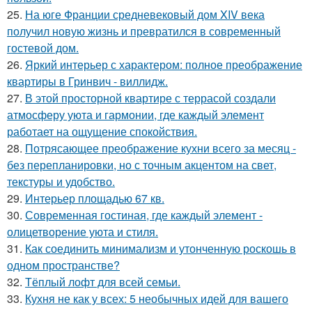
25.
На юге Франции средневековый дом XIV века
получил новую жизнь и превратился в современный
гостевой дом.
26.
Яркий интерьер с характером: полное преображение
квартиры в Гринвич - виллидж.
27.
В этой просторной квартире с террасой создали
атмосферу уюта и гармонии, где каждый элемент
работает на ощущение спокойствия.
28.
Потрясающее преображение кухни всего за месяц -
без перепланировки, но с точным акцентом на свет,
текстуры и удобство.
29.
Интерьер площадью 67 кв.
30.
Современная гостиная, где каждый элемент -
олицетворение уюта и стиля.
31.
Как соединить минимализм и утонченную роскошь в
одном пространстве?
32.
Тёплый лофт для всей семьи.
33.
Кухня не как у всех: 5 необычных идей для вашего