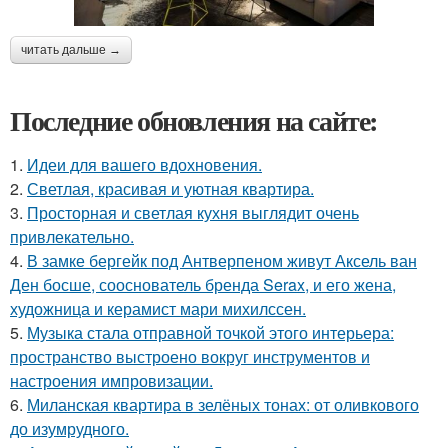
читать дальше →
Последние обновления на сайте:
1.
Идеи для вашего вдохновения.
2.
Светлая, красивая и уютная квартира.
3.
Просторная и светлая кухня выглядит очень
привлекательно.
4.
В замке бергейк под Антверпеном живут Аксель ван
Ден босше, сооснователь бренда Serax, и его жена,
художница и керамист мари михилссен.
5.
Музыка стала отправной точкой этого интерьера:
пространство выстроено вокруг инструментов и
настроения импровизации.
6.
Миланская квартира в зелёных тонах: от оливкового
до изумрудного.