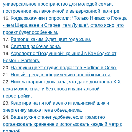
универсальное пространство для молодой семьи,
построенное на лаконичной и выдержанной палитре.
16.
Когда заказчики попросили: "Только Никакого Глянца
- чем Шершавее и Старее, тем Лучше", стало ясно, что
проект будет особенным.
17.
Pantone: каким будет цвет года 2026.
18.
Светлая рабочая зона.
19.
Аэропорт с "Воздушной" крышей в Камбодже от
Foster + Partners.
20.
На звук и цвет: студия подкастов Podimo в Осло.
21.
Новый тренд в оформлении ванной комнаты.
22.
Никола хардинг доказала, что даже дом конца XIX
века можно спасти без сноса и капитальной
перестройки.
23.
Квартира на пятой авеню итальянский шик и
энергетику манхэттена объединила.
24.
Ваша кухня станет удобнее, если грамотно
организовать хранение и использовать каждый метр с
пользой.