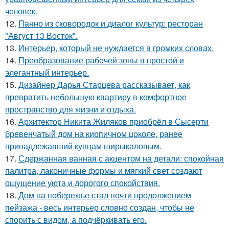
человек.
12.
Панно из сковородок и диалог культур: ресторан
"Август 13 Восток".
13.
Интерьер, который не нуждается в громких словах.
14.
Преобразование рабочей зоны в простой и
элегантный интерьер.
15.
Дизайнер Дарья Старцева рассказывает, как
превратить небольшую квартиру в комфортное
пространство для жизни и отдыха.
16.
Архитектор Никита Жиляков приобрёл в Сысерти
бревенчатый дом на кирпичном цоколе, ранее
принадлежавший купцам ширыкаловым.
17.
Сдержанная ванная с акцентом на детали: спокойная
палитра, лаконичные формы и мягкий свет создают
ощущение уюта и дорогого спокойствия.
18.
Дом на побережье стал почти продолжением
пейзажа - весь интерьер словно создан, чтобы не
спорить с видом, а подчёркивать его.