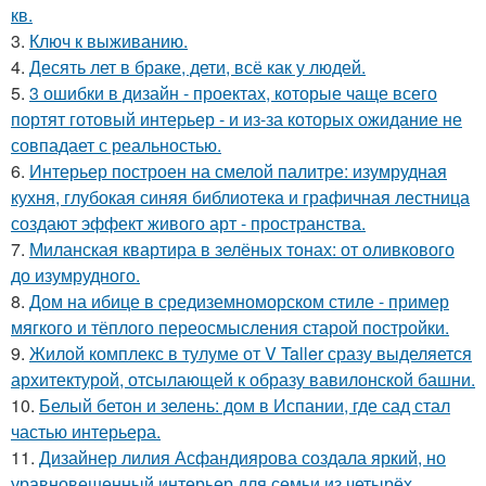
кв.
3.
Ключ к выживанию.
4.
Десять лет в браке, дети, всё как у людей.
5.
3 ошибки в дизайн - проектах, которые чаще всего
портят готовый интерьер - и из-за которых ожидание не
совпадает с реальностью.
6.
Интерьер построен на смелой палитре: изумрудная
кухня, глубокая синяя библиотека и графичная лестница
создают эффект живого арт - пространства.
7.
Миланская квартира в зелёных тонах: от оливкового
до изумрудного.
8.
Дом на ибице в средиземноморском стиле - пример
мягкого и тёплого переосмысления старой постройки.
9.
Жилой комплекс в тулуме от V Taller сразу выделяется
архитектурой, отсылающей к образу вавилонской башни.
10.
Белый бетон и зелень: дом в Испании, где сад стал
частью интерьера.
11.
Дизайнер лилия Асфандиярова создала яркий, но
уравновешенный интерьер для семьи из четырёх