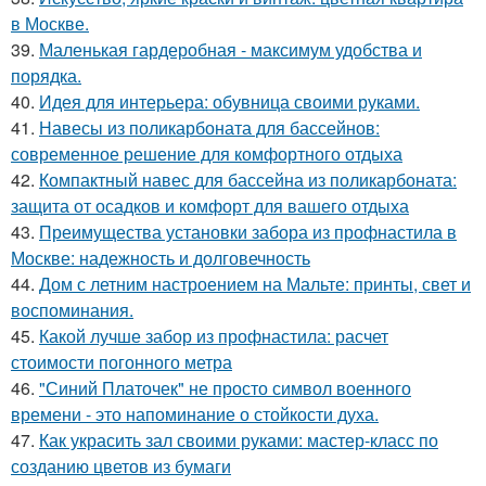
в Москве.
39.
Маленькая гардеробная - максимум удобства и
порядка.
40.
Идея для интерьера: обувница своими руками.
41.
Навесы из поликарбоната для бассейнов:
современное решение для комфортного отдыха
42.
Компактный навес для бассейна из поликарбоната:
защита от осадков и комфорт для вашего отдыха
43.
Преимущества установки забора из профнастила в
Москве: надежность и долговечность
44.
Дом с летним настроением на Мальте: принты, свет и
воспоминания.
45.
Какой лучше забор из профнастила: расчет
стоимости погонного метра
46.
"Синий Платочек" не просто символ военного
времени - это напоминание о стойкости духа.
47.
Как украсить зал своими руками: мастер-класс по
созданию цветов из бумаги