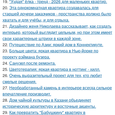
19.
"Худая" ёлка - тренд - 2026 для маленьких квартир.
20.
Эта однокомнатная квартира создавалась для
старшей дочери заказчиков - пространства должно было
хватать и для учёбы, и для отдыха.
21.
Дизайнер женя Николаева рассказывает, как создать
интерьер, который выглядит цельным, но при этом имеет
свои характерные штрихи в каждой зоне.
22.
Путешествие по Азии: яркий дом в Коннектикуте.
23.
Больше цвета: яркая квартира в Нью-йорке по
проекту рэймана бузера.
24.
Санузел после ремонта.
25.
Цветотерапия: яркая квартира в ноттинг - хилл.
26.
Очень выразительный проект для тех, кто любит
смелые решения.
27.
Необработанный камень в интерьере всегда сильное
впечатление производит.
28.
Дом чайной культуры в Казани объединяет
историческую архитектуру и восточные акценты.
29.
Как превратить "Бабушкину" квартиру в