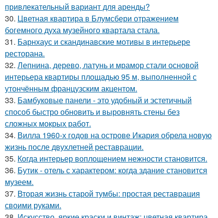
привлекательный вариант для аренды?
30.
Цветная квартира в Блумсбери отражением
богемного духа музейного квартала стала.
31.
Барнхаус и скандинавские мотивы в интерьере
ресторана.
32.
Лепнина, дерево, латунь и мрамор стали основой
интерьера квартиры площадью 95 м, выполненной с
утончённым французским акцентом.
33.
Бамбуковые панели - это удобный и эстетичный
способ быстро обновить и выровнять стены без
сложных мокрых работ.
34.
Вилла 1960-х годов на острове Икария обрела новую
жизнь после двухлетней реставрации.
35.
Когда интерьер воплощением нежности становится.
36.
Бутик - отель с характером: когда здание становится
музеем.
37.
Вторая жизнь старой тумбы: простая реставрация
своими руками.
38.
Искусство, яркие краски и винтаж: цветная квартира