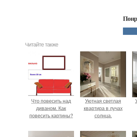
Понр
Читайте также
Что повесить над
Уютная светлая
диваном. Как
квартира в лучах
повесить картины?
солнца.