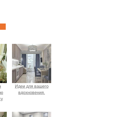
н
Идеи для вашего
ую
вдохновения.
су