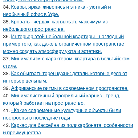
34.
Ковры, яркая живопись и этника - уютный и
необычный офис в Уфе.
35.
Кровать - чердак: как выжать максимум из
небольшого пространства.
36.
Интерьер этой небольшой квартиры - наглядный
пример того, как даже в ограниченном пространстве
можно создать атмосферу уюта и эстетики.
37.
Минимализм с характером: квартира в бельгийском
стиле.
38.
Как обыграть торец кухни: детали, которые делают
интерьер цельным.
39.
Африканские ритмы в современном пространстве.
40.
Минималистичный профильный карниз - тренд,
который работает на пространство.
41.
- Какие современные культурные объекты были
построены в последние годы
42.
Каркас для бассейна из поликарбоната: особенности
и преимущества