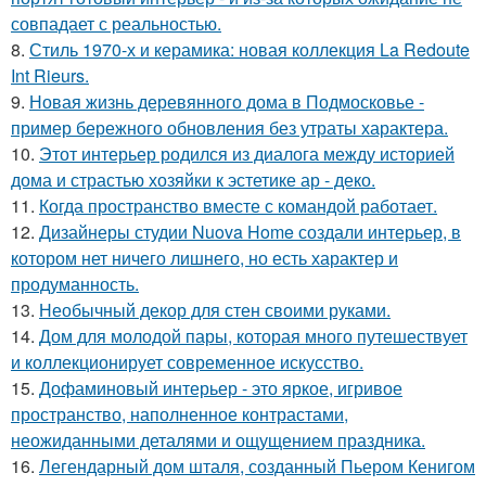
совпадает с реальностью.
8.
Стиль 1970-х и керамика: новая коллекция La Redoute
Int Rieurs.
9.
Новая жизнь деревянного дома в Подмосковье -
пример бережного обновления без утраты характера.
10.
Этот интерьер родился из диалога между историей
дома и страстью хозяйки к эстетике ар - деко.
11.
Когда пространство вместе с командой работает.
12.
Дизайнеры студии Nuova Home создали интерьер, в
котором нет ничего лишнего, но есть характер и
продуманность.
13.
Необычный декор для стен своими руками.
14.
Дом для молодой пары, которая много путешествует
и коллекционирует современное искусство.
15.
Дофаминовый интерьер - это яркое, игривое
пространство, наполненное контрастами,
неожиданными деталями и ощущением праздника.
16.
Легендарный дом шталя, созданный Пьером Кенигом