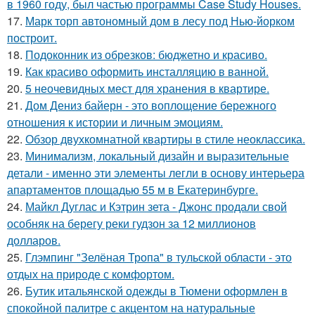
в 1960 году, был частью программы Case Study Houses.
17.
Марк торп автономный дом в лесу под Нью-йорком
построит.
18.
Подоконник из обрезков: бюджетно и красиво.
19.
Как красиво оформить инсталляцию в ванной.
20.
5 неочевидных мест для хранения в квартире.
21.
Дом Дениз байерн - это воплощение бережного
отношения к истории и личным эмоциям.
22.
Обзор двухкомнатной квартиры в стиле неоклассика.
23.
Минимализм, локальный дизайн и выразительные
детали - именно эти элементы легли в основу интерьера
апартаментов площадью 55 м в Екатеринбурге.
24.
Майкл Дуглас и Кэтрин зета - Джонс продали свой
особняк на берегу реки гудзон за 12 миллионов
долларов.
25.
Глэмпинг "Зелёная Тропа" в тульской области - это
отдых на природе с комфортом.
26.
Бутик итальянской одежды в Тюмени оформлен в
спокойной палитре с акцентом на натуральные