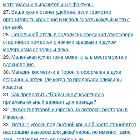
материалы и выразительные фактуры.
27.
Ваша кухня станет удобнее, если грамотно
организовать хранение и использовать каждый метр с
пользой.
28.
Небольшой отель в андалусии соединил атмосферу
старинного поместья с яркими красками и духом
модернизма середины века.
29.
Маленькая кухня тоже может стать местом уюта и
вдохновения.
30.
Магазин косметики в Торонто оформлен в духе
старинных аптек, где когда-то продавали эликсиры
красоты.
31.
Как превратить "Бабушкину" квартиру в
привлекательный вариант для аренды?
32.
26 вентиляторов и фреска на потолке: ресторан в
Ижевске.
33.
Уютные уголки под скатной крышей часто становятся
настоящим вызовом для дизайнеров, но именно такие
зоны делают интерьер особенным.