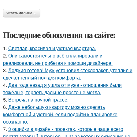
читать дальше →
Последние обновления на сайте:
1.
Светлая, красивая и уютная квартира.
2.
Они самостоятельно всё спланировали и
реализовали, не прибегая к помощи дизайнера.
3.
Лоджия готова! Муж установил стеклопакет, утеплил и
сделал теплый пол для комфорта.
4.
Два года назад я ушла от мужа - отношения были
тяжёлые, терпеть дальше просто не могла.
5.
Встреча на ночной трассе.
6.
Даже небольшую квартиру можно сделать
комфортной и уютной, если подойти к планировке
осознанно.
7.
3 ошибки в дизайн - проектах, которые чаще всего
портят готовый интерьер - и из-за которых ожидание не