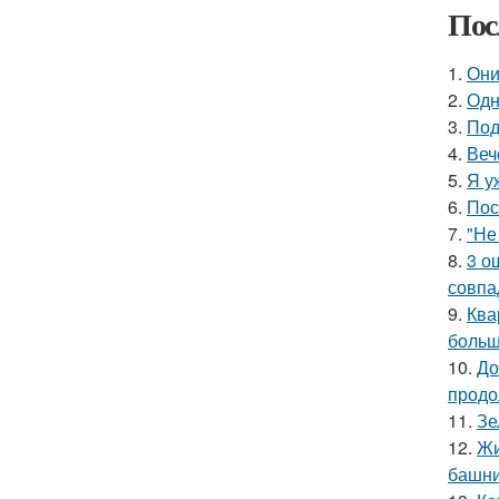
Пос
1.
Они
2.
Одн
3.
Под
4.
Веч
5.
Я у
6.
Пос
7.
"Не
8.
3 о
совпа
9.
Ква
больш
10.
До
продо
11.
Зе
12.
Жи
башни