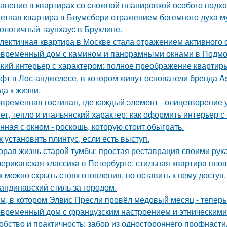
анение в квартирах со сложной планировкой особого подхо
етная квартира в Блумсбери отражением богемного духа му
ологичный таунхаус в Бруклине.
лектичная квартира в Москве стала отражением активного 
временный дом с камином и панорамными окнами в Подмо
кий интерьер с характером: полное преображение квартиры
фт в Лос-анджелесе, в котором живут основатели бренда As
да к жизни.
временная гостиная, где каждый элемент - олицетворение у
ет, тепло и итальянский характер: как оформить интерьер с
нная с окном - роскошь, которую стоит обыграть.
к установить плинтус, если есть выступ.
орая жизнь старой тумбы: простая реставрация своими рук
ериканская классика в Петербурге: стильная квартира пло
к можно скрыть стояк отопления, но оставить к нему доступ.
андинавский стиль за городом.
м, в котором Элвис Пресли провёл медовый месяц - тепер
временный дом с французским настроением и этническими
обство и практичность: забор из одностороннего профнасти