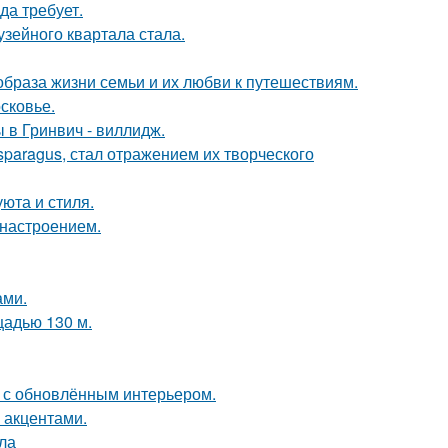
да требует.
зейного квартала стала.
образа жизни семьи и их любви к путешествиям.
сковье.
 в Гринвич - виллидж.
paragus, стал отражением их творческого
юта и стиля.
 настроением.
ами.
щадью 130 м.
ь с обновлённым интерьером.
 акцентами.
ла