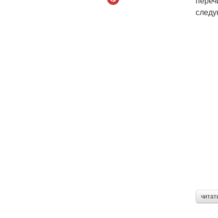
переч
следу
читат