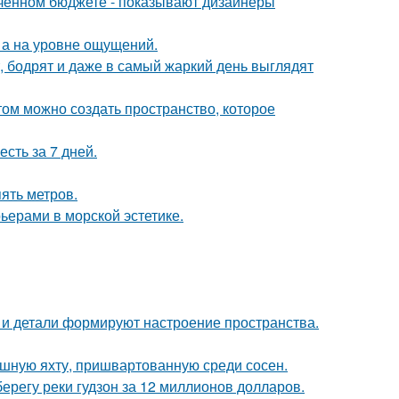
иченном бюджете - показывают дизайнеры
 а на уровне ощущений.
, бодрят и даже в самый жаркий день выглядят
том можно создать пространство, которое
сть за 7 дней.
ять метров.
ьерами в морской эстетике.
ет и детали формируют настроение пространства.
ошную яхту, пришвартованную среди сосен.
берегу реки гудзон за 12 миллионов долларов.