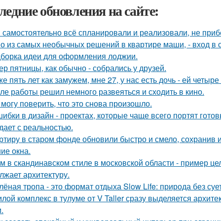
ледние обновления на сайте:
 самостоятельно всё спланировали и реализовали, не приб
о из самых необычных решений в квартире маши, - вход в с
борка идеи для оформления лоджии.
ер пятницы, как обычно - собрались у друзей.
же пять лет как замужем, мне 27, у нас есть дочь - ей четыре 
ле работы решил немного развеяться и сходить в кино.
 могу поверить, что это снова произошло.
шибки в дизайн - проектах, которые чаще всего портят готов
дает с реальностью.
ртиру в старом фонде обновили быстро и смело, сохранив и
ие окна.
м в скандинавском стиле в московской области - пример це
лжает архитектуру.
лёная тропа - это формат отдыха Slow Life: природа без су
лой комплекс в тулуме от V Taller сразу выделяется архит
.