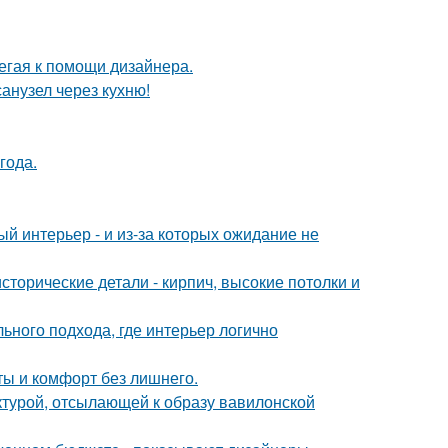
егая к помощи дизайнера.
анузел через кухню!
года.
ый интерьер - и из-за которых ожидание не
сторические детали - кирпич, высокие потолки и
льного подхода, где интерьер логично
еты и комфорт без лишнего.
ектурой, отсылающей к образу вавилонской