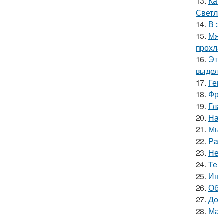
13.
Ка
Светл
14.
В 
15.
Мя
прохл
16.
Эт
выдел
17.
Ге
18.
Фр
19.
Гл
20.
На
21.
Мы
22.
Pa
23.
Не
24.
Те
25.
Ин
26.
Об
27.
До
28.
Ма