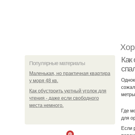
Хор
Как 
Популярные материалы
спа
Маленькая, но практичная квартира
Однок
у моря 48 кв.
сожал
Как обустроить уютный уголок для
метры
чтения - даже если свободного
места немного.
Где м
для о
Если 