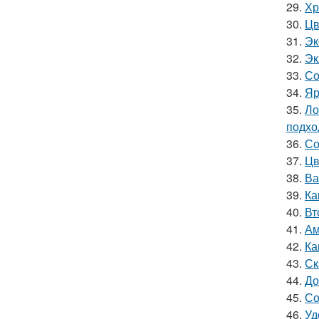
29.
Хр
30.
Цв
31.
Эк
32.
Эк
33.
Со
34.
Яр
35.
Ло
подхо
36.
Со
37.
Цв
38.
Ва
39.
Ка
40.
Вт
41.
Ам
42.
Ка
43.
Ск
44.
До
45.
Со
46.
Уд