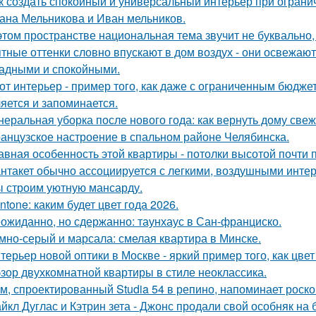
к создать спокойный и универсальный интерьер при огран
ана Мельникова и Иван мельников.
этом пространстве национальная тема звучит не буквально,
тные оттенки словно впускают в дом воздух - они освежают
адными и спокойными.
от интерьер - пример того, как даже с ограниченным бюдже
яется и запоминается.
неральная уборка после нового года: как вернуть дому свеже
анцузское настроение в спальном районе Челябинска.
авная особенность этой квартиры - потолки высотой почти п
нтакет обычно ассоциируется с легкими, воздушными интер
 строим уютную мансарду.
ntone: каким будет цвет года 2026.
ожиданно, но сдержанно: таунхаус в Сан-франциско.
мно-серый и марсала: смелая квартира в Минске.
терьер новой оптики в Москве - яркий пример того, как цв
зор двухкомнатной квартиры в стиле неоклассика.
м, спроектированный Studia 54 в репино, напоминает роск
йкл Дуглас и Кэтрин зета - Джонс продали свой особняк на 