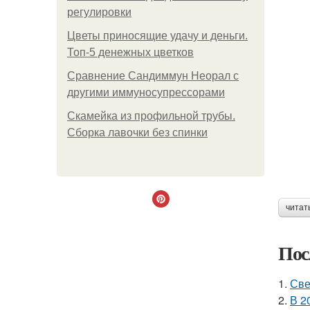
регулировки
Цветы приносящие удачу и деньги.
Топ-5 денежных цветков
Сравнение Сандиммун Неорал с
другими иммуносупрессорами
Скамейка из профильной трубы.
Сборка лавочки без спинки
читат
Пос
1.
Све
2.
В 2