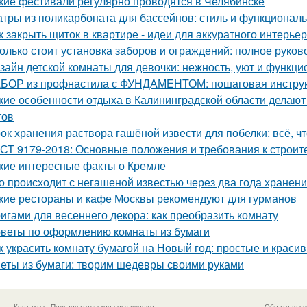
кие фестивали регулярно проводятся в Челябинске
тры из поликарбоната для бассейнов: стиль и функциональ
к закрыть щиток в квартире - идеи для аккуратного интерьер
олько стоит установка заборов и ограждений: полное руков
зайн детской комнаты для девочки: нежность, уют и функци
БОР из профнастила с ФУНДАМЕНТОМ: пошаговая инструк
кие особенности отдыха в Калининградской области делаю
тов
ок хранения раствора гашёной извести для побелки: всё, чт
СТ 9179-2018: Основные положения и требования к строит
кие интересные факты о Кремле
о происходит с негашеной известью через два года хранен
кие рестораны и кафе Москвы рекомендуют для гурманов
игами для весеннего декора: как преобразить комнату
веты по оформлению комнаты из бумаги
к украсить комнату бумагой на Новый год: простые и краси
еты из бумаги: творим шедевры своими руками
Контакты
Пользовательское соглашение
Обратная св