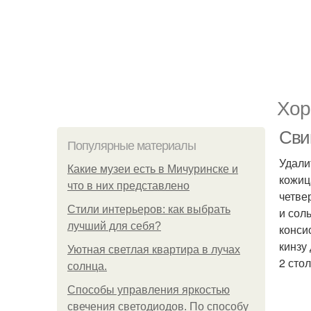
Хор
Сви
Популярные материалы
Удали
Какие музеи есть в Мичуринске и
кожиц
что в них представлено
четве
Стили интерьеров: как выбрать
и сол
лучший для себя?
конси
кинзу
Уютная светлая квартира в лучах
2 сто
солнца.
Способы управления яркостью
свечения светодиодов. По способу