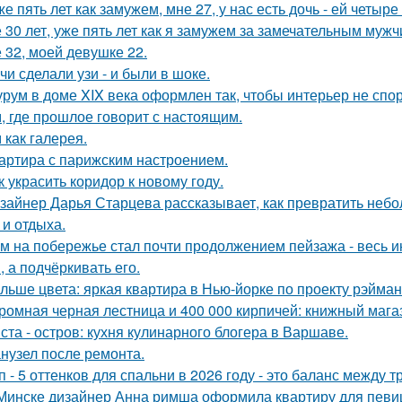
же пять лет как замужем, мне 27, у нас есть дочь - ей четыре 
 30 лет, уже пять лет как я замужем за замечательным мужч
 32, моей девушке 22.
чи сделали узи - и были в шоке.
рум в доме XIX века оформлен так, чтобы интерьер не спор
, где прошлое говорит с настоящим.
 как галерея.
артира с парижским настроением.
к украсить коридор к новому году.
зайнер Дарья Старцева рассказывает, как превратить неб
 и отдыха.
м на побережье стал почти продолжением пейзажа - весь ин
, а подчёркивать его.
льше цвета: яркая квартира в Нью-йорке по проекту рэйман
ромная черная лестница и 400 000 кирпичей: книжный магаз
ста - остров: кухня кулинарного блогера в Варшаве.
нузел после ремонта.
п - 5 оттенков для спальни в 2026 году - это баланс между
Минске дизайнер Анна римша оформила квартиру для певиц