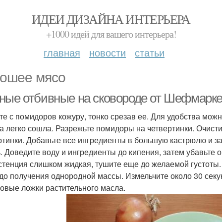
ИДЕИ ДИЗАЙНА ИНТЕРЬЕРА
+1000 идей для вашего интерьера!
главная
новости
статьи
ошее мясо
ные отбивные на сковороде от Шефмаркет
те с помидоров кожуру, тонко срезав ее. Для удобства можн
а легко сошла. Разрежьте помидоры на четвертинки. Очисти
ртинки. Добавьте все ингредиенты в большую кастрюлю и за
ь. Доведите воду и ингредиенты до кипения, затем убавьте о
стенция слишком жидкая, тушите еще до желаемой густоты
 до получения однородной массы. Измельчите около 30 секун
ловые ложки растительного масла.