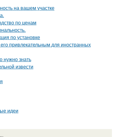
ность на вашем участке
а.
одство по ценам
ональность.
ция по установке
т его привлекательным для иностранных
о нужно знать
ельной извести
ия
вые идеи
язь