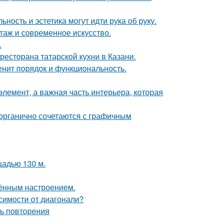
ность и эстетика могут идти рука об руку.
таж и современное искусство.
.
есторана татарской кухни в Казани.
енит порядок и функциональность.
элемент, а важная часть интерьера, которая
 органично сочетаются с графичным
щадью 130 м.
чённым настроением.
симости от диагонали?
ть повторения