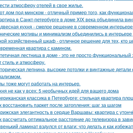
ести атмосферу отелей в свое жилье.
от дом под минском - отличный пример того, как функциональ
артира в Санкт-петербурге в доме XIX века объединила вин
двесная кухня - смелое решение в современном интерьере
нические мотивы и минимализм объединились в интерьере р
кой хозяйственный шкаф - отличное решение для тех, кто ц
временная квартира с камином.
тетичная лестница в доме - это не просто функциональный 
т стиль и атмосферу.
торическая лепнина, высокие потолки и винтажные детали
ализмом.
лы тоже могут работать на интерьер.
хня не как у всех: 5 необычных идей для вашего дома
ериканская классика в Петербурге: стильная квартира пло
к восстановить паркет после затопления: шаг за шагом
рижская элегантность в сердце Варшавы: квартира с утон
к рассчитать оптимальное расстояние до телевизора в зави
венький ламинат вздулся от влаги: что делать и как избежа