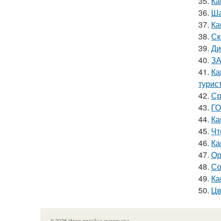
35.
Ка
36.
Ша
37.
Ка
38.
Ск
39.
Ди
40.
ЗА
41.
Ка
турис
42.
Ср
43.
ГО
44.
Ка
45.
Чт
46.
Ка
47.
Ор
48.
Со
49.
Ка
50.
Цв
© 2026 Идеи дизайна интерьера