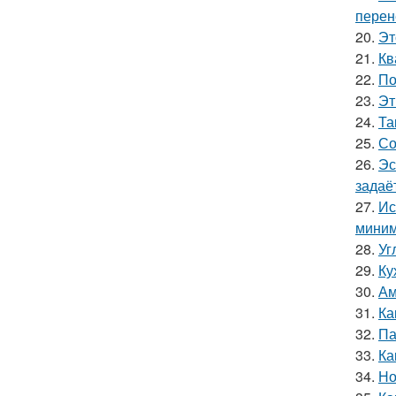
перен
20.
Эт
21.
Кв
22.
По
23.
Эт
24.
Та
25.
Со
26.
Эс
задаё
27.
Ис
миним
28.
Уг
29.
Ку
30.
Ам
31.
Ка
32.
Па
33.
Ка
34.
Но