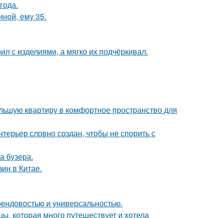
года.
иной, ему 35.
ил с изделиями, а мягко их подчёркивал.
ольшую квартиру в комфортное пространство для
терьер словно создан, чтобы не спорить с
а бузера.
ин в Китае.
 трендовостью и универсальностью.
ы, которая много путешествует и хотела