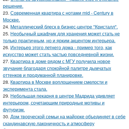
решение.
23.
Современная квартира с нотами mid - Century в
Москве.
24.
Металлический блеск в бизнес-центре "Кристалл".
25.
Необычный шкафчик для хранения может стать не
только практичным, но и ярким акцентом интерьера.
26.
Интерьер этого летнего дома - пример того, как
искусство может стать частью повседневной жизни.
27.
Квартира в доме рядом с МГУ получила новое
звучание благодаря спокойной палитре дымчатых
оттенков и продуманной планировке.
28.
Квартира в Москве воплощением смелости и
эксперимента стала.
29.
Небольшая пекарня в центре Мадрида удивляет
интерьером, сочетающим природные мотивы и
футуризм.
30.
Дом творческой семьи на майорке объединяет в себе
скандинавскую лаконичность и атмосферу