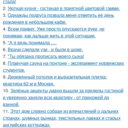
стала!
2.
Уютная кухня - гостиная в приятной цветовой гамме.
3.
Однажды подруга позвала меня отметить её день
рождения в небольшом кафе.
4.
Всем привет. Уже просто опускаются руки, не
понимаю, как дальше жить в этой ситуации.
5.
"А я ведь понимала ….
6.
Врачи сделали узи - и были в шоке.
7.
"Ты обязана прописать моего сына!
8.
Плавучая сауна на понтоне - эксперимент норвежских
студентов.
9.
Деревянный потолок и выразительная плитка:
квартира 62 м в Москве.
10.
Зелёные акценты давно вышли за пределы гостиной
и уверенно заняли всю квартиру - от прихожей до
ванной.
11.
Этот дом словно собран из впечатлений о дальних
странах, шумных рынках, текстильных лавках и старых
английских коттеджах.