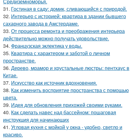
Средиземноморья.
31.
Гостиная в саду: домик, сливающийся с природой.
32.
Интерьер с историей: квартира в здании бывшего
сахарного завода в Амстердаме.
33.
От процесса ремонта и преображения интерьера
действительно можно получать удовольствие.
34.
Французская эклектика у воды.
35.
Квартира с характером и заботой о личном
пространстве.
36.
Дерево, мрамор и хрустальные люстры: пентхаус в
Китае.
37.
Искусство как источник вдохновения.
38.
Как изменить восприятие пространства с помощью
цвета.
39.
Идея для обновления прихожей своими руками.
40.
Как сделать навес над бассейном: пошаговая
инструкция для начинающих
41.
Угловая кухня с мойкой у окна - удобно, светло и
красиво.