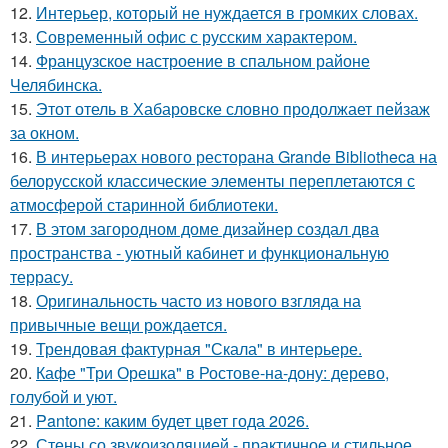
12.
Интерьер, который не нуждается в громких словах.
13.
Современный офис с русским характером.
14.
Французское настроение в спальном районе
Челябинска.
15.
Этот отель в Хабаровске словно продолжает пейзаж
за окном.
16.
В интерьерах нового ресторана Grande Bibliotheca на
белорусской классические элементы переплетаются с
атмосферой старинной библиотеки.
17.
В этом загородном доме дизайнер создал два
пространства - уютный кабинет и функциональную
террасу.
18.
Оригинальность часто из нового взгляда на
привычные вещи рождается.
19.
Трендовая фактурная "Скала" в интерьере.
20.
Кафе "Три Орешка" в Ростове-на-дону: дерево,
голубой и уют.
21.
Pantone: каким будет цвет года 2026.
22.
Стены со звукоизоляцией - практичное и стильное