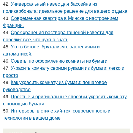
42.
Универсальный навес для бассейна из
поликарбоната: идеальное решение для вашего отдыха
43.
Современная квартира в Минске с настроением
Франции.
44.
Срок хранения раствора гашёной извести для
побелки: всё, что нужно знать
45.
Уют в бетоне: брутализм с растениями и
автоматикой.
46.
Советы по оформлению комнаты из бумаги
47.
Украсить комнату своими руками из бумаги: легко и
просто
48.
Как украсить комнату из бумаги: пошаговое
руководство
49.
Простые и оригинальные способы украсить комнату
с помощью бумаги
50.
Интерьеры в стиле хай-тек: современность и
технологии в вашем доме