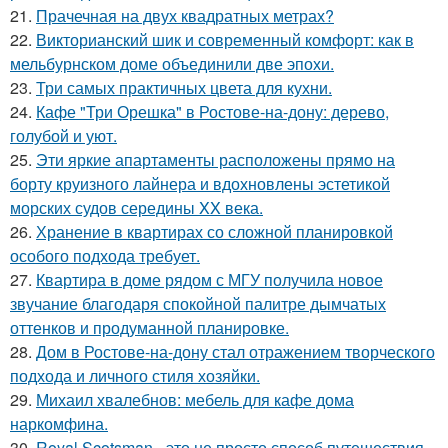
21.
Прачечная на двух квадратных метрах?
22.
Викторианский шик и современный комфорт: как в
мельбурнском доме объединили две эпохи.
23.
Три самых практичных цвета для кухни.
24.
Кафе "Три Орешка" в Ростове-на-дону: дерево,
голубой и уют.
25.
Эти яркие апартаменты расположены прямо на
борту круизного лайнера и вдохновлены эстетикой
морских судов середины XX века.
26.
Хранение в квартирах со сложной планировкой
особого подхода требует.
27.
Квартира в доме рядом с МГУ получила новое
звучание благодаря спокойной палитре дымчатых
оттенков и продуманной планировке.
28.
Дом в Ростове-на-дону стал отражением творческого
подхода и личного стиля хозяйки.
29.
Михаил хвалебнов: мебель для кафе дома
наркомфина.
30.
Royal Scotsman - это не просто способ путешествия,