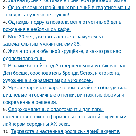
3.
Одно из самых необычных решений в квартире маши,
- вход в санузел через кухню!
4.
Однажды подруга позвала меня отметить её день
рождения в небольшом кафе.
5.
Мне 30 лет, уже пять лет как я замужем за
замечательным мужчиной, ему 35.
6.
Жил я тогда в обычной хрущёвке, и как-то раз нас
одолели тараканы.
7.
В замке бергейк под Антверпеном живут Аксель ван
Ден босше, сооснователь бренда Serax, и его жена,
художница и керамист мари михилссен.
8.
Яркая квартира с характером: дизайнер объединила
вишнёвые и горчичные оттенки, винтажные формы и
современные решения.
9.
Сверхкомпактные апартаменты для пары
путешественников оформлены с отсылкой к круизным
лайнерам середины XX века.
10.
Терракота и настенная роспись - яркий акцент в