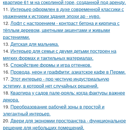
квартире 61 м на соколиной горе, созданной под аренду.
11.
Интерьер оформлен в духе современной классики с
уважением к истории здания эпохи ар - нуво.
12.
Лофт с настроением - контраст бетона и кирпича с
тёплым деревом, цветными акцентами и живыми
растениями.
13.
Детская для мальчика.
14.
Интерьер для семьи с двумя детьми построен на
мягких формах и тактильных материалах.
15.
Спокойствие формы и игра оттенков.
16.
Провода, неон и граффити: азиатское кафе в Перми.
17.
Этот интерьер - про честную индустриальную
эстетику, в которой нет случайных решений.
18.
Квартира у садов пале-рояль: когда фактуры важнее
декора.
19.
Преобразование рабочей зоны в простой и
элегантный интерьер.
20.
Двери для экономии пространства - функциональное
решение для небольших помещений.