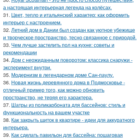
а настоящая интерьерная легенда на колёсах.
31.
Цвет, тепло и итальянский характер: как оформить
интерьер с настроением.
32.
Летний дом в Дании был создан как уютное убежище
и творческое пространство, тесно связанное с природой.
33.
Чем лучше застелить пол на кухне: советы и
рекомендации
34.
Дом с неожиданным поворотом: классика снаружи -
эксперимент внутри.
35.
Модернизм в легендарном доме Сан-паулу.
36.
Новая жизнь деревянного дома в Подмосковье -
отличный пример того, как можно обновить
пространство, не теряя его характера.
37.
Шатры из поликарбоната для бассейнов: стиль и
функциональность на вашем участке
38.
Как закрыть щиток в квартире - идеи для аккуратного
интерьера.
39.
Как сделать павильон для бассейна: пошаговая