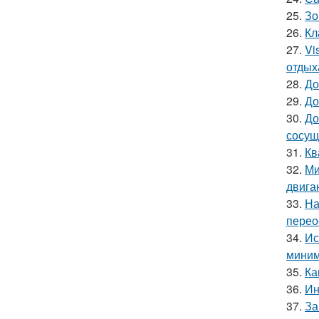
25.
Зо
26.
Кл
27.
Vi
отдых
28.
До
29.
До
30.
До
сосущ
31.
Кв
32.
Ми
двига
33.
На
перео
34.
Ис
миним
35.
Ка
36.
Ин
37.
За