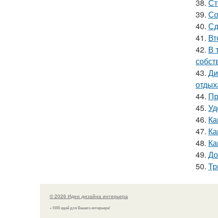
38.
Ст
39.
Со
40.
Сд
41.
Вт
42.
В 
собст
43.
Ди
отдых
44.
Пр
45.
Уд
46.
Ка
47.
Ка
48.
Ка
49.
До
50.
Тр
© 2026 Идеи дизайна интерьера
+1000 идей для Вашего интерьера!