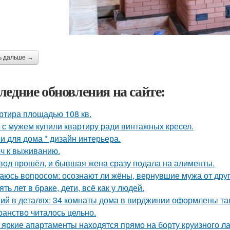
ь дальше →
ледние обновления на сайте:
ртира площадью 108 кв.
 с мужем купили квартиру ради винтажных кресел.
и для дома * дизайн интерьера.
ч к выживанию.
вод прошёл, и бывшая жена сразу подала на алименты.
аюсь вопросом: осознают ли жёны, вернувшие мужа от друго
ять лет в браке, дети, всё как у людей.
ий в деталях: 34 комнаты дома в вирджинии оформлены так,
ранство читалось цельно.
 яркие апартаменты находятся прямо на борту круизного ла