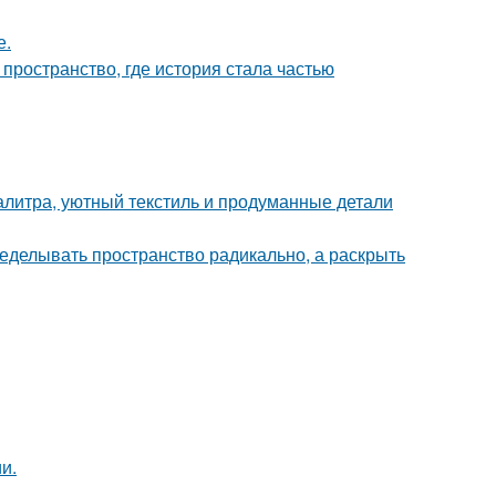
е.
 пространство, где история стала частью
алитра, уютный текстиль и продуманные детали
еделывать пространство радикально, а раскрыть
и.