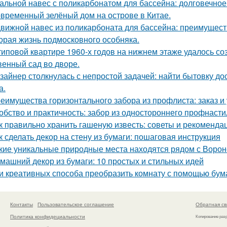
альной навес с поликарбонатом для бассейна: долговечное
временный зелёный дом на острове в Китае.
вижной навес из поликарбоната для бассейна: преимущест
орая жизнь подмосковного особняка.
типовой квартире 1960-х годов на нижнем этаже удалось со
венный сад во дворе.
зайнер столкнулась с непростой задачей: найти бытовку до
а.
еимущества горизонтального забора из профлиста: заказ и
обство и практичность: забор из одностороннего профнасти
к правильно хранить гашеную известь: советы и рекоменда
к сделать декор на стену из бумаги: пошаговая инструкция
кие уникальные природные места находятся рядом с Воро
машний декор из бумаги: 10 простых и стильных идей
и креативных способа преобразить комнату с помощью бум
Контакты
Пользовательское соглашение
Обратная св
Политика конфидециальности
Копирование раз