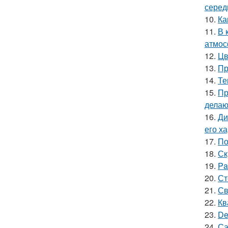
серед
10.
Ка
11.
В 
атмос
12.
Цв
13.
Пр
14.
Те
15.
Пр
делаю
16.
Ди
его х
17.
По
18.
Ск
19.
Pa
20.
Ст
21.
Св
22.
Кв
23.
De
24.
Са