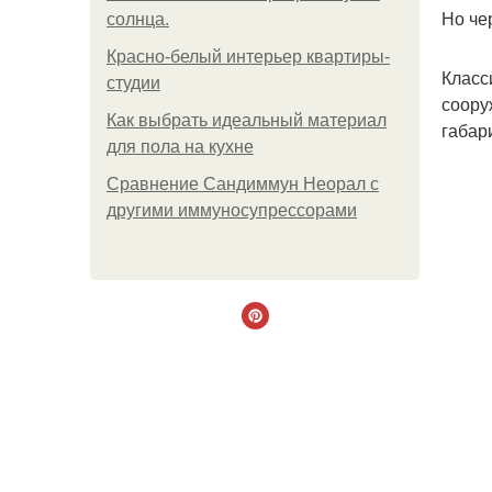
Но че
солнца.
Красно-белый интерьер квартиры-
Класс
студии
соору
Как выбрать идеальный материал
габар
для пола на кухне
Сравнение Сандиммун Неорал с
другими иммуносупрессорами