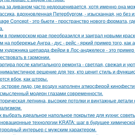
на за диваном часто недооценивается, хотя именно она мож
ассика, вдохновленная Петербургом, - изысканная, но без 
sage Concept - это бьюти - пространство нового формата, г
а.
м в приморском крае преобразился и заиграл новыми крас
м на побережье Ангра - дус - рейс - яркий пример того, ка
м художника шепарда фейри в Лос-анджелесе - это пример т
ествовать в гармонии.
артира после капитального ремонта - светлая, свежая и уют
нималистичное решение для тех, кто ценит стиль и функци
ются вбок, как шторы.
 острове лидо, где воздух наполнен атмосферой кинофести
смысленный модерн глазами современности.
торическая лепнина, высокие потолки и винтажные детали
ализмом.
к выбрать идеальное напольное покрытие для кухни: совет
новационные технологии KRATA: шаг в будущее химическ
городный интерьер с мужским характером.