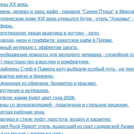
ины XX века.
мень, дерево и заяц: кафе - пекарня "Синяя Птица" в Минск
купеческом доме XIX века открылся бутик - отель "Хоромы" -
феры.
етотерапия: яркая квартира в ноттинг - хилл.
овода, неон и граффити: азиатское кафе в Перми.
мный интерьер с эффектом заката.
еображение комнаты для молодого человека - спокойная п
т пространство взрослее и комфортнее.
зайнеры Стеф и Памела катч выбрали особый путь - не пер
арактер мягко и бережно.
доконник из обрезков: бюджетно и красиво.
ругление в интерьере.
ntone: каким будет цвет года 2026.
ены со звукоизоляцией - практичное и стильное решение.
етлая рабочая зона.
артира в стиле лофт: простота, воздух и характер.
sert Rock Resort: отель, выросший из скал саудовской Арави
д на крыше с видом на горы.