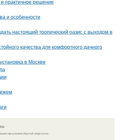
 и практичное решение
ва и особенности
здать настоящий тропический оазис с выходом в
стойного качества для комфортного дачного
 установка в Москве
ла
ции
нежем
аги
язь
решено при указании обратной гиперссылки.