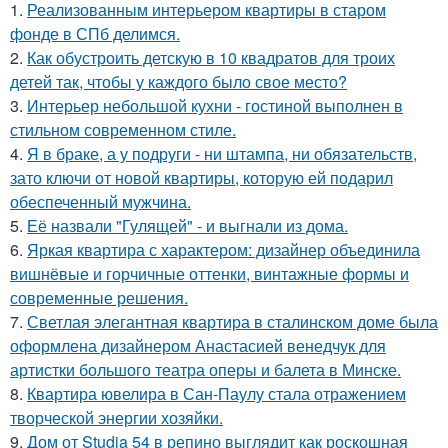
1.
Реализованным интерьером квартиры в старом
фонде в СПб делимся.
2.
Как обустроить детскую в 10 квадратов для троих
детей так, чтобы у каждого было свое место?
3.
Интерьер небольшой кухни - гостиной выполнен в
стильном современном стиле.
4.
Я в браке, а у подруги - ни штампа, ни обязательств,
зато ключи от новой квартиры, которую ей подарил
обеспеченный мужчина.
5.
Её назвали "Гулящей" - и выгнали из дома.
6.
Яркая квартира с характером: дизайнер объединила
вишнёвые и горчичные оттенки, винтажные формы и
современные решения.
7.
Светлая элегантная квартира в сталинском доме была
оформлена дизайнером Анастасией венедчук для
артистки большого театра оперы и балета в Минске.
8.
Квартира ювелира в Сан-Паулу стала отражением
творческой энергии хозяйки.
9.
Дом от Studia 54 в репино выглядит как роскошная