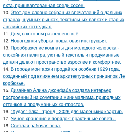
яхта, пришвартованная среди сосен.
10.
Этот дом словно собран из впечатлений о дальних
странах, шумных рынках, текстильных лавках и старых
английских коттеджах.
11.
Дом, в котором разрешено всё.
12.
Новогодняя уборка: пошаговая инструкция.
13.
Преображение комнаты для молодого человека -
спокойная палитра, уютный текстиль и продуманные
детали делают пространство взрослее и комфортнее.
14.
В городе монтаржи продаётся особняк 1929 года,
созданный под влиянием архитектурных принципов Ле
корбюзье.
15.
Дизайнер Алина джонфаба создала интерьер,
построенный на сочетании минимализма, природных
оттенков и продуманных контрастов.
16.
"Худая" ёлка - тренд - 2026 для маленьких квартир.
17.
Умное хранение и порядок: практичные советы.
18.
Светлая рабочая зона.