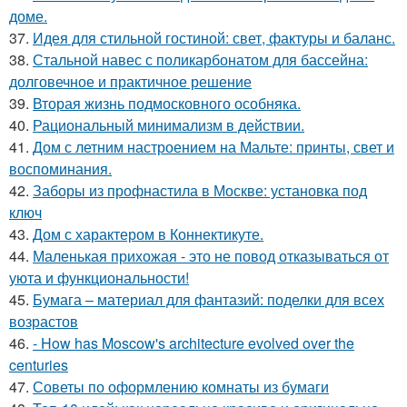
доме.
37.
Идея для стильной гостиной: свет, фактуры и баланс.
38.
Стальной навес с поликарбонатом для бассейна:
долговечное и практичное решение
39.
Вторая жизнь подмосковного особняка.
40.
Рациональный минимализм в действии.
41.
Дом с летним настроением на Мальте: принты, свет и
воспоминания.
42.
Заборы из профнастила в Москве: установка под
ключ
43.
Дом с характером в Коннектикуте.
44.
Маленькая прихожая - это не повод отказываться от
уюта и функциональности!
45.
Бумага – материал для фантазий: поделки для всех
возрастов
46.
- How has Moscow's architecture evolved over the
centuries
47.
Советы по оформлению комнаты из бумаги