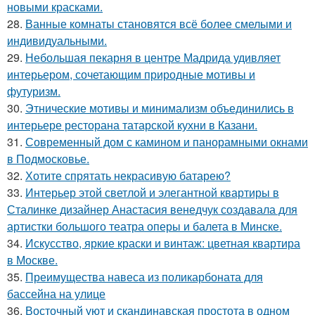
новыми красками.
28.
Ванные комнаты становятся всё более смелыми и
индивидуальными.
29.
Небольшая пекарня в центре Мадрида удивляет
интерьером, сочетающим природные мотивы и
футуризм.
30.
Этнические мотивы и минимализм объединились в
интерьере ресторана татарской кухни в Казани.
31.
Современный дом с камином и панорамными окнами
в Подмосковье.
32.
Хотите спрятать некрасивую батарею?
33.
Интерьер этой светлой и элегантной квартиры в
Сталинке дизайнер Анастасия венедчук создавала для
артистки большого театра оперы и балета в Минске.
34.
Искусство, яркие краски и винтаж: цветная квартира
в Москве.
35.
Преимущества навеса из поликарбоната для
бассейна на улице
36.
Восточный уют и скандинавская простота в одном