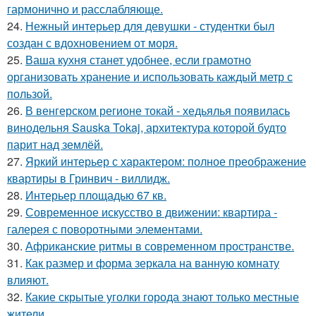
гармонично и расслабляюще.
24.
Нежный интерьер для девушки - студентки был
создан с вдохновением от моря.
25.
Ваша кухня станет удобнее, если грамотно
организовать хранение и использовать каждый метр с
пользой.
26.
В венгерском регионе токай - хедьялья появилась
винодельня Sauska Tokaj, архитектура которой будто
парит над землёй.
27.
Яркий интерьер с характером: полное преображение
квартиры в Гринвич - виллидж.
28.
Интерьер площадью 67 кв.
29.
Современное искусство в движении: квартира -
галерея с поворотными элементами.
30.
Африканские ритмы в современном пространстве.
31.
Как размер и форма зеркала на ванную комнату
влияют.
32.
Какие скрытые уголки города знают только местные
жители