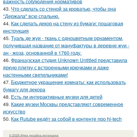
важность соблюдения нормативов
43.
Что сделать со стеной за кроватью, чтобы она
"Держала" всю спальню.
44.
Как сделать декор на стену из бумаги: пошаговая
инструкция
45.
Туаль де жуи - ткань с одноцветным орнаментом,
получившая название от мануфактуры в деревне жуи -
ан - жоза, основанной в 1760 году.
46.
Французская студия Unknown Untitled представила
яркую плитку с встроенными крючками и даже
настенными светильниками!
47.
Бюджетное украшение комнаты: как использовать
бумагу для декора
48.
Есть ли интерактивные музеи для детей
49.
Какие музеи Москвы представляют современное
искусство
50.
Как Rutube ведёт за собой в контенте про hi-tech
© 2026 Идеи дизайна интерьера