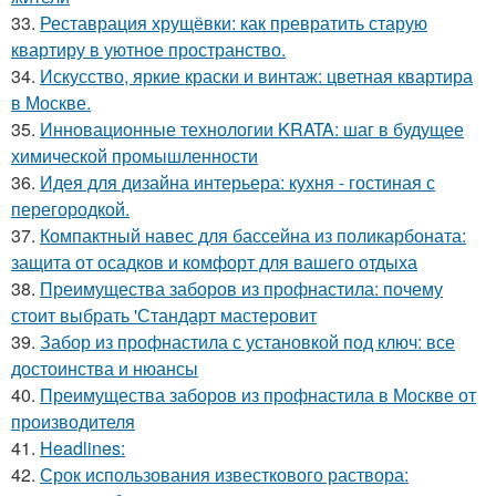
33.
Реставрация хрущёвки: как превратить старую
квартиру в уютное пространство.
34.
Искусство, яркие краски и винтаж: цветная квартира
в Москве.
35.
Инновационные технологии KRATA: шаг в будущее
химической промышленности
36.
Идея для дизайна интерьера: кухня - гостиная с
перегородкой.
37.
Компактный навес для бассейна из поликарбоната:
защита от осадков и комфорт для вашего отдыха
38.
Преимущества заборов из профнастила: почему
стоит выбрать 'Стандарт мастеровит
39.
Забор из профнастила с установкой под ключ: все
достоинства и нюансы
40.
Преимущества заборов из профнастила в Москве от
производителя
41.
Headlines:
42.
Срок использования известкового раствора: