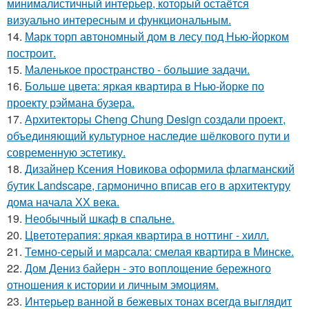
минималистичный интерьер, который остаётся
визуально интересным и функциональным.
14.
Марк торп автономный дом в лесу под Нью-йорком
построит.
15.
Маленькое пространство - большие задачи.
16.
Больше цвета: яркая квартира в Нью-йорке по
проекту рэймана бузера.
17.
Архитекторы Cheng Chung Design создали проект,
объединяющий культурное наследие шёлкового пути и
современную эстетику.
18.
Дизайнер Ксения Новикова оформила флагманский
бутик Landscape, гармонично вписав его в архитектуру
дома начала ХХ века.
19.
Необычный шкаф в спальне.
20.
Цветотерапия: яркая квартира в ноттинг - хилл.
21.
Темно-серый и марсала: смелая квартира в Минске.
22.
Дом Дениз байерн - это воплощение бережного
отношения к истории и личным эмоциям.
23.
Интерьер ванной в бежевых тонах всегда выглядит