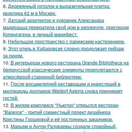
6.
Деревянный потолок и выразительная плитка:
квартира 62 м в Москве.
7.
Датский архитектор и художник Александра
мадирацца превратила свой дом в хеллерупе, пригороде
Копенгагена, в личный манифест.
8.
Небольшое пространство с парижским настроением.
9.
Этот отель в Хабаровске словно продолжает пейзаж
за окном.
10.
В интерьерах нового ресторана Grande Bibliotheca на
белорусской классические элементы переплетаются с
атмосферой старинной библиотеки.
11.
После восьмилетней реставрации и инвестиций в
миллиарды долларов Waldorf Astoria снова принимает
гостей.
12.
В жилом комплексе "Ньютон" открылся ресторан
"Balance" - третий совместный проект дизайнера
Кристины Горшковой и её постоянных заказчиков.
13.
Марьям и Антон Разуваевы создали спокойный,