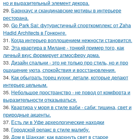
но и выразительный элемент декора.
29.
Барнхаус и скандинавские мотивы в интерьере
ресторана.
30.
Go Park Sai: футуристичный спорткомплекс от Zaha
Hadid Architects в Гонконге.
31.
Когда интерьер воплощением нежности становится.
32.
Эта квартира в Милане - тонкий пример того, как
личный вкус формирует атмосферу дома.
33.
Дизайн спальни - это не только про стиль, но и про
ощущение уюта, спокойствия и восстановления.
34.
Как обыграть торец кухни: детали, которые делают
интерьер цельным.
35.
Небольшое пространство - не повод от комфорта и
выразительности отказываться.
36.
Квартира у моря в стиле ваби - саби: тишина, свет и
природные акценты.
37.
Есть ли в Уфе археологические находки
38.
Городской релакс в стиле малибу.
39.
Дом в Шанхае: как вдохнуть свет в старое