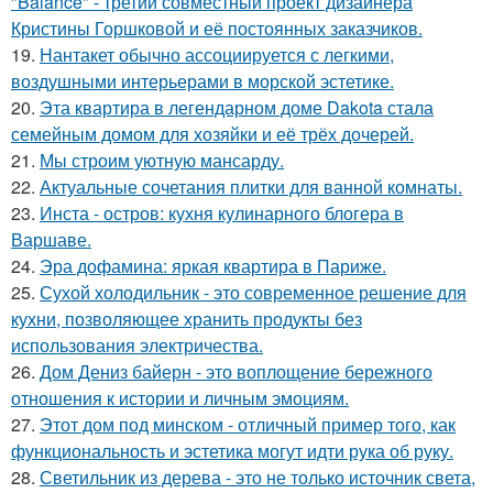
"Balance" - третий совместный проект дизайнера
Кристины Горшковой и её постоянных заказчиков.
19.
Нантакет обычно ассоциируется с легкими,
воздушными интерьерами в морской эстетике.
20.
Эта квартира в легендарном доме Dakota стала
семейным домом для хозяйки и её трёх дочерей.
21.
Мы строим уютную мансарду.
22.
Актуальные сочетания плитки для ванной комнаты.
23.
Инста - остров: кухня кулинарного блогера в
Варшаве.
24.
Эра дофамина: яркая квартира в Париже.
25.
Сухой холодильник - это современное решение для
кухни, позволяющее хранить продукты без
использования электричества.
26.
Дом Дениз байерн - это воплощение бережного
отношения к истории и личным эмоциям.
27.
Этот дом под минском - отличный пример того, как
функциональность и эстетика могут идти рука об руку.
28.
Светильник из дерева - это не только источник света,