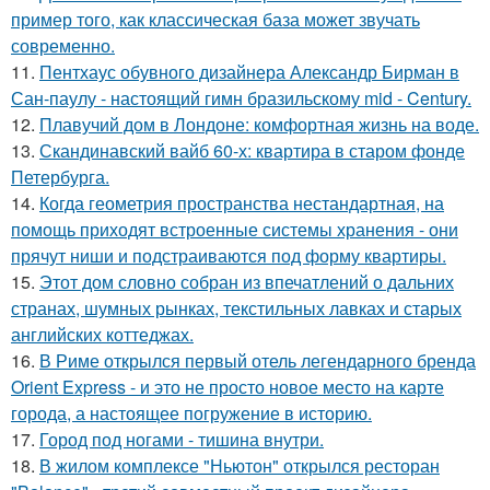
пример того, как классическая база может звучать
современно.
11.
Пентхаус обувного дизайнера Александр Бирман в
Сан-паулу - настоящий гимн бразильскому mid - Century.
12.
Плавучий дом в Лондоне: комфортная жизнь на воде.
13.
Скандинавский вайб 60-х: квартира в старом фонде
Петербурга.
14.
Когда геометрия пространства нестандартная, на
помощь приходят встроенные системы хранения - они
прячут ниши и подстраиваются под форму квартиры.
15.
Этот дом словно собран из впечатлений о дальних
странах, шумных рынках, текстильных лавках и старых
английских коттеджах.
16.
В Риме открылся первый отель легендарного бренда
Orient Express - и это не просто новое место на карте
города, а настоящее погружение в историю.
17.
Город под ногами - тишина внутри.
18.
В жилом комплексе "Ньютон" открылся ресторан