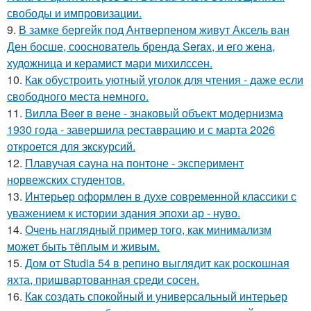
свободы и импровизации.
9.
В замке бергейк под Антверпеном живут Аксель ван
Ден босше, сооснователь бренда Serax, и его жена,
художница и керамист мари михилссен.
10.
Как обустроить уютный уголок для чтения - даже если
свободного места немного.
11.
Вилла Beer в вене - знаковый объект модернизма
1930 года - завершила реставрацию и с марта 2026
откроется для экскурсий.
12.
Плавучая сауна на понтоне - эксперимент
норвежских студентов.
13.
Интерьер оформлен в духе современной классики с
уважением к истории здания эпохи ар - нуво.
14.
Очень наглядный пример того, как минимализм
может быть тёплым и живым.
15.
Дом от Studia 54 в репино выглядит как роскошная
яхта, пришвартованная среди сосен.
16.
Как создать спокойный и универсальный интерьер