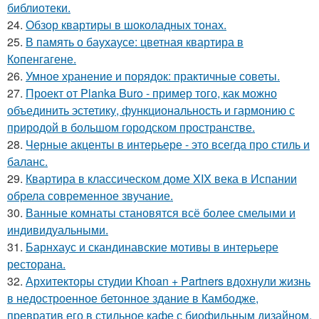
библиотеки.
24.
Обзор квартиры в шоколадных тонах.
25.
В память о баухаусе: цветная квартира в
Копенгагене.
26.
Умное хранение и порядок: практичные советы.
27.
Проект от Planka Buro - пример того, как можно
объединить эстетику, функциональность и гармонию с
природой в большом городском пространстве.
28.
Черные акценты в интерьере - это всегда про стиль и
баланс.
29.
Квартира в классическом доме XIX века в Испании
обрела современное звучание.
30.
Ванные комнаты становятся всё более смелыми и
индивидуальными.
31.
Барнхаус и скандинавские мотивы в интерьере
ресторана.
32.
Архитекторы студии Khoan + Partners вдохнули жизнь
в недостроенное бетонное здание в Камбодже,
превратив его в стильное кафе с биофильным дизайном.