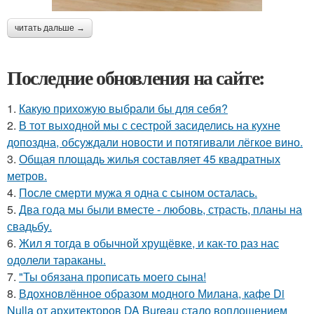
читать дальше →
Последние обновления на сайте:
1.
Какую прихожую выбрали бы для себя?
2.
В тот выходной мы с сестрой засиделись на кухне
допоздна, обсуждали новости и потягивали лёгкое вино.
3.
Общая площадь жилья составляет 45 квадратных
метров.
4.
После смерти мужа я одна с сыном осталась.
5.
Два года мы были вместе - любовь, страсть, планы на
свадьбу.
6.
Жил я тогда в обычной хрущёвке, и как-то раз нас
одолели тараканы.
7.
"Ты обязана прописать моего сына!
8.
Вдохновлённое образом модного Милана, кафе Di
Nulla от архитекторов DA Bureau стало воплощением