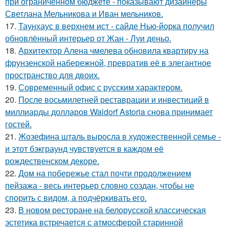
при ограниченном бюджете - показывают дизайнеры
Светлана Мельникова и Иван мельников.
17.
Таунхаус в верхнем ист - сайде Нью-йорка получил
обновлённый интерьер от Жан - Луи деньо.
18.
Архитектор Алена чмелева обновила квартиру на
фрунзенской набережной, превратив её в элегантное
пространство для двоих.
19.
Современный офис с русским характером.
20.
После восьмилетней реставрации и инвестиций в
миллиарды долларов Waldorf Astoria снова принимает
гостей.
21.
Жозефина шталь выросла в художественной семье -
и этот бэкграунд чувствуется в каждом её
рождественском декоре.
22.
Дом на побережье стал почти продолжением
пейзажа - весь интерьер словно создан, чтобы не
спорить с видом, а подчёркивать его.
23.
В новом ресторане на белорусской классическая
эстетика встречается с атмосферой старинной