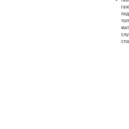
газ
под
тол
мат
слу
сто