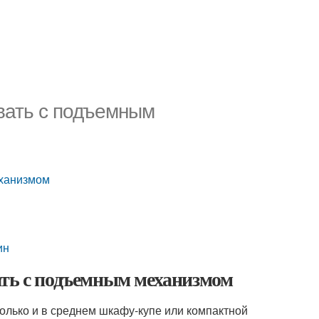
овать с подъемным
еханизмом
ин
ать с подъемным механизмом
олько и в среднем шкафу-купе или компактной