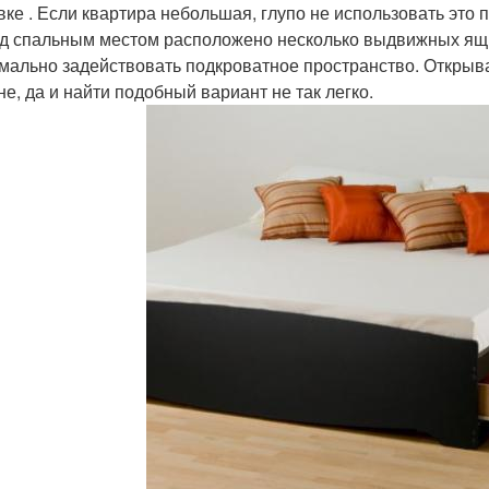
вке . Если квартира небольшая, глупо не использовать это 
од спальным местом расположено несколько выдвижных ящик
мально задействовать подкроватное пространство. Открыва
не, да и найти подобный вариант не так легко.