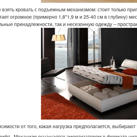
 взять кровать с подъемным механизмом: стоит только при
тает огромное (примерно 1,8*1,9 м и 25-40 см в глубину) м
льные принадлежности, так и несезонную одежду – простран
исимости от того, какая нагрузка предполагается, выбираю
лифт . Механизм оснащается амортизатором в формате цил