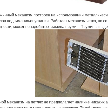
жинный механизм построен на использовании металлически
лов поднимания/опускания. Работает механизм четко, но с
дности, может понадобиться замена пружин. Пружины выде
ной механизм на петлях не предполагает наличие никаких 
сканию спального места лежат на человеке. Такой механизм