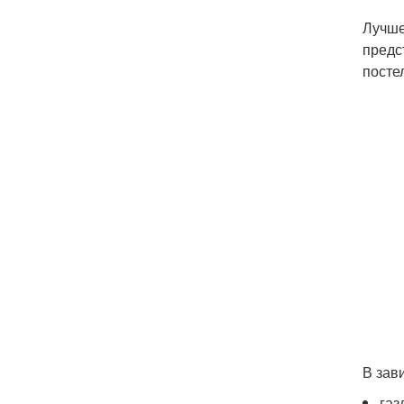
Лучше
предс
посте
В зав
газ