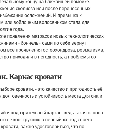
 печальному концу на ближайшей помойке.
ружения сколиоза или после перенесённых
о избежание осложнений. И привычка к
ом или войлочным волосяником стала для
олгие года.
осле появления матрасов новых технологических
ружинами «боннель» сами по себе вернут
том все проявления остеохондроза, ревматизма,
стро приходили в негодность, а проблемы со
ак. Каркас кровати
боре кровати, - это качество и пригодность её
 долговечность и устойчивость места для сна и
кий и подозрительный каркас, ведь такая основа
всю её конструкцию в первый же год своего
кровати, важно удостовериться, что по