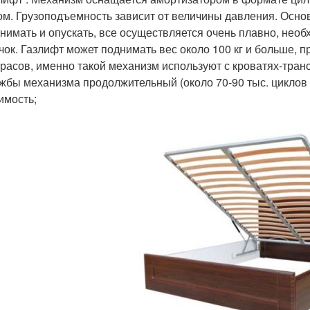
ом. Грузоподъемность зависит от величины давления. Осно
нимать и опускать, все осуществляется очень плавно, нео
чок. Газлифт может поднимать вес около 100 кг и больше, п
расов, именно такой механизм используют с кроватях-тран
жбы механизма продолжительный (около 70-90 тыс. циклов
имость;