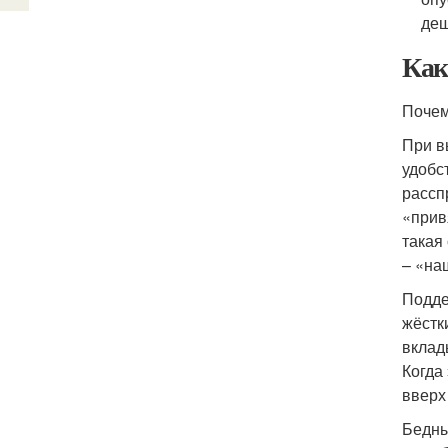
деш
Как
Почем
При в
удобс
рассп
«прив
такая
– «на
Подде
жёстк
вклад
Когда
вверх
Бедны