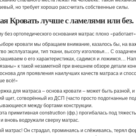
евый, но требует хорошо рассчитать собственные силы.
ая Кровать лучше с ламелями или без.
у без ортопедического основания матрас плохо «работает
ыборе кровати мы обращаем внимание, казалось бы, на важ
тво эксплуатации, тип ткани, высоту изголовья… С озадач
рашиваем о его характеристиках, садимся и ложимся… Напр
язаны» к такой незаметной при внешнем обзоре детали конс
 основа для проявления наилучших качеств матраса и спос
ше всё!»
ржка для матраса – основа кровати – может быть разной, и 
ий щит, сотворённый из ДСП (часто просто подогнанные под
ывающиеся между бортами конструкции.
 эта примитивная construction (фр.) прогибалась под тяжес
 и вновь водружали сверху матрас.
й матрас! Он страдал, проминаясь и слёживаясь, терял ф