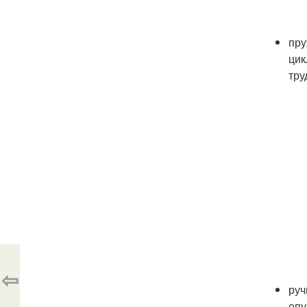
пру
цик
тру
⇦
руч
опу