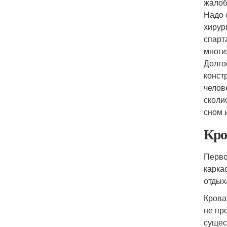
жалоб
Надо 
хирур
спарт
многи
Долго
конст
челов
сколи
сном 
Кро
Перво
карка
отдых
Крова
не пр
сущес