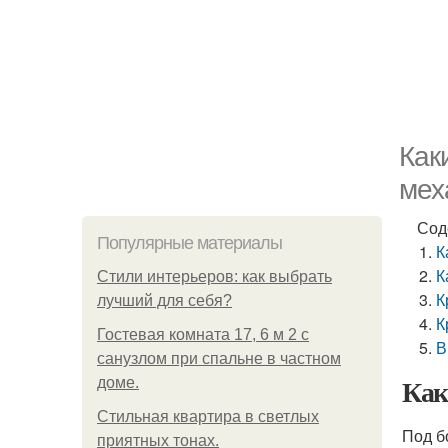
Как
мех
Сод
Популярные материалы
К
К
Стили интерьеров: как выбрать
К
лучший для себя?
К
Гостевая комната 17, 6 м 2 с
В
санузлом при спальне в частном
Как
доме.
Стильная квартира в светлых
Под б
приятных тонах.