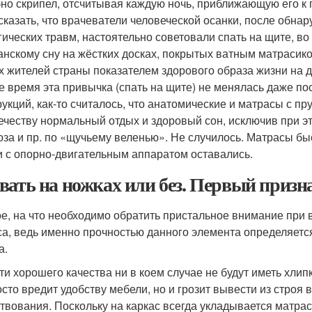
но скрипел, отсчитывая каждую ночь, приближающую его к
сказать, что врачеватели человеческой осанки, после обна
гических травм, настоятельно советовали спать на щите, в
анскому сну на жёстких досках, покрытых ватным матрасик
х жителей страны показателем здорового образа жизни на д
е время эта привычка (спать на щите) не менялась даже п
рукций, как-то считалось, что анатомические и матрасы с п
ечеству нормальный отдых и здоровый сон, исключив при э
оза и пр. по «щучьему веленью». Не случилось. Матрасы бы
и с опорно-двигательным аппаратом оставались.
вать на ножках или без. Первый призн
е, на что необходимо обратить пристальное внимание при вы
са, ведь именно прочностью данного элемента определяется
а.
ти хорошего качества ни в коем случае не будут иметь хлип
осто вредит удобству мебели, но и грозит вывести из строя 
твования. Поскольку на каркас всегда укладывается матрас 