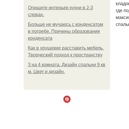
кладо
Опишите интерьер кухни в 2-3
где п
словах.
макси
спаль
Больше не мучаюсь с конденсатом
в погребе. Причины образования
конденсата
Как в хрущевке расставить мебель.
Творческий подход к пространству
3 на 4 комната. Дизайн спальни 9 кв
м. Цвет и дизайн.