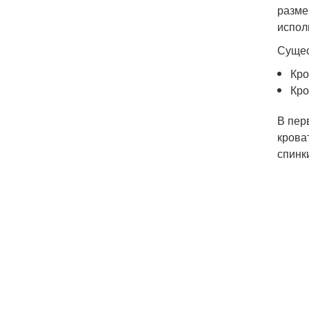
разме
испол
Сущес
Кро
Кро
В пер
крова
спинк