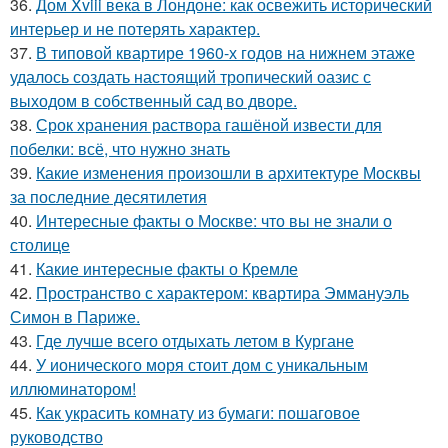
36.
Дом Xviii века в Лондоне: как освежить исторический
интерьер и не потерять характер.
37.
В типовой квартире 1960-х годов на нижнем этаже
удалось создать настоящий тропический оазис с
выходом в собственный сад во дворе.
38.
Срок хранения раствора гашёной извести для
побелки: всё, что нужно знать
39.
Какие изменения произошли в архитектуре Москвы
за последние десятилетия
40.
Интересные факты о Москве: что вы не знали о
столице
41.
Какие интересные факты о Кремле
42.
Пространство с характером: квартира Эммануэль
Симон в Париже.
43.
Где лучше всего отдыхать летом в Кургане
44.
У ионического моря стоит дом с уникальным
иллюминатором!
45.
Как украсить комнату из бумаги: пошаговое
руководство