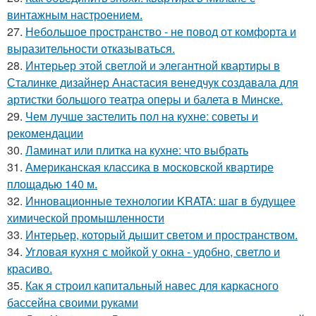
винтажным настроением.
27.
Небольшое пространство - не повод от комфорта и
выразительности отказываться.
28.
Интерьер этой светлой и элегантной квартиры в
Сталинке дизайнер Анастасия венедчук создавала для
артистки большого театра оперы и балета в Минске.
29.
Чем лучше застелить пол на кухне: советы и
рекомендации
30.
Ламинат или плитка на кухне: что выбрать
31.
Американская классика в московской квартире
площадью 140 м.
32.
Инновационные технологии KRATA: шаг в будущее
химической промышленности
33.
Интерьер, который дышит светом и пространством.
34.
Угловая кухня с мойкой у окна - удобно, светло и
красиво.
35.
Как я строил капитальный навес для каркасного
бассейна своими руками