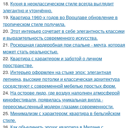
18.
Кухня в неоклассическом стиле всегда выглядит
элегантно и утончённо.
19.
Квартира 1960-х годов во Вроцлаве обновление в
тропическом стиле получила.
20.
Этот интерьер сочетает в себе элегантность классики
и выразительность современного искусства.
21.
Роскошная гардеробная при спальне - мечта, которая
может стать реальностью.
22.
Квартира с характером и заботой о личном
пространстве.
23.
Интерьер оформлен на стыке эпох: элегантная
лепнина, высокие потолки и классическая архитектура
соседствуют с современной мебелью простых форм.
24.
На острове лидо, где воздух наполнен атмосферой
кинофестиваля, появилась уникальная вилла -
переосмысленный модерн глазами современности.
25.
Минимализм с характером: квартира в бельгийском
стиле.
26.
Как объединить эпохи: квартира в Милане с