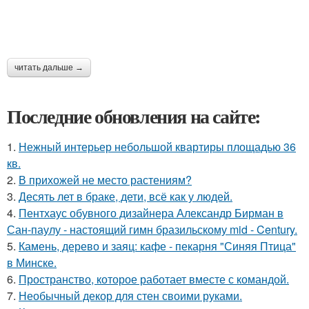
читать дальше →
Последние обновления на сайте:
1.
Нежный интерьер небольшой квартиры площадью 36
кв.
2.
В прихожей не место растениям?
3.
Десять лет в браке, дети, всё как у людей.
4.
Пентхаус обувного дизайнера Александр Бирман в
Сан-паулу - настоящий гимн бразильскому mid - Century.
5.
Камень, дерево и заяц: кафе - пекарня "Синяя Птица"
в Минске.
6.
Пространство, которое работает вместе с командой.
7.
Необычный декор для стен своими руками.