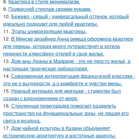
8.
Квартира в стиле минимализм.
9.
Подвесной стеллаж своими руками.
10.
Бежево - серый - универсальный оттенок, который
идеально подходит для любой квартиры.
11.
Этапы шумоизоляции квартиры.
12.
В Минске дизайнер Анна римша оформила квартиру
для певицы, которая много путешествует и хотела
перенести атмосферу отелей в свое жилье.
13.
Дом аны Араны в Мадриде - это не просто жильё, а
настоящая творческая лаборатория.
14.
Современная интерпретация французской классики -
это не о вычурности, а о комфорте и чувстве меры.
15.
Нежный интерьер для девушки - студентки был
создан с вдохновением от моря.
16.
Стеклянная перегородка помогает разделить
пространство на функциональные зоны, не лишая его
света и воздуха.
17.
Дом чайной культуры в Казани объединяет
историческую архитектуру и восточные акценты.