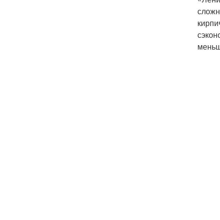
сложн
кирпи
сэкон
меньш