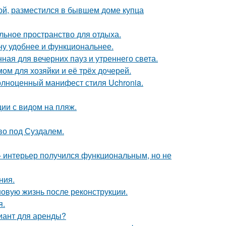
ой, разместился в бывшем доме купца
льное пространство для отдыха.
ну удобнее и функциональнее.
ная для вечерних пауз и утреннего света.
ом для хозяйки и её трёх дочерей.
олноценный манифест стиля Uchronia.
ии с видом на пляж.
ово под Суздалем.
 интерьер получился функциональным, но не
ния.
новую жизнь после реконструкции.
я.
иант для аренды?