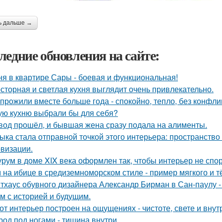
ь дальше →
ледние обновления на сайте:
ня в квартире Сары - боевая и функциональная!
сторная и светлая кухня выглядит очень привлекательно.
прожили вместе больше года - спокойно, тепло, без конфли
ую кухню выбрали бы для себя?
вод прошёл, и бывшая жена сразу подала на алименты.
ыка стала отправной точкой этого интерьера: пространство
визации.
рум в доме XIX века оформлен так, чтобы интерьер не спор
 на ибице в средиземноморском стиле - пример мягкого и 
тхаус обувного дизайнера Александр Бирман в Сан-паулу - 
м с историей и будущим.
от интерьер построен на ощущениях - чистоте, свете и вну
род под ногами - тишина внутри.