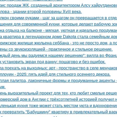
ис продаж ЖК, созданный архитектором Алсу хайрутдинов
лова - здании второй половины Xviii века.
лкон своими руками - шаг за шагом он превращается в отде
шения для современной кухни, которые делают рабочую зо
на отдыха на балконе - мягкая, уютная и идеально продуман
а квартира в легендарном доме Dakota стала семейным дом
рижское жилище жюльена себбана - это не просто дом, а п
ены со звукоизоляцией - практичное и стильное решение.
ждый день мы радуемся нашему решению": вилла во Франц
к установить экран под ванну: пошагово и без ошибок.
да поехать на выходных: арт - пространство в селе менчак
ллоуин - 2025: пять идей для стильного осеннего декора.
плая палитра, лаконичные формы и продуманные акценты -
ым.
ень выразительный проект для тех, кто любит смелые реше
рмерский дом в Англии с трёхсотлетней историей получил 
ленькая кухня тоже может стать местом уюта и вдохновени
к превратить "Бабушкину" квартиру в привлекательный вар