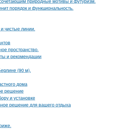
 сочетающим природные мотивы и футуризм.
енит порядок и функциональность.
 и чистые линии.
антов
ное пространство.
еты и рекомендации
ерлине (90 м).
астного дома
ое решение
бору и установке
ьное решение для вашего отдыха
риже.