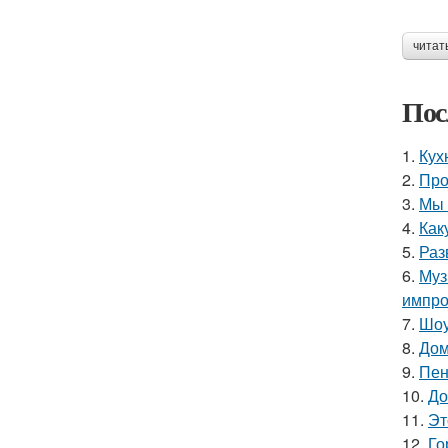
читат
Пос
1.
Кух
2.
Про
3.
Мы 
4.
Как
5.
Раз
6.
Муз
импро
7.
Шоу
8.
Дом
9.
Пен
10.
До
11.
Эт
12.
Го