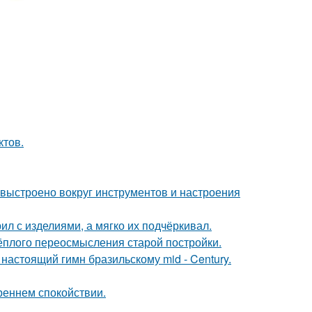
ктов.
 выстроено вокруг инструментов и настроения
ил с изделиями, а мягко их подчёркивал.
тёплого переосмысления старой постройки.
настоящий гимн бразильскому mid - Century.
треннем спокойствии.