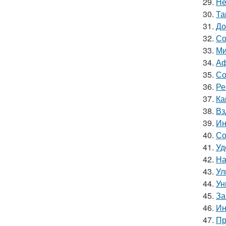
29.
Не
30.
Та
31.
До
32.
Со
33.
Ми
34.
Аф
35.
Со
36.
Ре
37.
Ка
38.
Вз
39.
Ин
40.
Со
41.
Уд
42.
На
43.
Ул
44.
Ун
45.
За
46.
Ин
47.
Пр