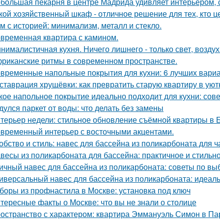
большая пекарня в центре Мадрида удивляет интерьером,
кой хозяйственный шкаф - отличное решение для тех, кто ц
м с историей: минимализм, металл и стекло.
временная квартира с камином.
нималистичная кухня. Ничего лишнего - только свет, воздух
риканские ритмы в современном пространстве.
временные напольные покрытия для кухни: 6 лучших вари
ставрация хрущёвки: как превратить старую квартиру в уют
кое напольное покрытие идеально подходит для кухни: сов
дулся паркет от воды: что делать без замены
терьер недели: стильное обновление съёмной квартиры в Б
временный интерьер с восточными акцентами.
обство и стиль: навес для бассейна из поликарбоната для ч
весы из поликарбоната для бассейна: практичное и стильн
ичный навес для бассейна из поликарбоната: советы по вы
иверсальный навес для бассейна из поликарбоната: идеал
боры из профнастила в Москве: установка под ключ
тересные факты о Москве: что вы не знали о столице
остранство с характером: квартира Эммануэль Симон в Па