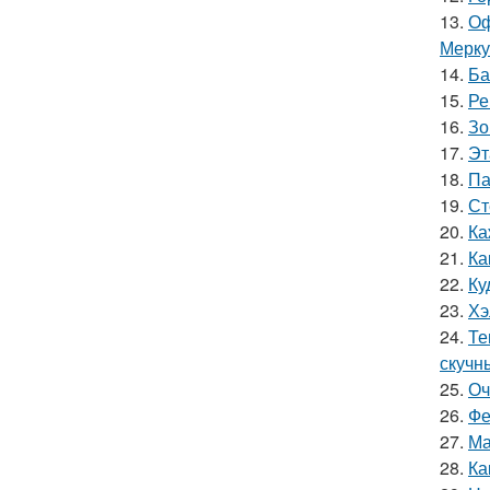
13.
Оф
Мерку
14.
Ба
15.
Ре
16.
Зо
17.
Эт
18.
Па
19.
Ст
20.
Ка
21.
Ка
22.
Ку
23.
Хэ
24.
Те
скучн
25.
Оч
26.
Фе
27.
Ма
28.
Ка