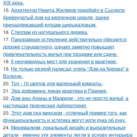
XIX века.
15.
Архитектор Никита Жиляков приобрёл в Сысерти
бревенчатый дом на кирпичном цоколе, ранее
принадлежавший купцам ширыкаловым.
16.
Стеллаж из натурального дерева.
17.
Панорамное остекление действительно обходится
дороже стандартного, однако заметно повышает
привлекательность жилья при продаже или сдаче.
18.
5 неочевидных мест для хранения в квартире.
19.
Не только резной палисад: отель "Дом на Кирова" в
Вологде.
20.
Топ - 10 цветов для маленькой комнаты.
21.
Эра дофамина: яркая квартира в Париже.
22.
Дом аны Араны в Мадриде - это не просто жильё, а
настоящая творческая лаборатория.
23.
Этот дом под минском - отличный пример того, как
функциональность и эстетика могут идти рука об руку.
24.
Минимализм, локальный дизайн и выразительные
детали - именно эти элементы легли в основу интерьера