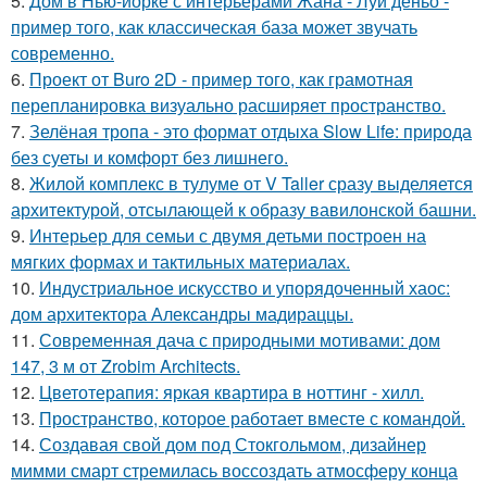
5.
Дом в Нью-йорке с интерьерами Жана - Луи деньо -
пример того, как классическая база может звучать
современно.
6.
Проект от Buro 2D - пример того, как грамотная
перепланировка визуально расширяет пространство.
7.
Зелёная тропа - это формат отдыха Slow Life: природа
без суеты и комфорт без лишнего.
8.
Жилой комплекс в тулуме от V Taller сразу выделяется
архитектурой, отсылающей к образу вавилонской башни.
9.
Интерьер для семьи с двумя детьми построен на
мягких формах и тактильных материалах.
10.
Индустриальное искусство и упорядоченный хаос:
дом архитектора Александры мадираццы.
11.
Современная дача с природными мотивами: дом
147, 3 м от Zrobim Architects.
12.
Цветотерапия: яркая квартира в ноттинг - хилл.
13.
Пространство, которое работает вместе с командой.
14.
Создавая свой дом под Стокгольмом, дизайнер
мимми смарт стремилась воссоздать атмосферу конца