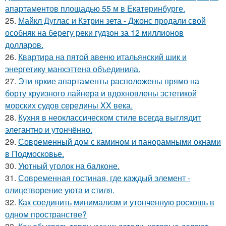
апартаментов площадью 55 м в Екатеринбурге.
25.
Майкл Дуглас и Кэтрин зета - Джонс продали свой
особняк на берегу реки гудзон за 12 миллионов
долларов.
26.
Квартира на пятой авеню итальянский шик и
энергетику манхэттена объединила.
27.
Эти яркие апартаменты расположены прямо на
борту круизного лайнера и вдохновлены эстетикой
морских судов середины XX века.
28.
Кухня в неоклассическом стиле всегда выглядит
элегантно и утончённо.
29.
Современный дом с камином и панорамными окнами
в Подмосковье.
30.
Уютный уголок на балконе.
31.
Современная гостиная, где каждый элемент -
олицетворение уюта и стиля.
32.
Как соединить минимализм и утонченную роскошь в
одном пространстве?