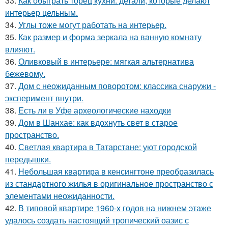
33.
Как обыграть торец кухни: детали, которые делают
интерьер цельным.
34.
Углы тоже могут работать на интерьер.
35.
Как размер и форма зеркала на ванную комнату
влияют.
36.
Оливковый в интерьере: мягкая альтернатива
бежевому.
37.
Дом с неожиданным поворотом: классика снаружи -
эксперимент внутри.
38.
Есть ли в Уфе археологические находки
39.
Дом в Шанхае: как вдохнуть свет в старое
пространство.
40.
Светлая квартира в Татарстане: уют городской
передышки.
41.
Небольшая квартира в кенсингтоне преобразилась
из стандартного жилья в оригинальное пространство с
элементами неожиданности.
42.
В типовой квартире 1960-х годов на нижнем этаже
удалось создать настоящий тропический оазис с