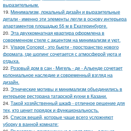
выразительным.
19.
Минимализм, локальный дизайн и выразительные
детали - именно эти элементы легли в основу интерьера
апартаментов площадью 55 м в Екатеринбурге.
20.
Эта двухкомнатная квартира оформлена в
современном стиле с акцентом на минимализм и уют.
21.
Visage Concept - это бьюти - пространство нового
формата, где шопинг сочетается с атмосферой уюта и
отдыха.
22.
Розовый дом в сан - Мигель - де - Альенде сочетает
колониальное наследие и современный взгляд на
дизайн.
23.
Этнические мотивы и минимализм объединились в
интерьере ресторана татарской кухни в Казани.
24.
Такой хозяйственный шкаф - отличное решение для
тех, кто ценит порядок и функциональность.
25.
Список вещей, которые чаще всего усложняют
уборку в ванной комнате: