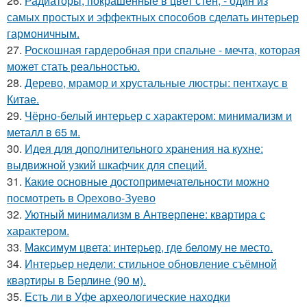
26.
Радиаторы, покрашенные в цвет стен, - один из
самых простых и эффектных способов сделать интерьер
гармоничным.
27.
Роскошная гардеробная при спальне - мечта, которая
может стать реальностью.
28.
Дерево, мрамор и хрустальные люстры: пентхаус в
Китае.
29.
Чёрно-белый интерьер с характером: минимализм и
металл в 65 м.
30.
Идея для дополнительного хранения на кухне:
выдвижной узкий шкафчик для специй.
31.
Какие основные достопримечательности можно
посмотреть в Орехово-Зуево
32.
Уютный минимализм в Антверпене: квартира с
характером.
33.
Максимум цвета: интерьер, где белому не место.
34.
Интерьер недели: стильное обновление съёмной
квартиры в Берлине (90 м).
35.
Есть ли в Уфе археологические находки