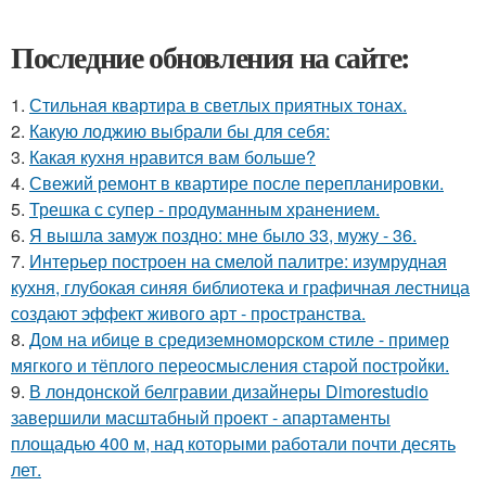
Последние обновления на сайте:
1.
Стильная квартира в светлых приятных тонах.
2.
Какую лоджию выбрали бы для себя:
3.
Какая кухня нравится вам больше?
4.
Свежий ремонт в квартире после перепланировки.
5.
Трешка с супер - продуманным хранением.
6.
Я вышла замуж поздно: мне было 33, мужу - 36.
7.
Интерьер построен на смелой палитре: изумрудная
кухня, глубокая синяя библиотека и графичная лестница
создают эффект живого арт - пространства.
8.
Дом на ибице в средиземноморском стиле - пример
мягкого и тёплого переосмысления старой постройки.
9.
В лондонской белгравии дизайнеры Dimorestudio
завершили масштабный проект - апартаменты
площадью 400 м, над которыми работали почти десять
лет.