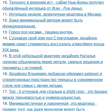
10.
Таунхаус в верхнем ист - сайде Нью-йорка получил
обновлённый интерьер от Жан - Луи деньо.
11.
Интерьер недели: эклектичная квартира в Москве.
12.
Даже минимальный метраж может быть
функциональным.
13.
Город под ногами - тишина внутри.
14.
Создавая свой дом под Стокгольмом, дизайнер
мимми смарт стремилась воссоздать атмосферу конца
XIX века.
15.
В этой небольшой квартире дизайнер Наталья
чопенко объединила яркие детали, смелые решения и
предметы с историей.
16.
Дизайнер Владимир любарски оформил кабинет и
спроектировал пространство террасы в современном
стиле для семьи с двумя детьми.
17.
Топ - 5 оттенков для спальни в 2026 году - это баланс
между трендовостью и универсальностью.
18.
Минималистичная и лаконичная, эта квартира -
пример того, как даже монохром может быть