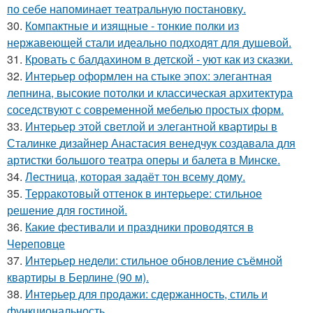
по себе напоминает театральную постановку.
30.
Компактные и изящные - тонкие полки из
нержавеющей стали идеально подходят для душевой.
31.
Кровать с балдахином в детской - уют как из сказки.
32.
Интерьер оформлен на стыке эпох: элегантная
лепнина, высокие потолки и классическая архитектура
соседствуют с современной мебелью простых форм.
33.
Интерьер этой светлой и элегантной квартиры в
Сталинке дизайнер Анастасия венедчук создавала для
артистки большого театра оперы и балета в Минске.
34.
Лестница, которая задаёт тон всему дому.
35.
Терракотовый оттенок в интерьере: стильное
решение для гостиной.
36.
Какие фестивали и праздники проводятся в
Череповце
37.
Интерьер недели: стильное обновление съёмной
квартиры в Берлине (90 м).
38.
Интерьер для продажи: сдержанность, стиль и
функциональность.