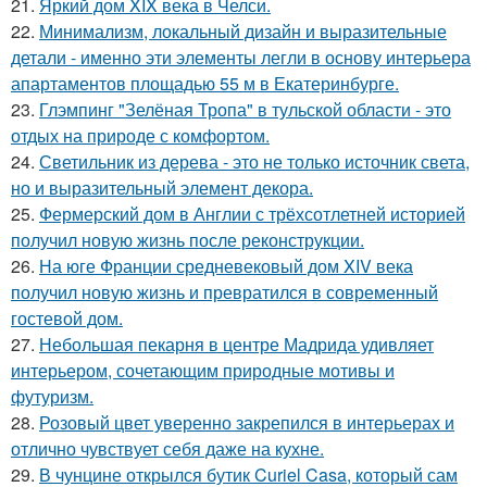
21.
Яркий дом XIX века в Челси.
22.
Минимализм, локальный дизайн и выразительные
детали - именно эти элементы легли в основу интерьера
апартаментов площадью 55 м в Екатеринбурге.
23.
Глэмпинг "Зелёная Тропа" в тульской области - это
отдых на природе с комфортом.
24.
Светильник из дерева - это не только источник света,
но и выразительный элемент декора.
25.
Фермерский дом в Англии с трёхсотлетней историей
получил новую жизнь после реконструкции.
26.
На юге Франции средневековый дом XIV века
получил новую жизнь и превратился в современный
гостевой дом.
27.
Небольшая пекарня в центре Мадрида удивляет
интерьером, сочетающим природные мотивы и
футуризм.
28.
Розовый цвет уверенно закрепился в интерьерах и
отлично чувствует себя даже на кухне.
29.
В чунцине открылся бутик Curiel Casa, который сам