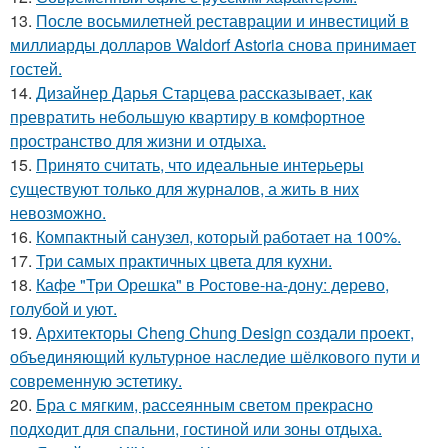
13.
После восьмилетней реставрации и инвестиций в
миллиарды долларов Waldorf Astoria снова принимает
гостей.
14.
Дизайнер Дарья Старцева рассказывает, как
превратить небольшую квартиру в комфортное
пространство для жизни и отдыха.
15.
Принято считать, что идеальные интерьеры
существуют только для журналов, а жить в них
невозможно.
16.
Компактный санузел, который работает на 100%.
17.
Три самых практичных цвета для кухни.
18.
Кафе "Три Орешка" в Ростове-на-дону: дерево,
голубой и уют.
19.
Архитекторы Cheng Chung Design создали проект,
объединяющий культурное наследие шёлкового пути и
современную эстетику.
20.
Бра с мягким, рассеянным светом прекрасно
подходит для спальни, гостиной или зоны отдыха.