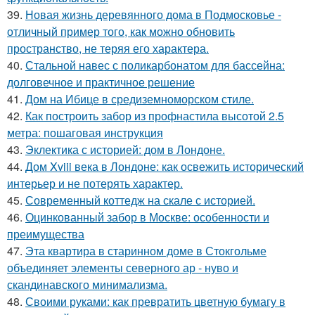
39.
Новая жизнь деревянного дома в Подмосковье -
отличный пример того, как можно обновить
пространство, не теряя его характера.
40.
Стальной навес с поликарбонатом для бассейна:
долговечное и практичное решение
41.
Дом на Ибице в средиземноморском стиле.
42.
Как построить забор из профнастила высотой 2.5
метра: пошаговая инструкция
43.
Эклектика с историей: дом в Лондоне.
44.
Дом Xviii века в Лондоне: как освежить исторический
интерьер и не потерять характер.
45.
Современный коттедж на скале с историей.
46.
Оцинкованный забор в Москве: особенности и
преимущества
47.
Эта квартира в старинном доме в Стокгольме
объединяет элементы северного ар - нуво и
скандинавского минимализма.
48.
Своими руками: как превратить цветную бумагу в