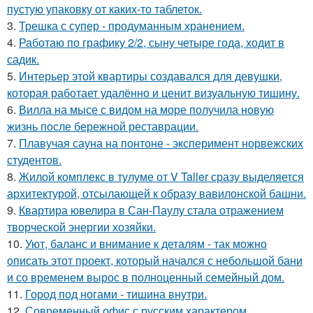
пустую упаковку от каких-то таблеток.
3.
Трешка с супер - продуманным хранением.
4.
Работаю по графику 2/2, сыну четыре года, ходит в
садик.
5.
Интерьер этой квартиры создавался для девушки,
которая работает удалённо и ценит визуальную тишину.
6.
Вилла на мысе с видом на море получила новую
жизнь после бережной реставрации.
7.
Плавучая сауна на понтоне - эксперимент норвежских
студентов.
8.
Жилой комплекс в тулуме от V Taller сразу выделяется
архитектурой, отсылающей к образу вавилонской башни.
9.
Квартира ювелира в Сан-Паулу стала отражением
творческой энергии хозяйки.
10.
Уют, баланс и внимание к деталям - так можно
описать этот проект, который начался с небольшой бани
и со временем вырос в полноценный семейный дом.
11.
Город под ногами - тишина внутри.
12.
Современный офис с русским характером.