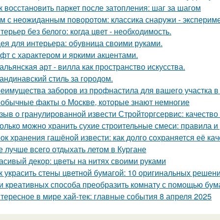
к восстановить паркет после затопления: шаг за шагом
м с неожиданным поворотом: классика снаружи - экспериме
терьер без белого: когда цвет - необходимость.
ея для интерьера: обувница своими руками.
фт с характером и яркими акцентами.
альянская арт - вилла как пространство искусства.
андинавский стиль за городом.
еимущества заборов из профнастила для вашего участка в
обычные факты о Москве, которые знают немногие
зыв о гранулированной извести Стройторгсервис: качество
олько можно хранить сухие строительные смеси: правила 
ок хранения гашёной извести: как долго сохраняется её ка
е лучше всего отдыхать летом в Кургане
асивый декор: цветы на нитях своими руками
к украсить стены цветной бумагой: 10 оригинальных решен
и креативных способа преобразить комнату с помощью бум
тересное в мире хай-тек: главные события 8 апреля 2025