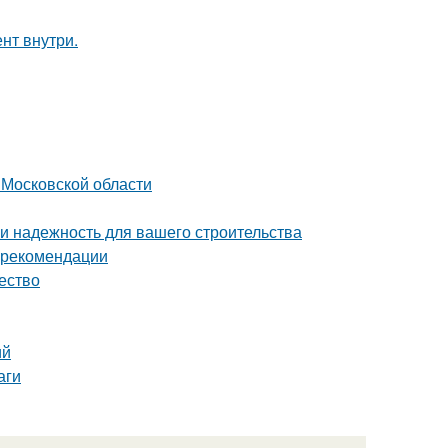
нт внутри.
 Московской области
 и надежность для вашего строительства
и рекомендации
чество
ий
аги