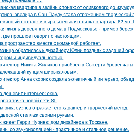
анская квартира в зелёных тонах: от оливкового до изумруд
ртира ювелира в Сан-Паулу стала отражением творческой э
евянный потолок и выразительная плитка: квартира 62 м в 
ая жизнь деревянного дома в Подмосковье - пример бережн
, где прошлое говорит с настоящим.
да пространство вместе с командой работает.
азчица обратилась к дизайнеру Юлии поздняк с задачей офо
тером и индивидуальностью.
хитектор Никита Жиляков приобрёл в Сысерти бревенчатый
длежавший купцам ширыкаловым.
хитектор Анна скорик создала эклектичный интерьер, объ
ы.
о дешевит интерьер: окна.
рвая точка новой сети St.
м рика оуэнса отражает его характер и творческий метод.
двесной стеллаж своими руками.
к живет Гарри Нуриев: дом дизайнера в Тоскане.
ены со звукоизоляцией - практичное и стильное решение.