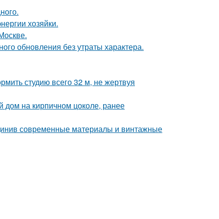
ного.
нергии хозяйки.
Москве.
ого обновления без утраты характера.
рмить студию всего 32 м, не жертвуя
 дом на кирпичном цоколе, ранее
единив современные материалы и винтажные