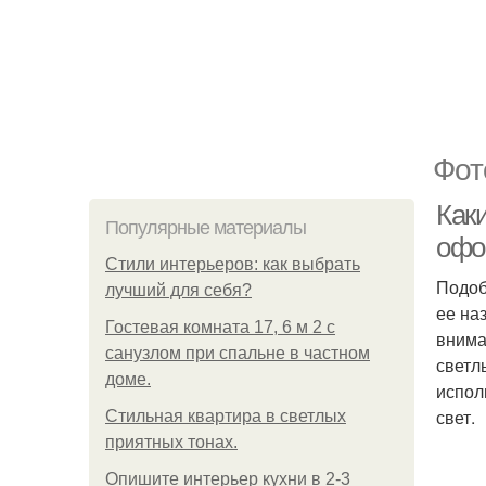
Фот
Как
Популярные материалы
офо
Стили интерьеров: как выбрать
Подоб
лучший для себя?
ее на
Гостевая комната 17, 6 м 2 с
внима
санузлом при спальне в частном
светл
доме.
испол
свет.
Стильная квартира в светлых
приятных тонах.
Опишите интерьер кухни в 2-3