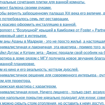
туальные сочетания плитки для ванной комнаты.
монт балкона своими руками.
обы вернуть заброшенному палаццо Xiii века его величие, 
о потребовалось семь лет реставрации.
к красиво оформить инсталляцию в ванной.
ропорт с "Воздушной" крышей в Камбодже от Foster + Partne
ивковый цвет в интерьере.
м аны Араны в Мадриде - это не просто жильё, а настояща
нималистичная и лаконичная, эта квартира - пример того,
йкл Дуглас и Кэтрин зета - Джонс продали свой особняк на 
артира в доме рядом с МГУ получила новое звучание благо
манной планировке.
м из кино и его реальность: коттедж дурслей.
нималистичное решение для современного интерьера - ру
ом для проектора.
рижская квартира с характером.
нималистичная кухня. Ничего лишнего - только свет, воздух
кое напольное покрытие идеально подходит для кухни: сов
к можно скрыть стояк отопления, но оставить к нему доступ.