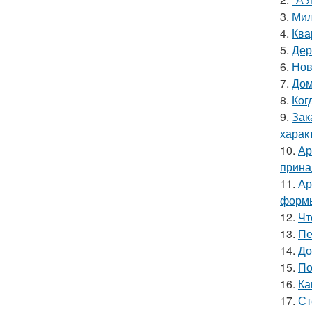
3.
Мил
4.
Ква
5.
Дер
6.
Нов
7.
Дом
8.
Ког
9.
Зак
харак
10.
Ар
прина
11.
Ар
форм
12.
Чт
13.
Пе
14.
До
15.
По
16.
Ка
17.
Ст