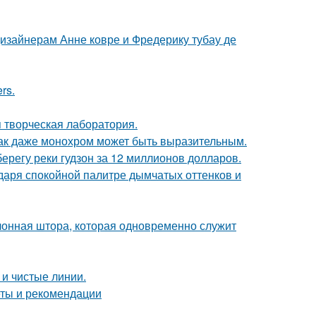
дизайнерам Анне ковре и Фредерику тубау де
rs.
я творческая лаборатория.
 как даже монохром может быть выразительным.
берегу реки гудзон за 12 миллионов долларов.
даря спокойной палитре дымчатых оттенков и
лонная штора, которая одновременно служит
 и чистые линии.
еты и рекомендации