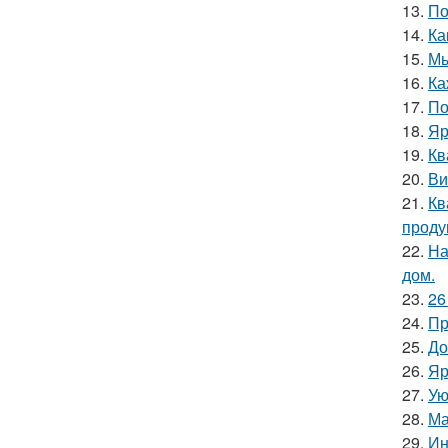
13.
По
14.
Ка
15.
Мы
16.
Ка
17.
По
18.
Яр
19.
Кв
20.
Ви
21.
Кв
проду
22.
На
дом.
23.
26
24.
Пр
25.
До
26.
Яр
27.
Ую
28.
Ма
29.
Ин