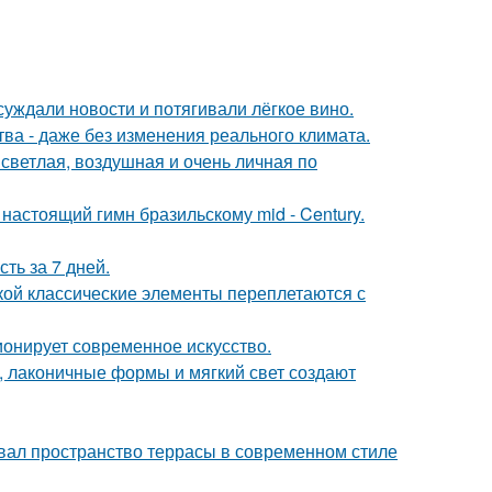
суждали новости и потягивали лёгкое вино.
а - даже без изменения реального климата.
светлая, воздушная и очень личная по
настоящий гимн бразильскому mid - Century.
ть за 7 дней.
ской классические элементы переплетаются с
ионирует современное искусство.
, лаконичные формы и мягкий свет создают
вал пространство террасы в современном стиле