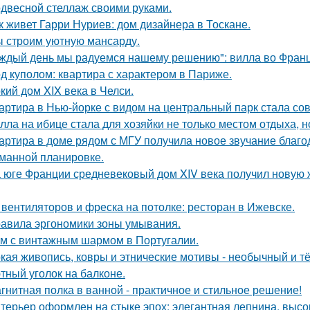
двесной стеллаж своими руками.
к живет Гарри Нуриев: дом дизайнера в Тоскане.
 строим уютную мансарду.
ждый день мы радуемся нашему решению": вилла во Франц
д куполом: квартира с характером в Париже.
кий дом XIX века в Челси.
артира в Нью-йорке с видом на центральный парк стала с
лла на ибице стала для хозяйки не только местом отдыха, 
артира в доме рядом с МГУ получила новое звучание благо
манной планировке.
 юге Франции средневековый дом XIV века получил новую 
 вентиляторов и фреска на потолке: ресторан в Ижевске.
авила эргономики зоны умывания.
м с винтажным шармом в Португалии.
кая живопись, ковры и этнические мотивы - необычный и т
тный уголок на балконе.
гнитная полка в ванной - практичное и стильное решение!
терьер оформлен на стыке эпох: элегантная лепнина, высок