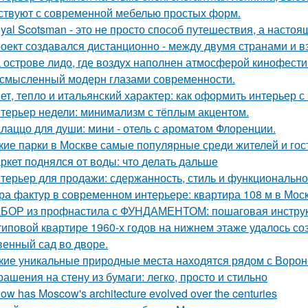
ствуют с современной мебелью простых форм.
yal Scotsman - это не просто способ путешествия, а настоя
оект создавался дистанционно - между двумя странами и в
 острове лидо, где воздух наполнен атмосферой кинофести
смысленный модерн глазами современности.
ет, тепло и итальянский характер: как оформить интерьер с
терьер недели: минимализм с тёплым акцентом.
лаццо для души: мини - отель с ароматом Флоренции.
кие парки в Москве самые популярные среди жителей и гос
ркет поднялся от воды: что делать дальше
терьер для продажи: сдержанность, стиль и функционально
ра фактур в современном интерьере: квартира 108 м в Моск
БОР из профнастила с ФУНДАМЕНТОМ: пошаговая инструк
типовой квартире 1960-х годов на нижнем этаже удалось со
венный сад во дворе.
кие уникальные природные места находятся рядом с Воро
рашения на стену из бумаги: легко, просто и стильно
How has Moscow's architecture evolved over the centuries