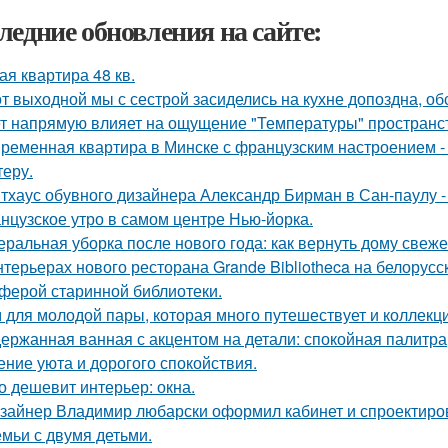
ледние обновления на сайте:
ая квартира 48 кв.
от выходной мы с сестрой засиделись на кухне допоздна, об
т напрямую влияет на ощущение "Температуры" пространств
ременная квартира в Минске с французским настроением - 
теру.
тхаус обувного дизайнера Александр Бирман в Сан-паулу - 
нцузское утро в самом центре Нью-йорка.
еральная уборка после нового года: как вернуть дому свежес
нтерьерах нового ресторана Grande Bibliotheca на белорус
ферой старинной библиотеки.
 для молодой пары, которая много путешествует и коллекц
ержанная ванная с акцентом на детали: спокойная палитра
ние уюта и дорогого спокойствия.
о дешевит интерьер: окна.
зайнер Владимир любарски оформил кабинет и спроектиро
емьи с двумя детьми.