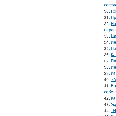
сосед
30.
Ro
31.
Пр
32.
На
перео
33.
Цв
34.
Ин
35.
Па
36.
Ка
37.
Па
38.
Ин
39.
Иг
40.
ЗА
41.
В 
собст
42.
Ка
43.
Ук
44.
- 