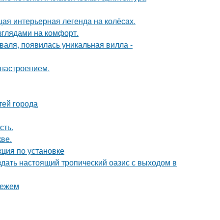
щая интерьерная легенда на колёсах.
зглядами на комфорт.
валя, появилась уникальная вилла -
 настроением.
тей города
сть.
ве.
ция по установке
здать настоящий тропический оазис с выходом в
нежем