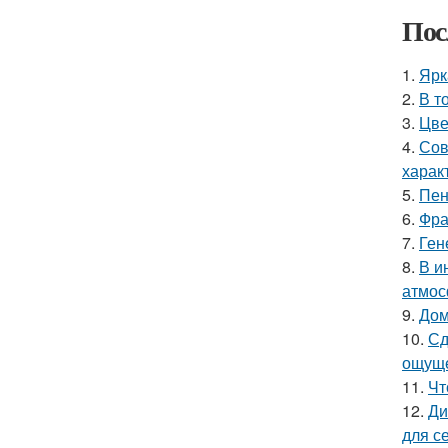
Пос
1.
Ярк
2.
В т
3.
Цве
4.
Сов
харак
5.
Пен
6.
Фра
7.
Ген
8.
В и
атмос
9.
Дом
10.
Сд
ощуще
11.
Чт
12.
Ди
для с