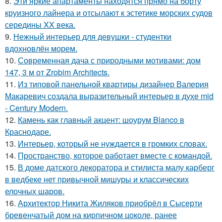
8.
Эти яркие апартаменты находятся прямо на борту
круизного лайнера и отсылают к эстетике морских судов
середины XX века.
9.
Нежный интерьер для девушки - студентки
вдохновлён морем.
10.
Современная дача с природными мотивами: дом
147, 3 м от Zrobim Architects.
11.
Из типовой панельной квартиры дизайнер Валерия
Макаревич создала выразительный интерьер в духе mid
- Century Modern.
12.
Камень как главный акцент: шоурум Blanco в
Краснодаре.
13.
Интерьер, который не нуждается в громких словах.
14.
Пространство, которое работает вместе с командой.
15.
В доме датского декоратора и стилиста малу карберг
в ведбеке нет привычной мишуры и классических
елочных шаров.
16.
Архитектор Никита Жиляков приобрёл в Сысерти
бревенчатый дом на кирпичном цоколе, ранее