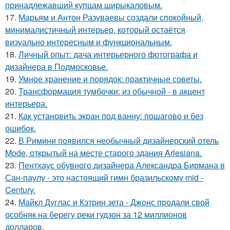
принадлежавший купцам ширыкаловым.
17.
Марьям и Антон Разуваевы создали спокойный,
минималистичный интерьер, который остаётся
визуально интересным и функциональным.
18.
Личный опыт: дача интерьерного фотографа и
дизайнера в Подмосковье.
19.
Умное хранение и порядок: практичные советы.
20.
Трансформация тумбочки: из обычной - в акцент
интерьера.
21.
Как установить экран под ванну: пошагово и без
ошибок.
22.
В Римини появился необычный дизайнерский отель
Mode, открытый на месте старого здания Arlesiana.
23.
Пентхаус обувного дизайнера Александра Бирмана в
Сан-паулу - это настоящий гимн бразильскому mid -
Century.
24.
Майкл Дуглас и Кэтрин зета - Джонс продали свой
особняк на берегу реки гудзон за 12 миллионов
долларов.