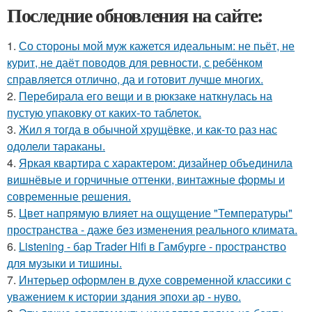
Последние обновления на сайте:
1.
Со стороны мой муж кажется идеальным: не пьёт, не
курит, не даёт поводов для ревности, с ребёнком
справляется отлично, да и готовит лучше многих.
2.
Перебирала его вещи и в рюкзаке наткнулась на
пустую упаковку от каких-то таблеток.
3.
Жил я тогда в обычной хрущёвке, и как-то раз нас
одолели тараканы.
4.
Яркая квартира с характером: дизайнер объединила
вишнёвые и горчичные оттенки, винтажные формы и
современные решения.
5.
Цвет напрямую влияет на ощущение "Температуры"
пространства - даже без изменения реального климата.
6.
Listening - бар Trader Hifi в Гамбурге - пространство
для музыки и тишины.
7.
Интерьер оформлен в духе современной классики с
уважением к истории здания эпохи ар - нуво.