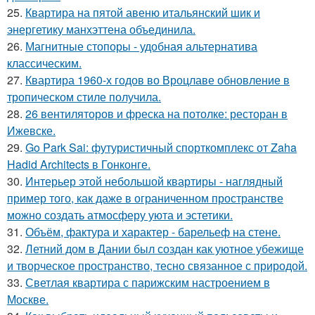
25.
Квартира на пятой авеню итальянский шик и
энергетику манхэттена объединила.
26.
Магнитные стопоры - удобная альтернатива
классическим.
27.
Квартира 1960-х годов во Вроцлаве обновление в
тропическом стиле получила.
28.
26 вентиляторов и фреска на потолке: ресторан в
Ижевске.
29.
Go Park Sai: футуристичный спорткомплекс от Zaha
Hadid Architects в Гонконге.
30.
Интерьер этой небольшой квартиры - наглядный
пример того, как даже в ограниченном пространстве
можно создать атмосферу уюта и эстетики.
31.
Объём, фактура и характер - барельеф на стене.
32.
Летний дом в Дании был создан как уютное убежище
и творческое пространство, тесно связанное с природой.
33.
Светлая квартира с парижским настроением в
Москве.