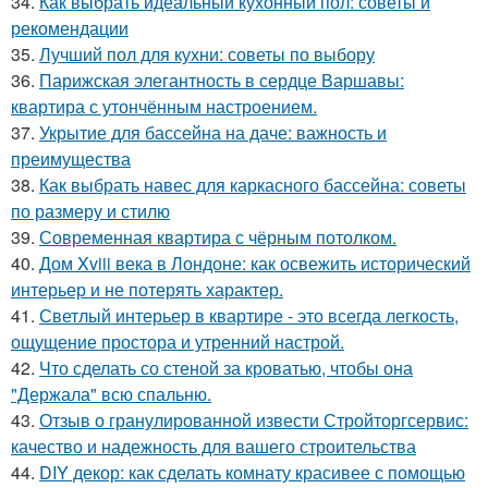
34.
Как выбрать идеальный кухонный пол: советы и
рекомендации
35.
Лучший пол для кухни: советы по выбору
36.
Парижская элегантность в сердце Варшавы:
квартира с утончённым настроением.
37.
Укрытие для бассейна на даче: важность и
преимущества
38.
Как выбрать навес для каркасного бассейна: советы
по размеру и стилю
39.
Современная квартира с чёрным потолком.
40.
Дом Xviii века в Лондоне: как освежить исторический
интерьер и не потерять характер.
41.
Светлый интерьер в квартире - это всегда легкость,
ощущение простора и утренний настрой.
42.
Что сделать со стеной за кроватью, чтобы она
"Держала" всю спальню.
43.
Отзыв о гранулированной извести Стройторгсервис:
качество и надежность для вашего строительства
44.
DIY декор: как сделать комнату красивее с помощью