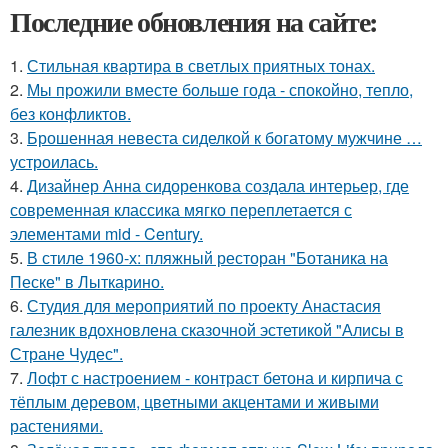
Последние обновления на сайте:
1.
Стильная квартира в светлых приятных тонах.
2.
Мы прожили вместе больше года - спокойно, тепло,
без конфликтов.
3.
Брошенная невеста сиделкой к богатому мужчине …
устроилась.
4.
Дизайнер Анна сидоренкова создала интерьер, где
современная классика мягко переплетается с
элементами mid - Century.
5.
В стиле 1960-х: пляжный ресторан "Ботаника на
Песке" в Лыткарино.
6.
Студия для мероприятий по проекту Анастасия
галезник вдохновлена сказочной эстетикой "Алисы в
Стране Чудес".
7.
Лофт с настроением - контраст бетона и кирпича с
тёплым деревом, цветными акцентами и живыми
растениями.