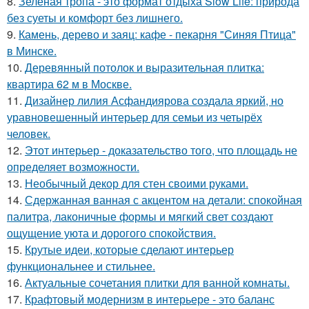
8.
Зелёная тропа - это формат отдыха Slow Life: природа
без суеты и комфорт без лишнего.
9.
Камень, дерево и заяц: кафе - пекарня "Синяя Птица"
в Минске.
10.
Деревянный потолок и выразительная плитка:
квартира 62 м в Москве.
11.
Дизайнер лилия Асфандиярова создала яркий, но
уравновешенный интерьер для семьи из четырёх
человек.
12.
Этот интерьер - доказательство того, что площадь не
определяет возможности.
13.
Необычный декор для стен своими руками.
14.
Сдержанная ванная с акцентом на детали: спокойная
палитра, лаконичные формы и мягкий свет создают
ощущение уюта и дорогого спокойствия.
15.
Крутые идеи, которые сделают интерьер
функциональнее и стильнее.
16.
Актуальные сочетания плитки для ванной комнаты.
17.
Крафтовый модернизм в интерьере - это баланс