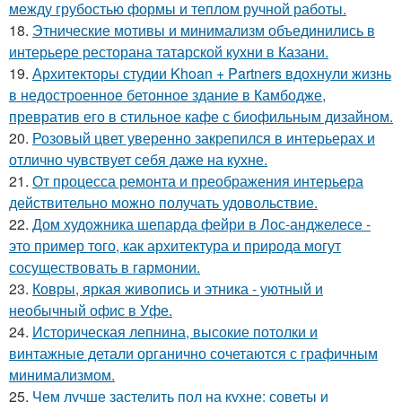
между грубостью формы и теплом ручной работы.
18.
Этнические мотивы и минимализм объединились в
интерьере ресторана татарской кухни в Казани.
19.
Архитекторы студии Khoan + Partners вдохнули жизнь
в недостроенное бетонное здание в Камбодже,
превратив его в стильное кафе с биофильным дизайном.
20.
Розовый цвет уверенно закрепился в интерьерах и
отлично чувствует себя даже на кухне.
21.
От процесса ремонта и преображения интерьера
действительно можно получать удовольствие.
22.
Дом художника шепарда фейри в Лос-анджелесе -
это пример того, как архитектура и природа могут
сосуществовать в гармонии.
23.
Ковры, яркая живопись и этника - уютный и
необычный офис в Уфе.
24.
Историческая лепнина, высокие потолки и
винтажные детали органично сочетаются с графичным
минимализмом.
25.
Чем лучше застелить пол на кухне: советы и