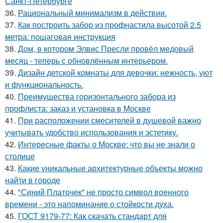
Санкт-Петербурге
36.
Рациональный минимализм в действии.
37.
Как построить забор из профнастила высотой 2.5
метра: пошаговая инструкция
38.
Дом, в котором Элвис Пресли провёл медовый
месяц - теперь с обновлённым интерьером.
39.
Дизайн детской комнаты для девочки: нежность, уют
и функциональность.
40.
Преимущества горизонтального забора из
профлиста: заказ и установка в Москве
41.
При расположении смесителей в душевой важно
учитывать удобство использования и эстетику.
42.
Интересные факты о Москве: что вы не знали о
столице
43.
Какие уникальные архитектурные объекты можно
найти в городе
44.
"Синий Платочек" не просто символ военного
времени - это напоминание о стойкости духа.
45.
ГОСТ 9179-77: Как скачать стандарт для