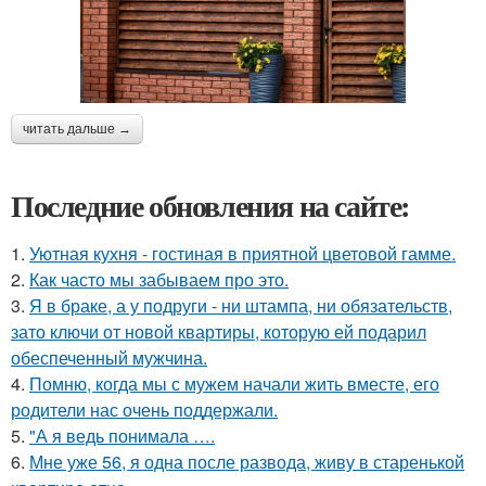
читать дальше →
Последние обновления на сайте:
1.
Уютная кухня - гостиная в приятной цветовой гамме.
2.
Как часто мы забываем про это.
3.
Я в браке, а у подруги - ни штампа, ни обязательств,
зато ключи от новой квартиры, которую ей подарил
обеспеченный мужчина.
4.
Помню, когда мы с мужем начали жить вместе, его
родители нас очень поддержали.
5.
"А я ведь понимала ….
6.
Мне уже 56, я одна после развода, живу в старенькой