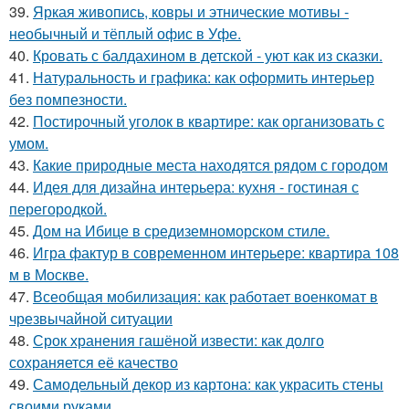
39.
Яркая живопись, ковры и этнические мотивы -
необычный и тёплый офис в Уфе.
40.
Кровать с балдахином в детской - уют как из сказки.
41.
Натуральность и графика: как оформить интерьер
без помпезности.
42.
Постирочный уголок в квартире: как организовать с
умом.
43.
Какие природные места находятся рядом с городом
44.
Идея для дизайна интерьера: кухня - гостиная с
перегородкой.
45.
Дом на Ибице в средиземноморском стиле.
46.
Игра фактур в современном интерьере: квартира 108
м в Москве.
47.
Всеобщая мобилизация: как работает военкомат в
чрезвычайной ситуации
48.
Срок хранения гашёной извести: как долго
сохраняется её качество
49.
Самодельный декор из картона: как украсить стены
своими руками