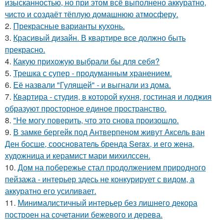
изысканностью, но при этом всё выполнено аккуратно,
чисто и создаёт тёплую домашнюю атмосферу.
2.
Прекрасные варианты кухонь.
3.
Красивый дизайн. В квартире все должно быть
прекрасно.
4.
Какую прихожую выбрали бы для себя?
5.
Трешка с супер - продуманным хранением.
6.
Её назвали "Гулящей" - и выгнали из дома.
7.
Квартира - студия, в которой кухня, гостиная и лоджия
образуют просторное единое пространство.
8.
"Не могу поверить, что это снова произошло.
9.
В замке бергейк под Антверпеном живут Аксель ван
Ден босше, сооснователь бренда Serax, и его жена,
художница и керамист мари михилссен.
10.
Дом на побережье стал продолжением природного
пейзажа - интерьер здесь не конкурирует с видом, а
аккуратно его усиливает.
11.
Минималистичный интерьер без лишнего декора
построен на сочетании бежевого и дерева.