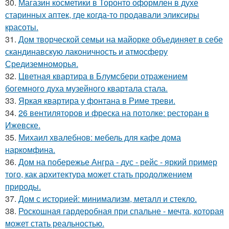
30.
Магазин косметики в Торонто оформлен в духе
старинных аптек, где когда-то продавали эликсиры
красоты.
31.
Дом творческой семьи на майорке объединяет в себе
скандинавскую лаконичность и атмосферу
Средиземноморья.
32.
Цветная квартира в Блумсбери отражением
богемного духа музейного квартала стала.
33.
Яркая квартира у фонтана в Риме треви.
34.
26 вентиляторов и фреска на потолке: ресторан в
Ижевске.
35.
Михаил хвалебнов: мебель для кафе дома
наркомфина.
36.
Дом на побережье Ангра - дус - рейс - яркий пример
того, как архитектура может стать продолжением
природы.
37.
Дом с историей: минимализм, металл и стекло.
38.
Роскошная гардеробная при спальне - мечта, которая
может стать реальностью.