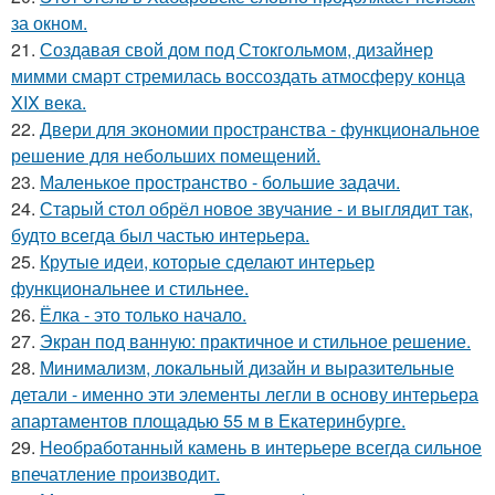
за окном.
21.
Создавая свой дом под Стокгольмом, дизайнер
мимми смарт стремилась воссоздать атмосферу конца
XIX века.
22.
Двери для экономии пространства - функциональное
решение для небольших помещений.
23.
Маленькое пространство - большие задачи.
24.
Старый стол обрёл новое звучание - и выглядит так,
будто всегда был частью интерьера.
25.
Крутые идеи, которые сделают интерьер
функциональнее и стильнее.
26.
Ёлка - это только начало.
27.
Экран под ванную: практичное и стильное решение.
28.
Минимализм, локальный дизайн и выразительные
детали - именно эти элементы легли в основу интерьера
апартаментов площадью 55 м в Екатеринбурге.
29.
Необработанный камень в интерьере всегда сильное
впечатление производит.