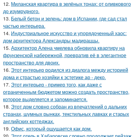
12.
Миланская квартира в зелёных тонах: от оливкового
до изумрудного.
13.
Белый бетон и зелень: дом в Испании, где сад стал
частью интерьера.
14.
Индустриальное искусство и упорядоченный хаос:
дом архитектора Александры мадираццы.
15.
Архитектор Алена чмелева обновила квартиру на
фрунзенской набережной, превратив её в элегантное
пространство для двоих.
16.
Этот интерьер родился из диалога между историей
дома и страстью хозяйки к эстетике ар - деко.
17.
Этот интерьер - пример того, как даже с
ограниченным бюджетом можно создать пространство,
которое выделяется и запоминается.
18.
Этот дом словно собран из впечатлений о дальних
странах, шумных рынках, текстильных лавках и старых
английских коттеджах.
19.
Офис, который ощущается как дом.
20.
Этот отель в Хабаровске словно продолжает пейзаж