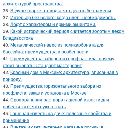
архитектурой пространства.
36.
Вздулся паркет от воды: что делать без замены
37.
Интерьер без белого: когда цвет - необходимость.
38.
Лофт с характером и яркими акцентами.
39.
Какой исторический период считается золотым веком
Владивостока
40.
Металлический навес из поликарбоната для
бассейна: преимущества и особенности
41.
Преимущества заборов из профнастила: почему
стоит выбрать 'Стандарт мастеровит
42.
Красный дом в Мексике: архитектура, вписанная в
природу.
43.
Преимущества горизонтального забора из
профлиста: заказ и установка в Москве
44.
Срок хранения раствора гашёной извести для
побелки: всё, что нужно знать
45.
Гашеная известь на даче: полезные свойства и
применение
46.
Винтаж и свет: интерьер магазина посуды в