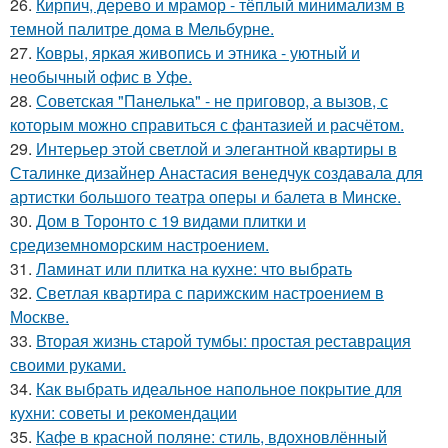
26.
Кирпич, дерево и мрамор - тёплый минимализм в
темной палитре дома в Мельбурне.
27.
Ковры, яркая живопись и этника - уютный и
необычный офис в Уфе.
28.
Советская "Панелька" - не приговор, а вызов, с
которым можно справиться с фантазией и расчётом.
29.
Интерьер этой светлой и элегантной квартиры в
Сталинке дизайнер Анастасия венедчук создавала для
артистки большого театра оперы и балета в Минске.
30.
Дом в Торонто с 19 видами плитки и
средиземноморским настроением.
31.
Ламинат или плитка на кухне: что выбрать
32.
Светлая квартира с парижским настроением в
Москве.
33.
Вторая жизнь старой тумбы: простая реставрация
своими руками.
34.
Как выбрать идеальное напольное покрытие для
кухни: советы и рекомендации
35.
Кафе в красной поляне: стиль, вдохновлённый