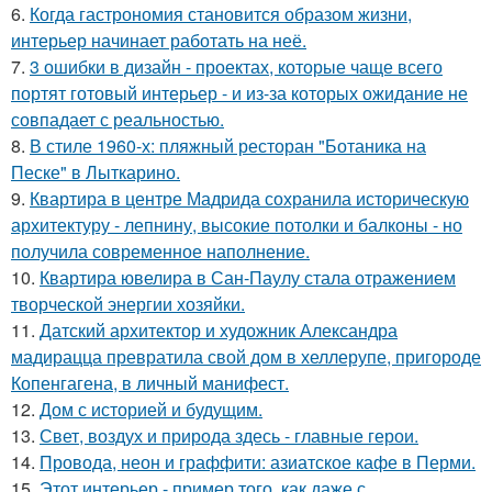
6.
Когда гастрономия становится образом жизни,
интерьер начинает работать на неё.
7.
3 ошибки в дизайн - проектах, которые чаще всего
портят готовый интерьер - и из-за которых ожидание не
совпадает с реальностью.
8.
В стиле 1960-х: пляжный ресторан "Ботаника на
Песке" в Лыткарино.
9.
Квартира в центре Мадрида сохранила историческую
архитектуру - лепнину, высокие потолки и балконы - но
получила современное наполнение.
10.
Квартира ювелира в Сан-Паулу стала отражением
творческой энергии хозяйки.
11.
Датский архитектор и художник Александра
мадирацца превратила свой дом в хеллерупе, пригороде
Копенгагена, в личный манифест.
12.
Дом с историей и будущим.
13.
Свет, воздух и природа здесь - главные герои.
14.
Провода, неон и граффити: азиатское кафе в Перми.
15.
Этот интерьер - пример того, как даже с