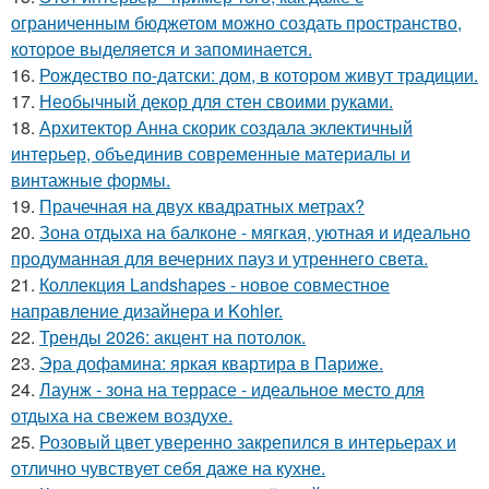
ограниченным бюджетом можно создать пространство,
которое выделяется и запоминается.
16.
Рождество по-датски: дом, в котором живут традиции.
17.
Необычный декор для стен своими руками.
18.
Архитектор Анна скорик создала эклектичный
интерьер, объединив современные материалы и
винтажные формы.
19.
Прачечная на двух квадратных метрах?
20.
Зона отдыха на балконе - мягкая, уютная и идеально
продуманная для вечерних пауз и утреннего света.
21.
Коллекция Landshapes - новое совместное
направление дизайнера и Kohler.
22.
Тренды 2026: акцент на потолок.
23.
Эра дофамина: яркая квартира в Париже.
24.
Лаунж - зона на террасе - идеальное место для
отдыха на свежем воздухе.
25.
Розовый цвет уверенно закрепился в интерьерах и
отлично чувствует себя даже на кухне.