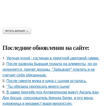
читать дальше →
Последние обновления на сайте:
1.
Уютная кухня - гостиная в приятной цветовой гамме.
2.
После развода бывшая подала на алименты, но он
уклоняется: прячет доходы, "Забывает" платить и не
считает себя обязанным.
3.
После смерти мужа я одна с сыном осталась.
4.
"Ты обязана прописать моего сына!
5.
В замке бергейк под Антверпеном живут Аксель ван
Ден босше, сооснователь бренда Serax, и его жена,
художница и керамист мари михилссен.