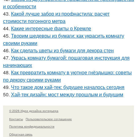
и особенности
43.
Какой лучше забор из профнастила: расчет
стоимости погонного метра
44.
Какие интересные факты о Кремле
45.
Творим шедевры из бумаги: как украсить комнату
своими руками
46.
Как сделать цветы из бумаги для декора стен
47.
Укрась комнату бумагой: пошаговая инструкция для
начинающих
48.
Как превратить комнату в уютное гнёздышко: советы
по декору своими руками
49.
Что такое дом хай-тек: будущее началось сегодня
50.
Хай-тек дизайн: мост между прошлым и будущим
© 2026 Идеи дизайна интерьера
Контакты
Пользовательское соглашение
Политика конфидециальности
Обратная связь