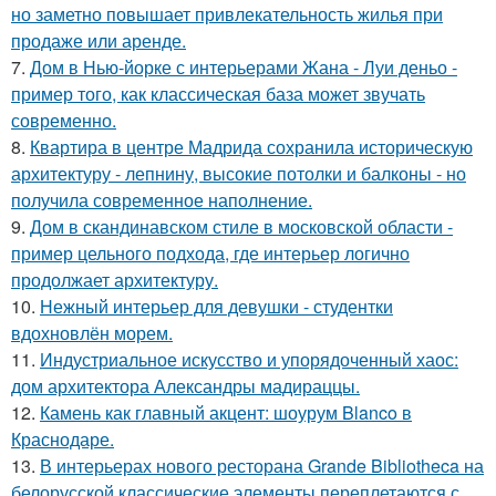
но заметно повышает привлекательность жилья при
продаже или аренде.
7.
Дом в Нью-йорке с интерьерами Жана - Луи деньо -
пример того, как классическая база может звучать
современно.
8.
Квартира в центре Мадрида сохранила историческую
архитектуру - лепнину, высокие потолки и балконы - но
получила современное наполнение.
9.
Дом в скандинавском стиле в московской области -
пример цельного подхода, где интерьер логично
продолжает архитектуру.
10.
Нежный интерьер для девушки - студентки
вдохновлён морем.
11.
Индустриальное искусство и упорядоченный хаос:
дом архитектора Александры мадираццы.
12.
Камень как главный акцент: шоурум Blanco в
Краснодаре.
13.
В интерьерах нового ресторана Grande Bibliotheca на
белорусской классические элементы переплетаются с