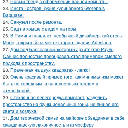
22.
Новый тренд в оформлении ванной комнаты.
23.
Инста - остров: кухня кулинарного блогера в
Варшаве.
24.
Санузел после ремонта.
25.
Сад на крыше с видом на горы.
26.
В Римини появился необычный дизайнерский отель
Mode, открытый на месте старого здания Arlesiana.
27.
Дом под Барселоной, который архитектор Рауль
Санчес полностью преобразил, стал примером смелого
подхода к пространству.
28.
Прачечная на двух квадратах - легко!
29.
Очень красивый пример того, как минимализм может
быть не холодным, а наполненным теплом и
атмосферой.
30.
Стеклянная перегородка помогает разделить
пространство на функциональные зоны, не лишая его
света и воздуха.
31.
Дом творческой семьи на майорке объединяет в себе
скандинавскую лаконичность и атмосферу