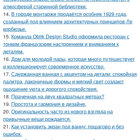
атмосферой старинной библиотеки.
14.
В городе монтаржи продаётся особняк 1929 года,
созданный под влиянием архитектурных принципов Ле
корбюзье.
15.
Команда Oblik Design Studio оформила ресторан с
тонким французским настроением и вниманием к
деталям.
16.
Дом для молодой пары, которая много путешествует
и коллекционирует современное искусство.
17.
Сдержанная ванная с акцентом на детали: спокойная
палитра, лаконичные формы и мягкий свет создают
ощущение уюта и дорогого спокойствия.
18.
Прачечная на двух квадратных метрах?
19.
Простота и гармония в дизайне.
20.
Оригинальность часто из нового взгляда на
привычные вещи рождается.
21.
Как установить экран под ванну: пошагово и без
ошибок.