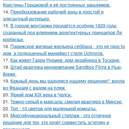
Кристины Горшковой и её постоянных заказчиков.
14.
Преобразование рабочей зоны в простой и
элегантный интерьер.
15.
В городе монтаржи продаётся особняк 1929 года,
созданный под влиянием архитектурных принципов Ле
корбюзье.
16.
Парижское жилище жюльена себбана - это не просто
дом, а полноценный манифест стиля Uchronia.
17.
Как живет Гарри Нуриев: дом дизайнера в Тоскане.
18.
Штаб-квартира кинокомпании Sandbox Films в Нью-
йорке.
19.
Каждый день мы радуемся нашему решению": вилла
во Франции с видом на пляж.
20.
Яркий дом XIX века в Челси.
21.
Темно-серый и марсала: смелая квартира в Минске.
22.
Топ - 10 цветов для маленькой комнаты.
23.
Многофункциональный стеллаж - это отличное
решение для тех, кто хочет совместить эстетику и