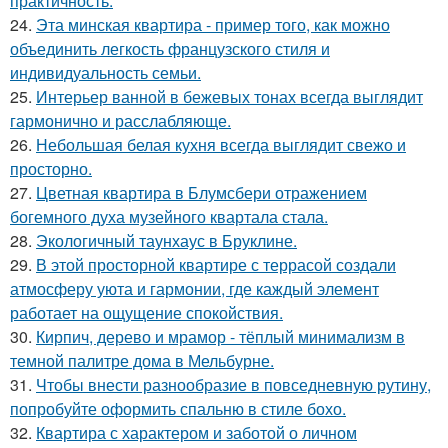
практичность.
24.
Эта минская квартира - пример того, как можно
объединить легкость французского стиля и
индивидуальность семьи.
25.
Интерьер ванной в бежевых тонах всегда выглядит
гармонично и расслабляюще.
26.
Небольшая белая кухня всегда выглядит свежо и
просторно.
27.
Цветная квартира в Блумсбери отражением
богемного духа музейного квартала стала.
28.
Экологичный таунхаус в Бруклине.
29.
В этой просторной квартире с террасой создали
атмосферу уюта и гармонии, где каждый элемент
работает на ощущение спокойствия.
30.
Кирпич, дерево и мрамор - тёплый минимализм в
темной палитре дома в Мельбурне.
31.
Чтобы внести разнообразие в повседневную рутину,
попробуйте оформить спальню в стиле бохо.
32.
Квартира с характером и заботой о личном