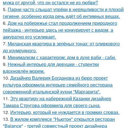
мужа от другой, что он остался не из любви?
5.
Парни часто слышат упрёки в неряшливости и плохой
гигиене, особенно когда речь идёт об интимных вещах.
6.
Дом на побережье стал продолжением природного
пейзажа - интерьер здесь не конкурирует с видом, а
аккуратно его усиливает.
7.
Миланская квартира в зелёных тонах: от оливкового
до изумрудного.
8.
Минимализм с характером: дом в духе ваби - саби.
9.
Нежный интерьер для девушки - студентки
вдохновлён морем.
10.
Дизайнер Валерия Богданова из бюро проект
культура оформила интерьер семейного ресторана
современной итальянской кухни "Маргарита".
11.
Эту квартиру на набережной Казанки дизайнер
Тамара Стругова оформила для своего сына.
12.
Интерьер, который не нуждается в громких словах.
13.
В жилом комплексе "Ньютон" открылся ресторан
"Balance" - третий совместный проект дизайнера