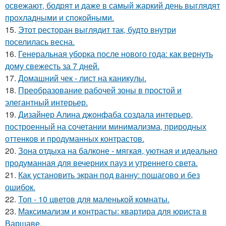
освежают, бодрят и даже в самый жаркий день выглядят
прохладными и спокойными.
15.
Этот ресторан выглядит так, будто внутри
поселилась весна.
16.
Генеральная уборка после нового года: как вернуть
дому свежесть за 7 дней.
17.
Домашний чек - лист на каникулы.
18.
Преобразование рабочей зоны в простой и
элегантный интерьер.
19.
Дизайнер Алина джонфаба создала интерьер,
построенный на сочетании минимализма, природных
оттенков и продуманных контрастов.
20.
Зона отдыха на балконе - мягкая, уютная и идеально
продуманная для вечерних пауз и утреннего света.
21.
Как установить экран под ванну: пошагово и без
ошибок.
22.
Топ - 10 цветов для маленькой комнаты.
23.
Максимализм и контрасты: квартира для юриста в
Варшаве.