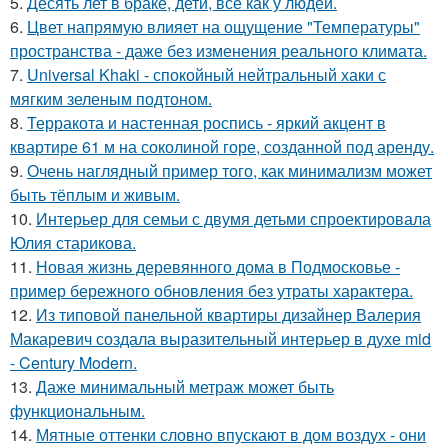
5.
Десять лет в браке, дети, всё как у людей.
6.
Цвет напрямую влияет на ощущение "Температуры"
пространства - даже без изменения реального климата.
7.
Universal Khaki - спокойный нейтральный хаки с
мягким зеленым подтоном.
8.
Терракота и настенная роспись - яркий акцент в
квартире 61 м на соколиной горе, созданной под аренду.
9.
Очень наглядный пример того, как минимализм может
быть тёплым и живым.
10.
Интерьер для семьи с двумя детьми спроектировала
Юлия старикова.
11.
Новая жизнь деревянного дома в Подмосковье -
пример бережного обновления без утраты характера.
12.
Из типовой панельной квартиры дизайнер Валерия
Макаревич создала выразительный интерьер в духе mid
- Century Modern.
13.
Даже минимальный метраж может быть
функциональным.
14.
Мятные оттенки словно впускают в дом воздух - они