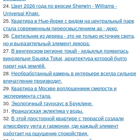
24.
Цвет 2026 года по версии Sherwin - Williams -
Universal Khaki.
25.
Квартира в Нью-йорке с видом на центральный парк
стала современным переосмыслением ар - деко.
26.
Светильник из дерева - это не только источник света,
но и выразительный элемент декора.
27.
В венгерском регионе токай - хедьялья появилась
винодельня Sauska Tokaj, архитектура которой будто
парит над землёй.
28.
Необработанный камень в интерьере всегда сильное
впечатление производит.
29.
Квартира в Москве воплощением смелости и
эксперимента стала.
30.
Экологичный таунхаус в Бруклине.
31.
Французская эклектика у воды.
32.
В этой просторной квартире с террасой создали
атмосферу уюта и гармонии, где каждый элемент
работает на ощущение спокойствия.