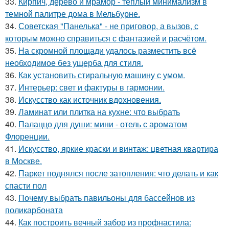
33.
Кирпич, дерево и мрамор - тёплый минимализм в
темной палитре дома в Мельбурне.
34.
Советская "Панелька" - не приговор, а вызов, с
которым можно справиться с фантазией и расчётом.
35.
На скромной площади удалось разместить всё
необходимое без ущерба для стиля.
36.
Как установить стиральную машину с умом.
37.
Интерьер: свет и фактуры в гармонии.
38.
Искусство как источник вдохновения.
39.
Ламинат или плитка на кухне: что выбрать
40.
Палаццо для души: мини - отель с ароматом
Флоренции.
41.
Искусство, яркие краски и винтаж: цветная квартира
в Москве.
42.
Паркет поднялся после затопления: что делать и как
спасти пол
43.
Почему выбрать павильоны для бассейнов из
поликарбоната
44.
Как построить вечный забор из профнастила: