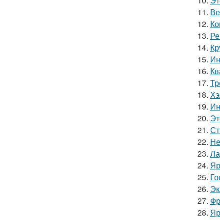
10.
Эт
11.
Ве
12.
Ко
13.
Ре
14.
Кр
15.
Ин
16.
Кв
17.
Тр
18.
Хэ
19.
Ин
20.
Эт
21.
Ст
22.
Не
23.
Ла
24.
Яр
25.
Го
26.
Эк
27.
Фр
28.
Яр