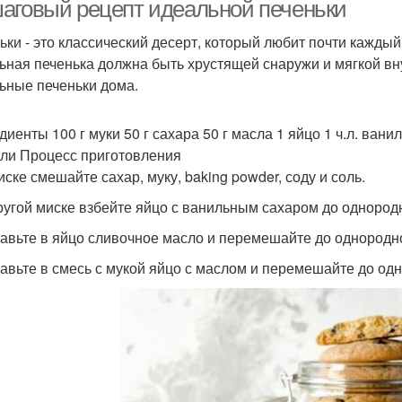
условиях
аговый рецепт идеальной печеньки
ьки - это классический десерт, который любит почти каждый
ьная печенька должна быть хрустящей снаружи и мягкой внут
ьные печеньки дома.
иенты 100 г муки 50 г сахара 50 г масла 1 яйцо 1 ч.л. ванил
соли Процесс приготовления
иске смешайте сахар, муку, baking powder, соду и соль.
другой миске взбейте яйцо с ванильным сахаром до однород
бавьте в яйцо сливочное масло и перемешайте до однородн
бавьте в смесь с мукой яйцо с маслом и перемешайте до од