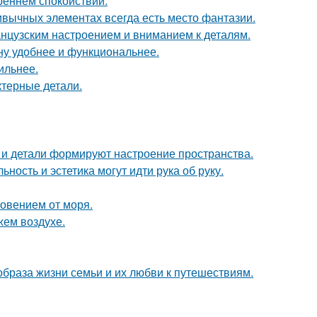
треннем спокойствии.
ривычных элементах всегда есть место фантазии.
анцузским настроением и вниманием к деталям.
ну удобнее и функциональнее.
ильнее.
ктерные детали.
ет и детали формируют настроение пространства.
ность и эстетика могут идти рука об руку.
новением от моря.
жем воздухе.
образа жизни семьи и их любви к путешествиям.