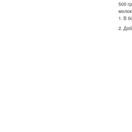
500 г
молок
1. В 
2. До