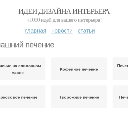
ИДЕИ ДИЗАЙНА ИНТЕРЬЕРА
+1000 идей для вашего интерьера!
главная
новости
статьи
ашний печение
чение на сливочном
Пече
Кофейное печение
масле
Кокосовое печение
Творожное печение
Печ
ченька в домашних