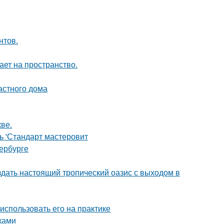
нтов.
ет на пространство.
астного дома
ве.
ь 'Стандарт мастеровит
ербурге
здать настоящий тропический оазис с выходом в
 использовать его на практике
ками