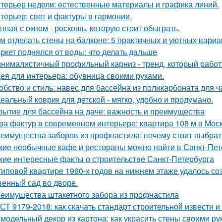
терьер недели: естественные материалы и графика линий.
терьер: свет и фактуры в гармонии.
нная с окном - роскошь, которую стоит обыграть.
м отделать стены на балконе: 5 практичных и уютных вариа
ркет поднялся от воды: что делать дальше
нималистичный профильный карниз - тренд, который работа
ея для интерьера: обувница своими руками.
обство и стиль: навес для бассейна из поликарбоната для ч
еальный коврик для детской - мягко, удобно и продумано.
рытие для бассейна на даче: важность и преимущества
ра фактур в современном интерьере: квартира 108 м в Моск
еимущества заборов из профнастила: почему стоит выбрат
кие необычные кафе и рестораны можно найти в Санкт-Пет
кие интересные факты о строительстве Санкт-Петербурга
типовой квартире 1960-х годов на нижнем этаже удалось со
венный сад во дворе.
еимущества штакетного забора из профнастила
СТ 9179-2018: как скачать стандарт строительной извести и
модельный декор из картона: как украсить стены своими ру