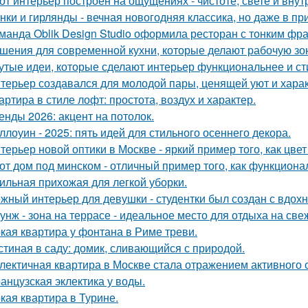
от интерьер построен на ощущениях - чистоте, свете и вну
нки и гирлянды - вечная новогодняя классика, но даже в п
манда Oblik Design Studio оформила ресторан с тонким фр
шения для современной кухни, которые делают рабочую зо
утые идеи, которые сделают интерьер функциональнее и ст
терьер создавался для молодой пары, ценящей уют и хара
артира в стиле лофт: простота, воздух и характер.
енды 2026: акцент на потолок.
ллоуин - 2025: пять идей для стильного осеннего декора.
терьер новой оптики в Москве - яркий пример того, как цв
от дом под минском - отличный пример того, как функциональ
ильная прихожая для легкой уборки.
жный интерьер для девушки - студентки был создан с вдох
унж - зона на террасе - идеальное место для отдыха на све
кая квартира у фонтана в Риме треви.
стиная в саду: домик, сливающийся с природой.
лектичная квартира в Москве стала отражением активного 
анцузская эклектика у воды.
кая квартира в Турине.