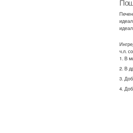
Пош
Печен
идеал
идеал
Ингред
ч.л. 
1. В м
2. В 
3. До
4. До