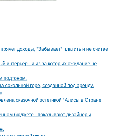
прячет доходы, "Забывает" платить и не считает
ый интерьер - и из-за которых ожидание не
ым подтоном.
на соколиной горе, созданной под аренду.
в.
овлена сказочной эстетикой "Алисы в Стране
ченном бюджете - показывают дизайнеры
е.