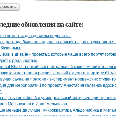
ь дальше →
ледние обновления на сайте:
ект комнаты для девочкм подростка.
ле развода бывшая подала на алименты, но он уклоняется: 
обязанным.
шибки в дизайн - проектах, которые чаще всего портят готов
дает с реальностью.
versal Khaki - спокойный нейтральный хаки с мягким зелен
ракота и настенная роспись - яркий акцент в квартире 61 м 
вучая сауна на понтоне - эксперимент норвежских студенто
дия для мероприятий по проекту Анастасия галезник вдохн
".
 создать спокойный и универсальный интерьер при ограни
ана Мельникова и Иван мельников.
ше меньше да лучше: микроквартира Альдо чибика в Милан