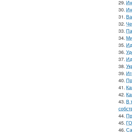
29.
Ин
30.
Ин
31.
Ва
32.
Че
33.
Па
34.
Ми
35.
Ид
36.
Уд
37.
Ид
38.
Ук
39.
Иг
40.
Пр
41.
Ка
42.
Ка
43.
В 
собст
44.
Пр
45.
ГО
46.
Са