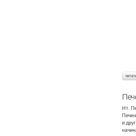
читат
Печ
H1. П
Печен
и дру
начин