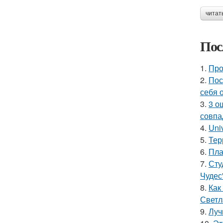
читат
Пос
1.
Про
2.
Пос
себя 
3.
3 о
совпа
4.
Uni
5.
Тер
6.
Пла
7.
Сту
Чудес
8.
Как
Светл
9.
Луч