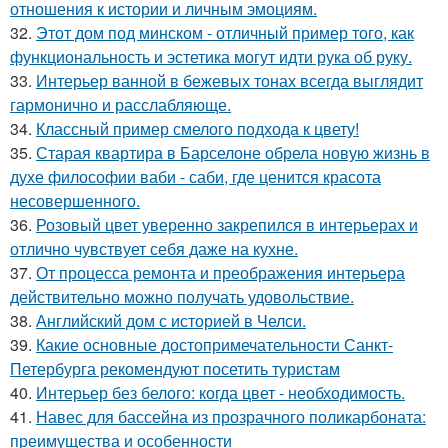
отношения к истории и личным эмоциям.
32.
Этот дом под минском - отличный пример того, как
функциональность и эстетика могут идти рука об руку.
33.
Интерьер ванной в бежевых тонах всегда выглядит
гармонично и расслабляюще.
34.
Классный пример смелого подхода к цвету!
35.
Старая квартира в Барселоне обрела новую жизнь в
духе философии ваби - саби, где ценится красота
несовершенного.
36.
Розовый цвет уверенно закрепился в интерьерах и
отлично чувствует себя даже на кухне.
37.
От процесса ремонта и преображения интерьера
действительно можно получать удовольствие.
38.
Английский дом с историей в Челси.
39.
Какие основные достопримечательности Санкт-
Петербурга рекомендуют посетить туристам
40.
Интерьер без белого: когда цвет - необходимость.
41.
Навес для бассейна из прозрачного поликарбоната:
преимущества и особенности