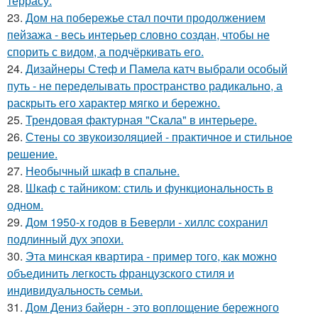
террасу.
23.
Дом на побережье стал почти продолжением
пейзажа - весь интерьер словно создан, чтобы не
спорить с видом, а подчёркивать его.
24.
Дизайнеры Стеф и Памела катч выбрали особый
путь - не переделывать пространство радикально, а
раскрыть его характер мягко и бережно.
25.
Трендовая фактурная "Скала" в интерьере.
26.
Стены со звукоизоляцией - практичное и стильное
решение.
27.
Необычный шкаф в спальне.
28.
Шкаф с тайником: стиль и функциональность в
одном.
29.
Дом 1950-х годов в Беверли - хиллс сохранил
подлинный дух эпохи.
30.
Эта минская квартира - пример того, как можно
объединить легкость французского стиля и
индивидуальность семьи.
31.
Дом Дениз байерн - это воплощение бережного