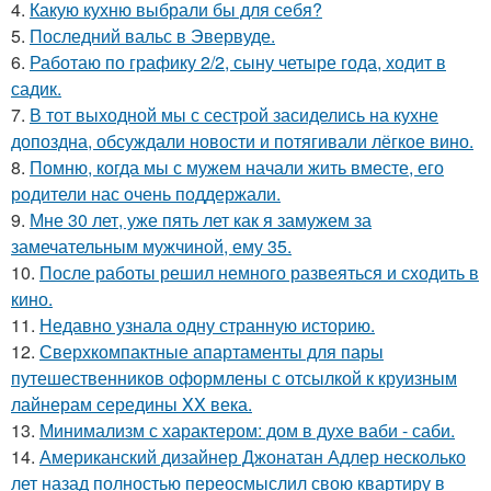
4.
Какую кухню выбрали бы для себя?
5.
Последний вальс в Эвервуде.
6.
Работаю по графику 2/2, сыну четыре года, ходит в
садик.
7.
В тот выходной мы с сестрой засиделись на кухне
допоздна, обсуждали новости и потягивали лёгкое вино.
8.
Помню, когда мы с мужем начали жить вместе, его
родители нас очень поддержали.
9.
Мне 30 лет, уже пять лет как я замужем за
замечательным мужчиной, ему 35.
10.
После работы решил немного развеяться и сходить в
кино.
11.
Недавно узнала одну странную историю.
12.
Сверхкомпактные апартаменты для пары
путешественников оформлены с отсылкой к круизным
лайнерам середины XX века.
13.
Минимализм с характером: дом в духе ваби - саби.
14.
Американский дизайнер Джонатан Адлер несколько
лет назад полностью переосмыслил свою квартиру в