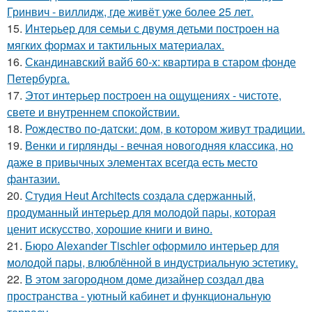
Гринвич - виллидж, где живёт уже более 25 лет.
15.
Интерьер для семьи с двумя детьми построен на
мягких формах и тактильных материалах.
16.
Скандинавский вайб 60-х: квартира в старом фонде
Петербурга.
17.
Этот интерьер построен на ощущениях - чистоте,
свете и внутреннем спокойствии.
18.
Рождество по-датски: дом, в котором живут традиции.
19.
Венки и гирлянды - вечная новогодняя классика, но
даже в привычных элементах всегда есть место
фантазии.
20.
Студия Heut Architects создала сдержанный,
продуманный интерьер для молодой пары, которая
ценит искусство, хорошие книги и вино.
21.
Бюро Alexander Tischler оформило интерьер для
молодой пары, влюблённой в индустриальную эстетику.
22.
В этом загородном доме дизайнер создал два
пространства - уютный кабинет и функциональную