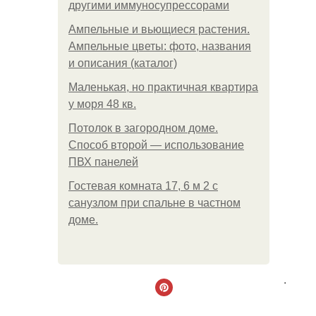
другими иммуносупрессорами
Ампельные и вьющиеся растения.
Ампельные цветы: фото, названия
и описания (каталог)
Маленькая, но практичная квартира
у моря 48 кв.
Потолок в загородном доме.
Способ второй — использование
ПВХ панелей
Гостевая комната 17, 6 м 2 с
санузлом при спальне в частном
доме.
.