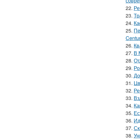
совре
22.
Ре
23.
Тр
24.
Ка
25.
Пе
Centur
26.
Кв
27.
В 
28.
От
29.
Ро
30.
До
31.
Цв
32.
Ре
33.
Вз
34.
Ка
35.
Ес
36.
Ид
37.
Ск
38.
Ун