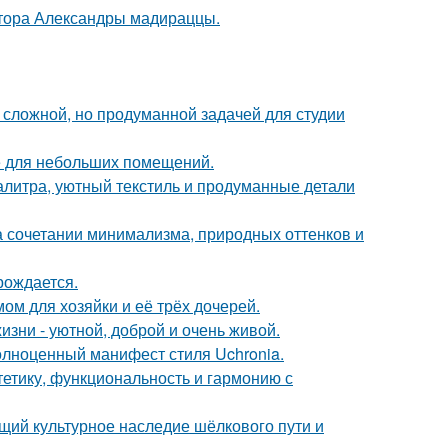
ктора Александры мадираццы.
сложной, но продуманной задачей для студии
е для небольших помещений.
алитра, уютный текстиль и продуманные детали
 сочетании минимализма, природных оттенков и
рождается.
ом для хозяйки и её трёх дочерей.
зни - уютной, доброй и очень живой.
олноценный манифест стиля Uchronia.
стетику, функциональность и гармонию с
щий культурное наследие шёлкового пути и