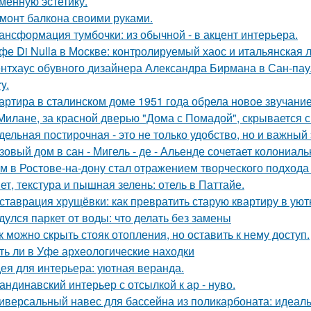
менную эстетику.
монт балкона своими руками.
ансформация тумбочки: из обычной - в акцент интерьера.
фе Di Nulla в Москве: контролируемый хаос и итальянская л
нтхаус обувного дизайнера Александра Бирмана в Сан-паул
y.
артира в сталинском доме 1951 года обрела новое звучани
Милане, за красной дверью "Дома с Помадой", скрывается с
дельная постирочная - это не только удобство, но и важны
зовый дом в сан - Мигель - де - Альенде сочетает колониал
м в Ростове-на-дону стал отражением творческого подхода 
ет, текстура и пышная зелень: отель в Паттайе.
ставрация хрущёвки: как превратить старую квартиру в уют
дулся паркет от воды: что делать без замены
к можно скрыть стояк отопления, но оставить к нему доступ.
ть ли в Уфе археологические находки
ея для интерьера: уютная веранда.
андинавский интерьер с отсылкой к ар - нуво.
иверсальный навес для бассейна из поликарбоната: идеал