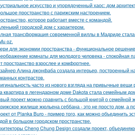
устриальное искусство и упорядоченный хаос: дом архите
ольшое пространство с парижским настроением.
остранство, которое работает вместе с командой.
ленький городской дом с характером.
лная трансформация современной виллы в Мадриде стала 
Mu oz.
ери для экономии пространства - функциональное решени
еображение комнаты для молодого человека - спокойная п
т пространство взрослее и комфортнее.
зайнер Алина джонфаба создала интерьер, построенный на
манных контрастов.
игинальность часто из нового взгляда на привычные вещи 
а квартира в легендарном доме Dakota стала семейным дом
вый проект можно сравнить с большой книгой о семейной жи
рижское жилище жюльена себбана - это не просто дом, а п
оект от Planka Buro - пример того, как можно объединить э
дой в большом городском пространстве.
хитекторы Cheng Chung Design создали проект, объединяю