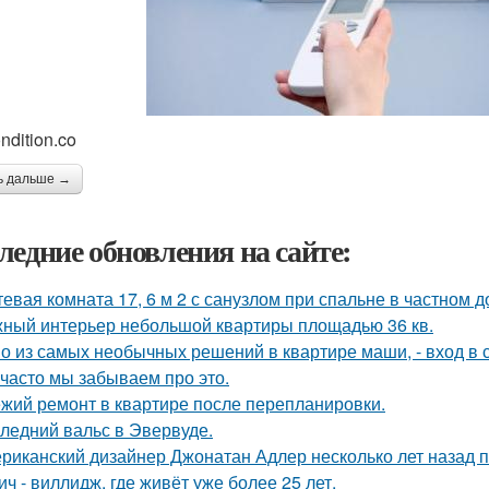
ndition.co
ь дальше →
ледние обновления на сайте:
тевая комната 17, 6 м 2 с санузлом при спальне в частном д
ный интерьер небольшой квартиры площадью 36 кв.
о из самых необычных решений в квартире маши, - вход в с
 часто мы забываем про это.
жий ремонт в квартире после перепланировки.
ледний вальс в Эвервуде.
риканский дизайнер Джонатан Адлер несколько лет назад 
ич - виллидж, где живёт уже более 25 лет.