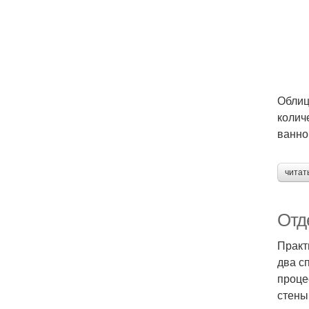
Облиц
колич
ванно
читат
Отд
Практ
два с
проце
стены