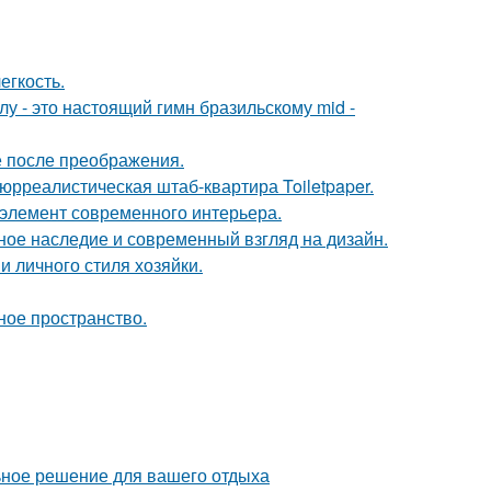
егкость.
у - это настоящий гимн бразильскому mid -
е после преображения.
юрреалистическая штаб-квартира Toiletpaper.
й элемент современного интерьера.
ьное наследие и современный взгляд на дизайн.
и личного стиля хозяйки.
ное пространство.
ьное решение для вашего отдыха