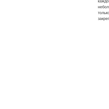
каждо
небол
тольк
закре