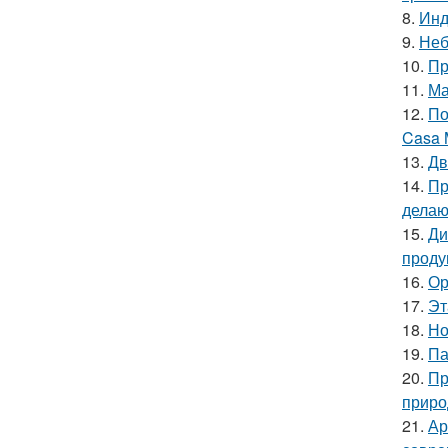
8.
Инд
9.
Неб
10.
Пр
11.
Ма
12.
По
Casa 
13.
Дв
14.
Пр
делаю
15.
Ди
проду
16.
Ор
17.
Эт
18.
Но
19.
Па
20.
Пр
приро
21.
Ар