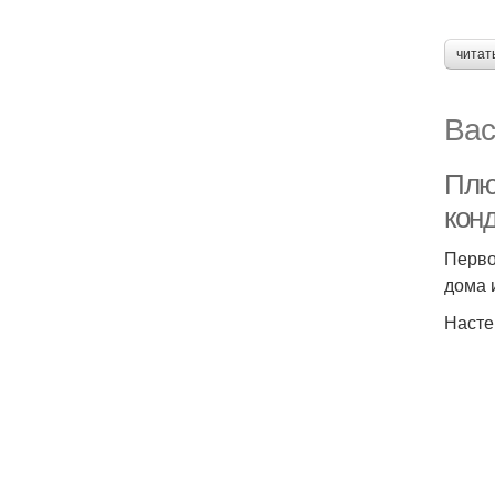
читат
Вас
Плю
кон
Перво
дома 
Насте